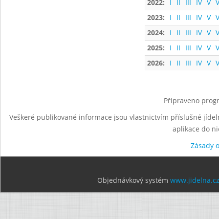
2022:
I
II
III
IV
V
V
2023:
I
II
III
IV
V
V
2024:
I
II
III
IV
V
V
2025:
I
II
III
IV
V
V
2026:
I
II
III
IV
V
V
Připraveno progr
Veškeré publikované informace jsou vlastnictvím příslušné jídel
aplikace do n
Zásady 
Objednávkový systém
www.jidelna.c