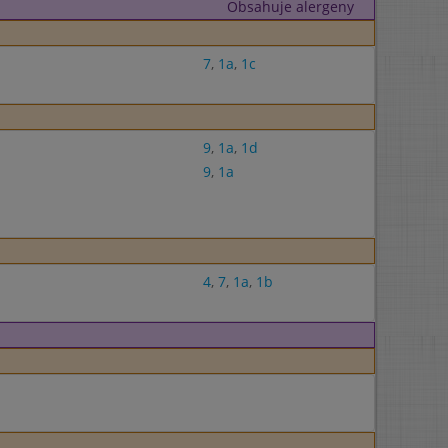
Obsahuje alergeny
7
,
1a
,
1c
9
,
1a
,
1d
9
,
1a
4
,
7
,
1a
,
1b