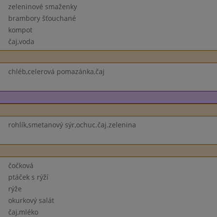
zeleninové smaženky
brambory šťouchané
kompot
čaj,voda
chléb,celerová pomazánka,čaj
rohlík,smetanový sýr,ochuc.čaj.zelenina
čočková
ptáček s rýží
rýže
okurkový salát
čaj,mléko