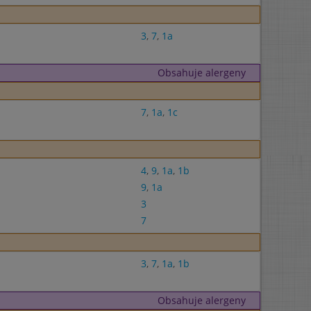
3
,
7
,
1a
Obsahuje alergeny
7
,
1a
,
1c
4
,
9
,
1a
,
1b
9
,
1a
3
7
3
,
7
,
1a
,
1b
Obsahuje alergeny