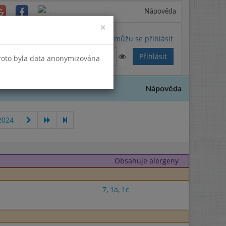
Nápověda
Close
×
Nemůžu se přihlásit
Proto byla data anonymizována
Nápověda
2024
Obsahuje alergeny
7
,
1a
,
1c