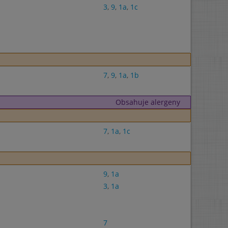
3
,
9
,
1a
,
1c
7
,
9
,
1a
,
1b
Obsahuje alergeny
7
,
1a
,
1c
9
,
1a
3
,
1a
7