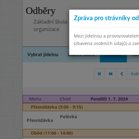
Odběry
Zpráva pro strávníky od 
Základní škola a mateřská škola, Pavlovice 
organizace
Mezi jídelnou a provozovatelem
(zbavena osobních údajů) a zam
Vybrat jídelnu
Jídelní lístek
Historie
Kon
Kvě
Menu
Chod
Pondělí 1. 7. 2024
Přesnídávka (9:00 - 9:15)
Polévka
Přesnídávka
Oběd (11:00 - 14:00)