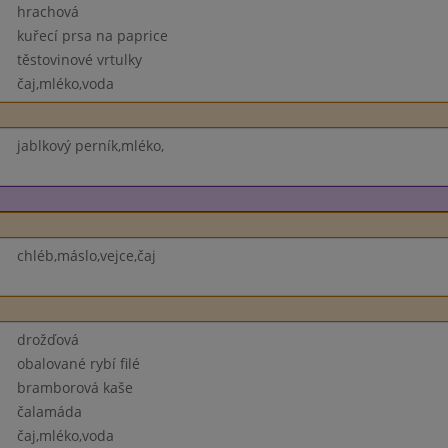
hrachová
kuřecí prsa na paprice
těstovinové vrtulky
čaj,mléko,voda
jablkový perník,mléko,
chléb,máslo,vejce,čaj
drožďová
obalované rybí filé
bramborová kaše
čalamáda
čaj,mléko,voda