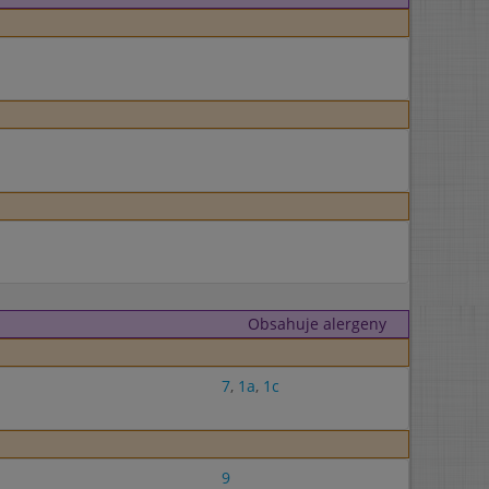
Obsahuje alergeny
7
,
1a
,
1c
9