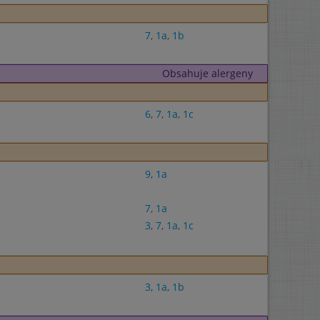
7
,
1a
,
1b
Obsahuje alergeny
6
,
7
,
1a
,
1c
9
,
1a
7
,
1a
3
,
7
,
1a
,
1c
3
,
1a
,
1b