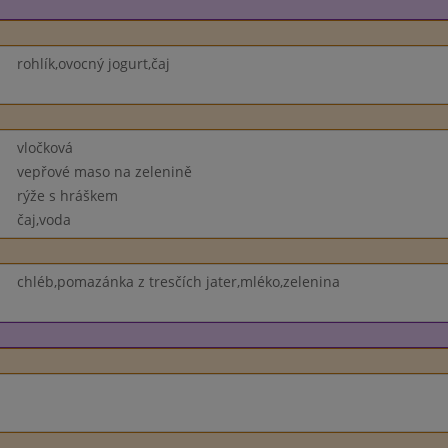
rohlík,ovocný jogurt,čaj
vločková
vepřové maso na zelenině
rýže s hráškem
čaj,voda
chléb,pomazánka z tresčích jater,mléko,zelenina