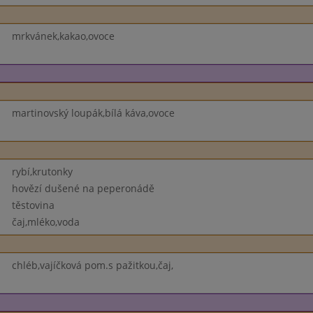
mrkvánek,kakao,ovoce
martinovský loupák,bílá káva,ovoce
rybí,krutonky
hovězí dušené na peperonádě
těstovina
čaj,mléko,voda
chléb,vajíčková pom.s pažitkou,čaj,