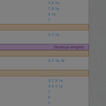
7
,
9
,
1a
7
,
9
,
1a
3
,
1a
7
3
,
7
,
1a
Obsahuje alergeny
3
,
7
,
1a
,
1b
3
,
7
,
9
,
1a
3
,
4
,
7
,
1a
7
9
7