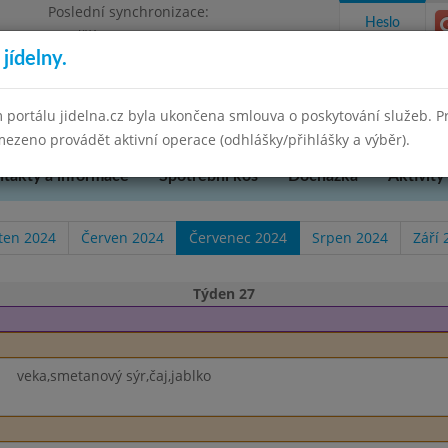
Poslední synchronizace:
Heslo
Pondělí 7.7.2025 9:58
jídelny.
u Přerova, okres Přerov, příspěvková
 portálu jidelna.cz byla ukončena smlouva o poskytování služeb. 
ezeno provádět aktivní operace (odhlášky/přihlášky a výběr).
takty a informace
Spotřební koš
Docházka
Aktivity
ten 2024
Červen 2024
Červenec 2024
Srpen 2024
Září 
Týden 27
veka,smetanový sýr,čaj,jablko