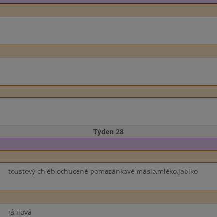
Týden 28
toustový chléb,ochucené pomazánkové máslo,mléko,jablko
jáhlová