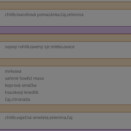
chléb,tvarohová pomazánka,čaj,zelenina
sojový rohlík,tavený sýr,mléko,ovoce
mrkvová
vařené hovězí maso
koprová omáčka
houskový knedlík
čaj,citronáda
chléb,vaječná omeleta,zelenina,čaj