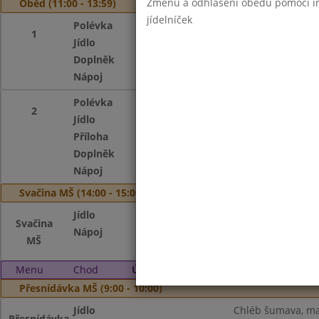
Změnu a odhlášení obědů pomocí int
Oběd (11:00 - 13:59)
jídelníček
Polévka
Z vaječné jíšky
1
Jídlo
Rizoto s vepřový
Doplněk
Zelenina
Nápoj
Čaj s citronem, m
Polévka
Z vaječné jíšky
2
Jídlo
Losos s medem a 
Příloha
šťouchaný bramb
Doplněk
Mandarinka
Nápoj
Čaj s citronem, m
Svačina MŠ (14:00 - 15:00)
Jídlo
Chléb lámanka, m
Svačina
Nápoj
Čaj s citronem, ka
MŠ
Menu
Chod
Úterý 4. 6. 2024
Přesnídávka MŠ (9:00 - 10:00)
Jídlo
Chléb šumava, ma
Přesnídávka