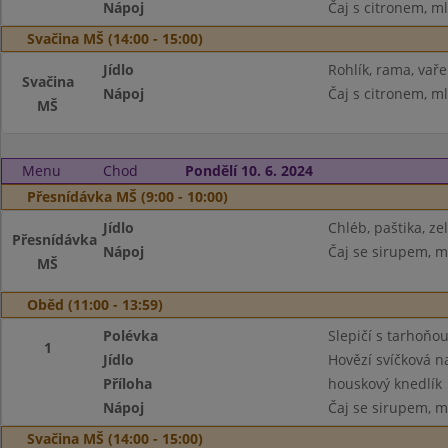
Nápoj
Čaj s citronem, m
Svačina MŠ (14:00 - 15:00)
Jídlo
Rohlík, rama, vaře
Svačina
Nápoj
Čaj s citronem, m
MŠ
Menu
Chod
Pondělí 10. 6. 2024
Přesnídávka MŠ (9:00 - 10:00)
Jídlo
Chléb, paštika, ze
Přesnídávka
Nápoj
Čaj se sirupem, m
MŠ
Oběd (11:00 - 13:59)
Polévka
Slepičí s tarhoňo
1
Jídlo
Hovězí svíčková 
Příloha
houskový knedlík
Nápoj
Čaj se sirupem, m
Svačina MŠ (14:00 - 15:00)