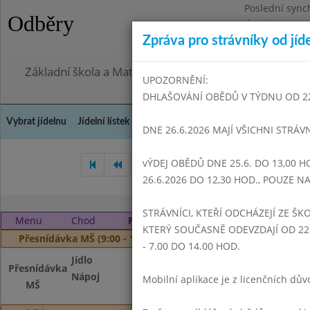
Poslední sync
Odběry
Úterý 28.7.202
Zpráva pro strávníky od jíd
Omezení obje
Základní škola a Mateřská škola Dr. Edvarda Beneše, 
UPOZORNĚNÍ:
DHLAŠOVÁNÍ OBĚDŮ V TÝDNU OD 22.6
Vybrat jídelnu
Jídelní lístek
Historie
Kontakty a informace
Doch
DNE 26.6.2026 MAJÍ VŠICHNI STRÁV
vÝDEJ OBĚDŮ DNE 25.6. DO 13,00 H
Duben 2024
Květen 2024
26.6.2026 DO 12,30 HOD., POUZE 
STRÁVNÍCI, KTEŘÍ ODCHÁZEJÍ ZE ŠKO
Menu
Chod
Pondělí 3. 6. 2024
KTERÝ SOUČASNĚ ODEVZDAJÍ OD 22.
Přesnídávka MŠ (9:00 - 10:00)
- 7.00 DO 14.00 HOD.
Jídlo
Veka, šunková pěn
Přesnídávka
Nápoj
Čaj s citronem, m
Mobilní aplikace je z licenčních d
MŠ