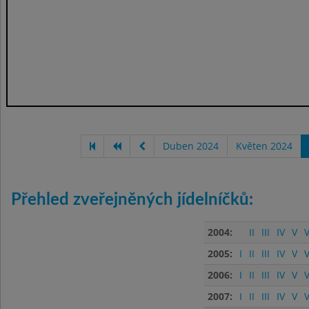
Duben 2024
Květen 2024
Přehled zveřejněných jídelníčků:
2004:
II
III
IV
V
V
2005:
I
II
III
IV
V
V
2006:
I
II
III
IV
V
V
2007:
I
II
III
IV
V
V