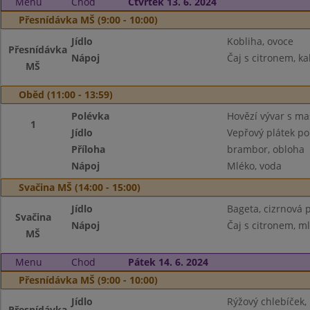
Menu
Chod
Čtvrtek 13. 6. 2024
Přesnídávka MŠ (9:00 - 10:00)
Jídlo
Kobliha, ovoce
Přesnídávka
Nápoj
Čaj s citronem, ka
MŠ
Oběd (11:00 - 13:59)
Polévka
Hovězí vývar s m
1
Jídlo
Vepřový plátek p
Příloha
brambor, obloha
Nápoj
Mléko, voda
Svačina MŠ (14:00 - 15:00)
Jídlo
Bageta, cizrnová 
Svačina
Nápoj
Čaj s citronem, m
MŠ
Menu
Chod
Pátek 14. 6. 2024
Přesnídávka MŠ (9:00 - 10:00)
Jídlo
Rýžový chlebíček,
Přesnídávka