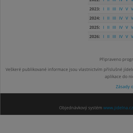
2023:
I
II
III
IV
V
V
2024:
I
II
III
IV
V
V
2025:
I
II
III
IV
V
V
2026:
I
II
III
IV
V
V
Připraveno progr
Veškeré publikované informace jsou vlastnictvím příslušné jídel
aplikace do n
Zásady 
Objednávkový systém
www.jidelna.c