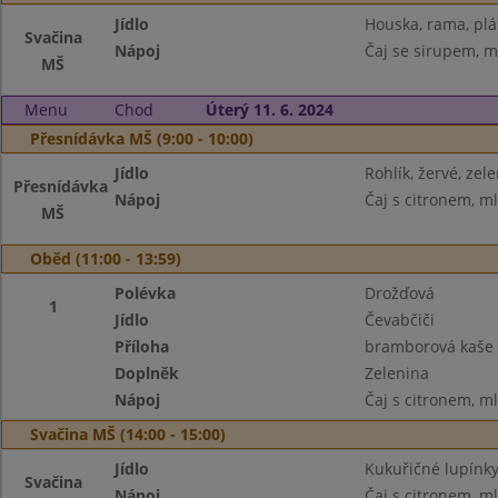
Jídlo
Houska, rama, plá
Svačina
Nápoj
Čaj se sirupem, m
MŠ
Menu
Chod
Úterý 11. 6. 2024
Přesnídávka MŠ (9:00 - 10:00)
Jídlo
Rohlík, žervé, zel
Přesnídávka
Nápoj
Čaj s citronem, m
MŠ
Oběd (11:00 - 13:59)
Polévka
Drožďová
1
Jídlo
Čevabčiči
Příloha
bramborová kaše
Doplněk
Zelenina
Nápoj
Čaj s citronem, m
Svačina MŠ (14:00 - 15:00)
Jídlo
Kukuřičné lupínk
Svačina
Nápoj
Čaj s citronem, m