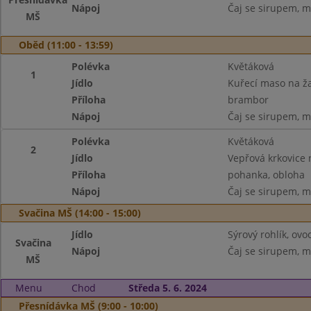
Nápoj
Čaj se sirupem, m
MŠ
Oběd (11:00 - 13:59)
Polévka
Květáková
1
Jídlo
Kuřecí maso na 
Příloha
brambor
Nápoj
Čaj se sirupem, m
Polévka
Květáková
2
Jídlo
Vepřová krkovice
Příloha
pohanka, obloha
Nápoj
Čaj se sirupem, m
Svačina MŠ (14:00 - 15:00)
Jídlo
Sýrový rohlík, ovo
Svačina
Nápoj
Čaj se sirupem, m
MŠ
Menu
Chod
Středa 5. 6. 2024
Přesnídávka MŠ (9:00 - 10:00)