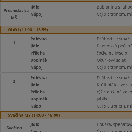
Jídlo
Bublanina s jaho
Přesnídávka
Nápoj
Čaj s citronem, m
MŠ
Oběd (11:00 - 13:59)
Polévka
Drůbeží se smaž
1
Jídlo
Kladenská pečen
Příloha
čočka na kyselo
Doplněk
Okurkový salát
Nápoj
Čaj s citronem, m
Polévka
Drůbeží se smaž
2
Jídlo
Krůtí plátek ve vl
Příloha
rýže, dušená zele
Doplněk
Jablko
Nápoj
Čaj s citronem, m
Svačina MŠ (14:00 - 15:00)
Jídlo
Houska, špenátov
Svačina
Nápoj
Čaj s citronem, m