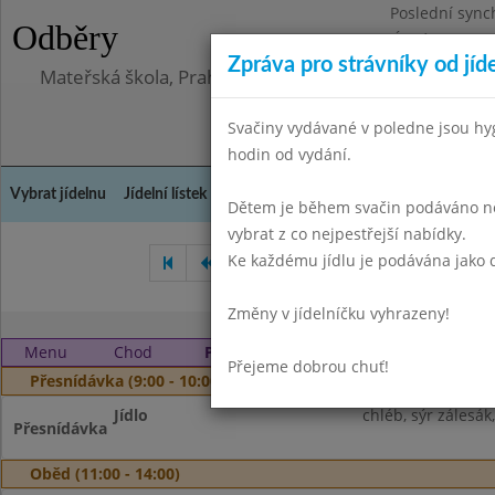
Poslední sync
Odběry
Úterý 23.6.202
Zpráva pro strávníky od jíd
Mateřská škola, Praha 10, Kodaňská 989/14, příspěv
Svačiny vydávané v poledne jsou hy
hodin od vydání.
Vybrat jídelnu
Jídelní lístek
Historie
Kontakty a informace
Doch
Dětem je během svačin podáváno něk
vybrat z co nejpestřejší nabídky.
Ke každému jídlu je podávána jako d
Duben 2024
Květen 2024
Změny v jídelníčku vyhrazeny!
Menu
Chod
Pondělí 3. 6. 2024
Přejeme dobrou chuť!
Přesnídávka (9:00 - 10:00)
Jídlo
chléb, sýr zálesák
Přesnídávka
Oběd (11:00 - 14:00)