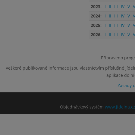
2023:
I
II
III
IV
V
V
2024:
I
II
III
IV
V
V
2025:
I
II
III
IV
V
V
2026:
I
II
III
IV
V
V
Připraveno progr
Veškeré publikované informace jsou vlastnictvím příslušné jídel
aplikace do n
Zásady 
Objednávkový systém
www.jidelna.c