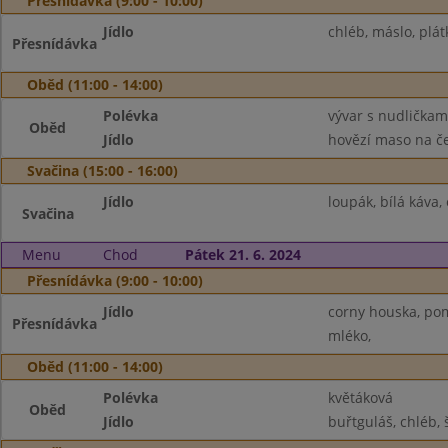
Přesnídávka (9:00 - 10:00)
Jídlo
chléb, máslo, plát
Přesnídávka
Oběd (11:00 - 14:00)
Polévka
vývar s nudličkam
Oběd
Jídlo
hovězí maso na če
Svačina (15:00 - 16:00)
Jídlo
loupák, bílá káva,
Svačina
Menu
Chod
Pátek 21. 6. 2024
Přesnídávka (9:00 - 10:00)
Jídlo
corny houska, pom
Přesnídávka
mléko,
Oběd (11:00 - 14:00)
Polévka
květáková
Oběd
Jídlo
buřtguláš, chléb, 