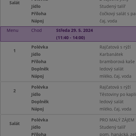
Salát
Jídlo
Studený talíř
Příloha
čočkový salát s pa
Nápoj
čaj, voda
Menu
Chod
Středa 29. 5. 2024
(11:40 - 14:00)
Polévka
Rajčatová s rýží
1
Jídlo
Karbanátek
Příloha
bramborová kaše
Doplněk
ledový salát
Nápoj
mléko, čaj, voda
Polévka
Rajčatová s rýží
2
Jídlo
Těstoviny po kapl
Doplněk
ledový salát
Nápoj
mléko, čaj, voda
Polévka
PRO MALÝ ZÁJEM
Salát
Jídlo
Studený talíř
Příloha
pom. hanácká, zel