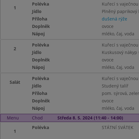
Polévka
Kuřecí s vaječnou
1
Jídlo
Plněný paprikový 
Příloha
dušená rýže
Doplněk
ovoce
Nápoj
mléko, čaj, voda
Polévka
Kuřecí s vaječnou
2
Jídlo
Kuskusový nákyp 
Doplněk
ovoce
Nápoj
mléko, čaj, voda
Polévka
Kuřecí s vaječnou
Salát
Jídlo
Studený talíř
Příloha
pom. sýrová, zele
Doplněk
ovoce
Nápoj
mléko, čaj, voda
Menu
Chod
Středa 8. 5. 2024 (11:40 - 14:00)
Polévka
STÁTNÍ SVÁTEK
1