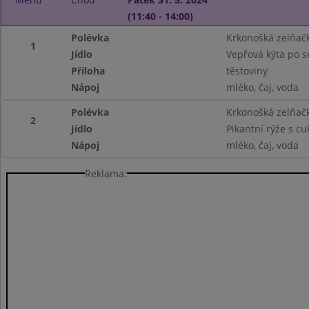
(11:40 - 14:00)
Polévka
Krkonošká zelňač
1
Jídlo
Vepřová kýta po s
Příloha
těstoviny
Nápoj
mléko, čaj, voda
Polévka
Krkonošká zelňač
2
Jídlo
Pikantní rýže s cuk
Nápoj
mléko, čaj, voda
Reklama: