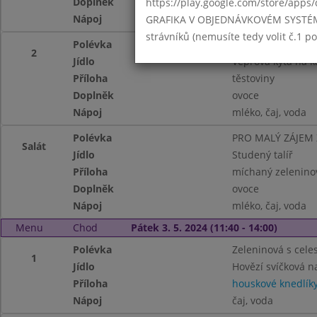
Doplněk
ovoce
https://play.google.com/store/apps/
Nápoj
mléko, čaj, voda
GRAFIKA V OBJEDNÁVKOVÉM SYSTÉMU -
strávníků (nemusíte tedy volit č.1 
Polévka
Hovězí se zavářko
2
Jídlo
Vepřová kýta na k
Příloha
těstoviny
Doplněk
ovoce
Nápoj
mléko, čaj, voda
Polévka
PRO MALÝ ZÁJEM
Salát
Jídlo
Studený talíř
Příloha
míchaný zeleninový
Doplněk
ovoce
Nápoj
mléko, čaj, voda
Menu
Chod
Pátek 3. 5. 2024 (11:40 - 14:00)
Polévka
Zeleninová s cel
1
Jídlo
Hovězí svíčková 
Příloha
houskové knedlík
Nápoj
čaj, voda