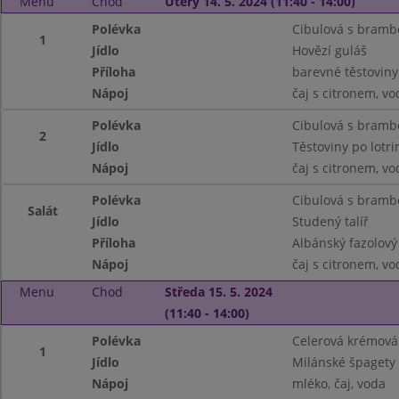
Menu
Chod
Úterý 14. 5. 2024 (11:40 - 14:00)
Polévka
Cibulová s bram
1
Jídlo
Hovězí guláš
Příloha
barevné těstoviny
Nápoj
čaj s citronem, vo
Polévka
Cibulová s bram
2
Jídlo
Těstoviny po lotri
Nápoj
čaj s citronem, vo
Polévka
Cibulová s bram
Salát
Jídlo
Studený talíř
Příloha
Albánský fazolový 
Nápoj
čaj s citronem, vo
Menu
Chod
Středa 15. 5. 2024
(11:40 - 14:00)
Polévka
Celerová krémová
1
Jídlo
Milánské špagety
Nápoj
mléko, čaj, voda