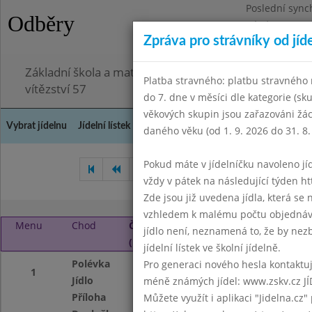
Poslední sync
Odběry
Pátek 3.7.2026
Zpráva pro strávníky od jíd
Omezení obje
Základní škola a mateřská škola Chodov, Praha 4, K
Platba stravného: platbu stravného n
vítězství 57
do 7. dne v měsíci dle kategorie (sk
věkových skupin jsou zařazováni žác
Vybrat jídelnu
Jídelní lístek
Historie
Kontakty a informace
Doch
daného věku (od 1. 9. 2026 do 31. 8.
Pokud máte v jídelníčku navoleno jídlo
Březen 2024
Duben 2024
vždy v pátek na následující týden htt
Zde jsou již uvedena jídla, která se
vzhledem k malému počtu objednávek
Menu
Chod
Čtvrtek 2. 5. 2024
jídlo není, neznamená to, že by nezby
(11:40 - 14:00)
jídelní lístek ve školní jídelně.
Polévka
Hovězí se zavářko
Pro generaci nového hesla kontaktujt
1
Jídlo
Přírodní ryba na 
méně známých jídel: www.zskv.cz JÍ
Příloha
brambory m. m.
Můžete využít i aplikaci "Jidelna.cz"