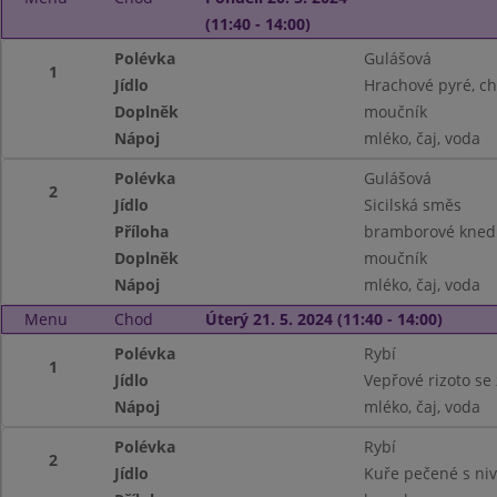
(11:40 - 14:00)
Polévka
Gulášová
1
Jídlo
Hrachové pyré, ch
Doplněk
moučník
Nápoj
mléko, čaj, voda
Polévka
Gulášová
2
Jídlo
Sicilská směs
Příloha
bramborové knedl
Doplněk
moučník
Nápoj
mléko, čaj, voda
Menu
Chod
Úterý 21. 5. 2024 (11:40 - 14:00)
Polévka
Rybí
1
Jídlo
Vepřové rizoto se 
Nápoj
mléko, čaj, voda
Polévka
Rybí
2
Jídlo
Kuře pečené s ni