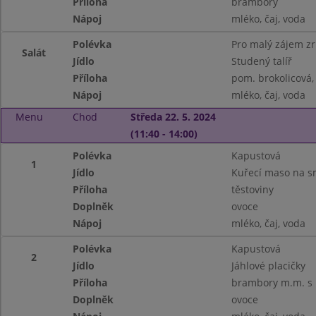
Příloha
brambory
Nápoj
mléko, čaj, voda
Polévka
Pro malý zájem z
Salát
Jídlo
Studený talíř
Příloha
pom. brokolicová,
Nápoj
mléko, čaj, voda
Menu
Chod
Středa 22. 5. 2024
(11:40 - 14:00)
Polévka
Kapustová
1
Jídlo
Kuřecí maso na 
Příloha
těstoviny
Doplněk
ovoce
Nápoj
mléko, čaj, voda
Polévka
Kapustová
2
Jídlo
Jáhlové placičky
Příloha
brambory m.m. s 
Doplněk
ovoce