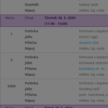
Doplněk
ledový salát
Nápoj
mléko, čaj, voda
Menu
Chod
Čtvrtek 30. 5. 2024
(11:40 - 14:00)
Polévka
Kmínová s kapán
1
Jídlo
Kuřecí ragú
Příloha
dušená rýže
Nápoj
mléko, čaj, voda
Polévka
Kmínová s kapán
2
Jídlo
Grilovaná zelenin
Příloha
brambory m. m.
Nápoj
mléko, čaj, voda
Polévka
Kmínová s kapán
Salát
Jídlo
Studený talíř
Příloha
pom. tvarohová, z
Nápoj
mléko, čaj, voda
Menu
Chod
Pátek 31. 5. 2024