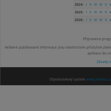
2024:
I
II
III
IV
V
V
2025:
I
II
III
IV
V
V
2026:
I
II
III
IV
V
V
Připraveno progr
Veškeré publikované informace jsou vlastnictvím příslušné jídel
aplikace do n
Zásady 
Objednávkový systém
www.jidelna.c