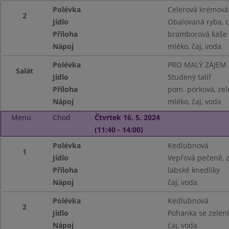
Polévka
Celerová krémová
2
Jídlo
Obalovaná ryba, c
Příloha
bramborová kaše
Nápoj
mléko, čaj, voda
Polévka
PRO MALÝ ZÁJEM
Salát
Jídlo
Studený talíř
Příloha
pom. pórková, zel
Nápoj
mléko, čaj, voda
Menu
Chod
Čtvrtek 16. 5. 2024
(11:40 - 14:00)
Polévka
Kedlubnová
1
Jídlo
Vepřová pečeně, z
Příloha
labské knedlíky
Nápoj
čaj, voda
Polévka
Kedlubnová
2
Jídlo
Pohanka se zelen
Nápoj
čaj, voda