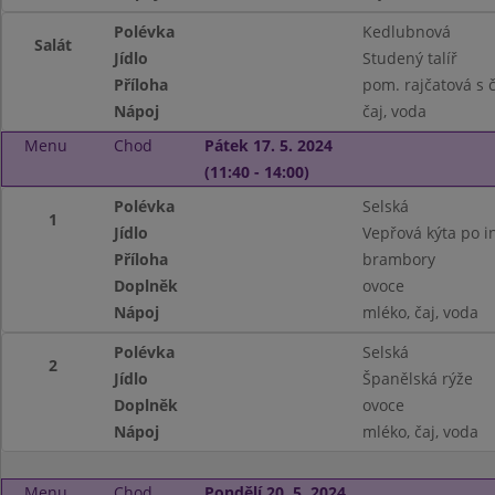
Polévka
Kedlubnová
Salát
Jídlo
Studený talíř
Příloha
pom. rajčatová s 
Nápoj
čaj, voda
Menu
Chod
Pátek 17. 5. 2024
(11:40 - 14:00)
Polévka
Selská
1
Jídlo
Vepřová kýta po i
Příloha
brambory
Doplněk
ovoce
Nápoj
mléko, čaj, voda
Polévka
Selská
2
Jídlo
Španělská rýže
Doplněk
ovoce
Nápoj
mléko, čaj, voda
Menu
Chod
Pondělí 20. 5. 2024