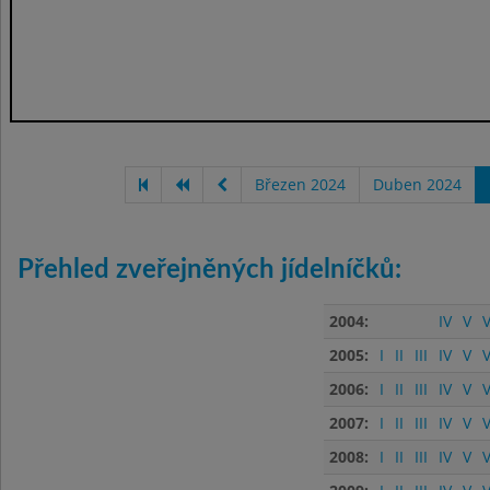
Březen 2024
Duben 2024
Přehled zveřejněných jídelníčků:
2004:
IV
V
V
2005:
I
II
III
IV
V
V
2006:
I
II
III
IV
V
V
2007:
I
II
III
IV
V
V
2008:
I
II
III
IV
V
V