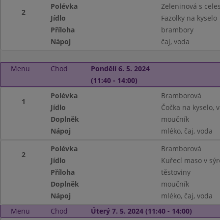
Polévka
Zeleninová s cel
2
Jídlo
Fazolky na kyselo
Příloha
brambory
Nápoj
čaj, voda
Menu
Chod
Pondělí 6. 5. 2024
(11:40 - 14:00)
Polévka
Bramborová
1
Jídlo
Čočka na kyselo, v
Doplněk
moučník
Nápoj
mléko, čaj, voda
Polévka
Bramborová
2
Jídlo
Kuřecí maso v sý
Příloha
těstoviny
Doplněk
moučník
Nápoj
mléko, čaj, voda
Menu
Chod
Úterý 7. 5. 2024 (11:40 - 14:00)