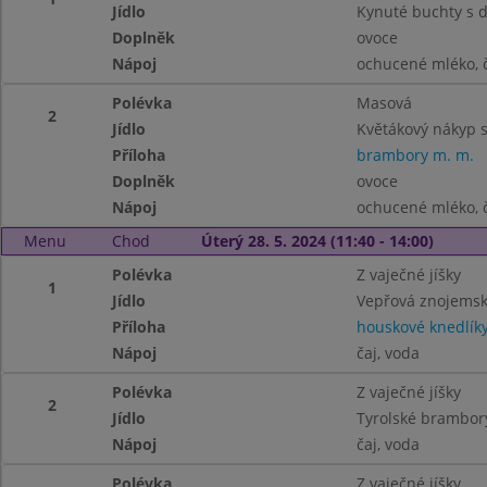
Jídlo
Kynuté buchty s 
Doplněk
ovoce
Nápoj
ochucené mléko, č
Polévka
Masová
2
Jídlo
Květákový nákyp s
Příloha
brambory m. m.
Doplněk
ovoce
Nápoj
ochucené mléko, č
Menu
Chod
Úterý 28. 5. 2024 (11:40 - 14:00)
Polévka
Z vaječné jíšky
1
Jídlo
Vepřová znojems
Příloha
houskové knedlík
Nápoj
čaj, voda
Polévka
Z vaječné jíšky
2
Jídlo
Tyrolské brambor
Nápoj
čaj, voda
Polévka
Z vaječné jíšky