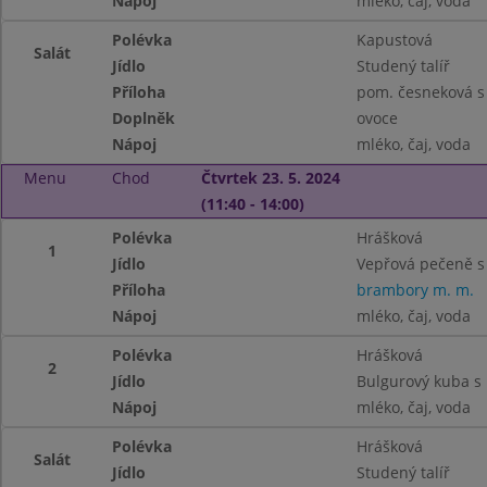
Nápoj
mléko, čaj, voda
Polévka
Kapustová
Salát
Jídlo
Studený talíř
Příloha
pom. česneková s 
Doplněk
ovoce
Nápoj
mléko, čaj, voda
Menu
Chod
Čtvrtek 23. 5. 2024
(11:40 - 14:00)
Polévka
Hrášková
1
Jídlo
Vepřová pečeně 
Příloha
brambory m. m.
Nápoj
mléko, čaj, voda
Polévka
Hrášková
2
Jídlo
Bulgurový kuba s
Nápoj
mléko, čaj, voda
Polévka
Hrášková
Salát
Jídlo
Studený talíř