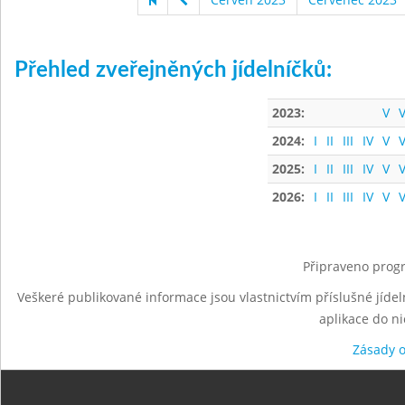
Přehled zveřejněných jídelníčků:
2023:
V
V
2024:
I
II
III
IV
V
V
2025:
I
II
III
IV
V
V
2026:
I
II
III
IV
V
V
Připraveno progr
Veškeré publikované informace jsou vlastnictvím příslušné jídel
aplikace do n
Zásady 