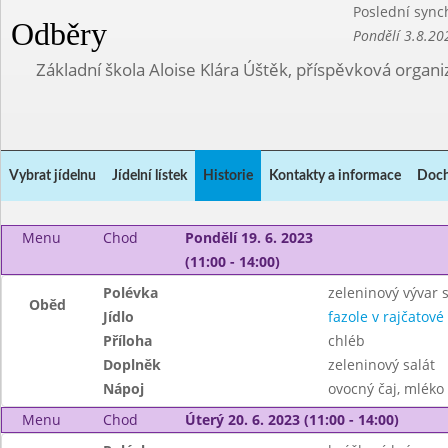
Poslední sync
Odběry
Pondělí 3.8.20
Základní škola Aloise Klára Úštěk, příspěvková organi
Vybrat jídelnu
Jídelní lístek
Historie
Kontakty a informace
Doch
Menu
Chod
Pondělí 19. 6. 2023
(11:00 - 14:00)
Polévka
zeleninový vývar s
Oběd
Jídlo
fazole v rajčatov
Příloha
chléb
Doplněk
zeleninový salát
Nápoj
ovocný čaj, mléko
Menu
Chod
Úterý 20. 6. 2023 (11:00 - 14:00)