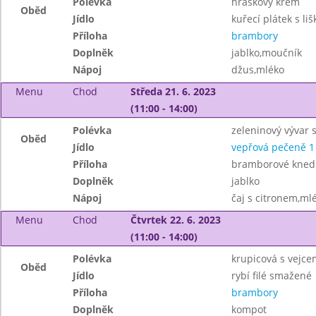
Polévka
hráškový krém
Oběd
Jídlo
kuřecí plátek s l
Příloha
brambory
Doplněk
jablko,moučník
Nápoj
džus,mléko
Menu
Chod
Středa 21. 6. 2023
(11:00 - 14:00)
Polévka
zeleninový vývar 
Oběd
Jídlo
vepřová pečeně 1
Příloha
bramborové knedlík
Doplněk
jablko
Nápoj
čaj s citronem,ml
Menu
Chod
Čtvrtek 22. 6. 2023
(11:00 - 14:00)
Polévka
krupicová s vejce
Oběd
Jídlo
rybí filé smažené
Příloha
brambory
Doplněk
kompot