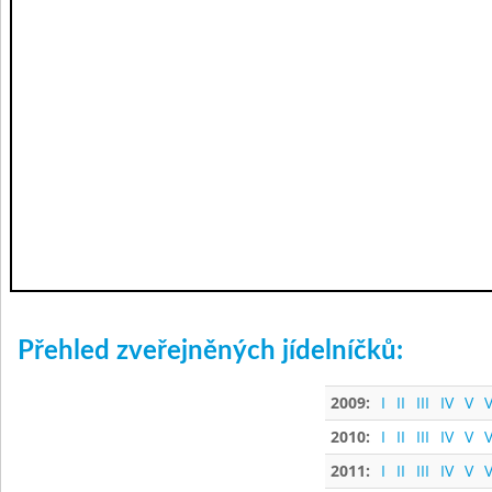
Přehled zveřejněných jídelníčků:
2009:
I
II
III
IV
V
V
2010:
I
II
III
IV
V
V
2011:
I
II
III
IV
V
V