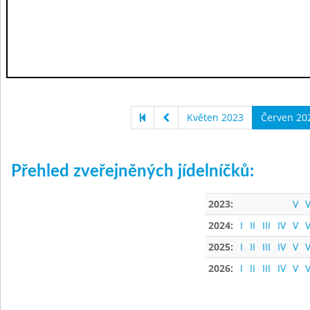
Květen 2023
Červen 20
Přehled zveřejněných jídelníčků:
2023:
V
V
2024:
I
II
III
IV
V
V
2025:
I
II
III
IV
V
V
2026:
I
II
III
IV
V
V