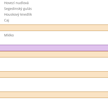
Hovezí nudlová
Segedinský gulás
Houskový knedlík
Caj
Mléko