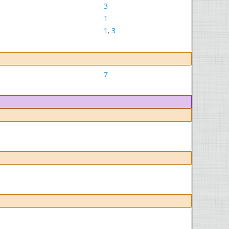
3
1
1
,
3
7