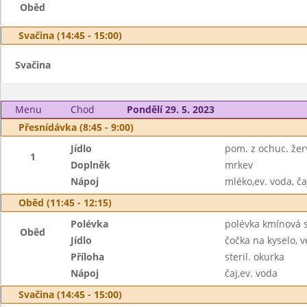
Oběd
Svačina (14:45 - 15:00)
Svačina
Menu
Chod
Pondělí 29. 5. 2023
Přesnídávka (8:45 - 9:00)
Jídlo
pom. z ochuc. žer
1
Doplněk
mrkev
Nápoj
mléko,ev. voda, ča
Oběd (11:45 - 12:15)
Polévka
polévka kmínová 
Oběd
Jídlo
čočka na kyselo, v
Příloha
steril. okurka
Nápoj
čaj,ev. voda
Svačina (14:45 - 15:00)