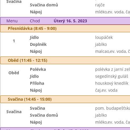
Svačina
Svačina domů
rajče
Nápoj
mléko,ev. voda, ča
Menu
Chod
Úterý 16. 5. 2023
Přesnídávka (8:45 - 9:00)
Jídlo
loupáček
1
Doplněk
jablko
Nápoj
malcao,ev. voda, č
Oběd (11:45 - 12:15)
Polévka
polévka z jarní ze
Oběd
Jídlo
segedínský guláš
Příloha
houskový knedlík
Nápoj
čaj,ev. voda
Svačina (14:45 - 15:00)
Svačina
pom. budapešťská,
Svačina
Svačina domů
jablko
Nápoj
mléko,ev. voda, ča