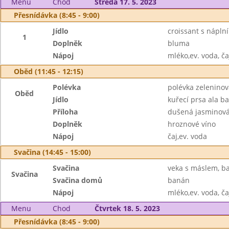
Menu
Chod
Středa 17. 5. 2023
Přesnídávka (8:45 - 9:00)
Jídlo
croissant s nápln
1
Doplněk
bluma
Nápoj
mléko,ev. voda, ča
Oběd (11:45 - 12:15)
Polévka
polévka zeleninov
Oběd
Jídlo
kuřecí prsa ala b
Příloha
dušená jasminová
Doplněk
hroznové víno
Nápoj
čaj,ev. voda
Svačina (14:45 - 15:00)
Svačina
veka s máslem, b
Svačina
Svačina domů
banán
Nápoj
mléko,ev. voda, ča
Menu
Chod
Čtvrtek 18. 5. 2023
Přesnídávka (8:45 - 9:00)