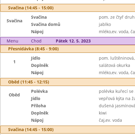
Svačina (14:45 - 15:00)
Svačina
pom. ze čtyř druh
Svačina
Svačina domů
jablko
Nápoj
mléko,ev. voda, ča
Menu
Chod
Pátek 12. 5. 2023
Přesnídávka (8:45 - 9:00)
Jídlo
pom. luštěninová,
1
Doplněk
salátová okurka
Nápoj
mléko,ev. voda, ča
Oběd (11:45 - 12:15)
Polévka
polévka kuřecí se
Oběd
Jídlo
vepřová kýta na 
Příloha
dušená jasmínová
Doplněk
kiwi
Nápoj
čaj,ev. voda
Svačina (14:45 - 15:00)