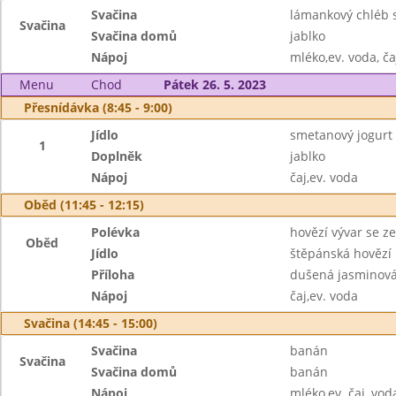
Svačina
lámankový chléb 
Svačina
Svačina domů
jablko
Nápoj
mléko,ev. voda, ča
Menu
Chod
Pátek 26. 5. 2023
Přesnídávka (8:45 - 9:00)
Jídlo
smetanový jogurt 
1
Doplněk
jablko
Nápoj
čaj,ev. voda
Oběd (11:45 - 12:15)
Polévka
hovězí vývar se z
Oběd
Jídlo
štěpánská hovězí
Příloha
dušená jasminová
Nápoj
čaj,ev. voda
Svačina (14:45 - 15:00)
Svačina
banán
Svačina
Svačina domů
banán
Nápoj
mléko,ev. čaj, vod