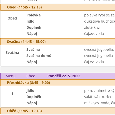
Oběd (11:45 - 12:15)
Polévka
polévka rybí se z
Oběd
Jídlo
dukátové buchtič
Doplněk
žluté kiwi
Nápoj
čaj,ev. voda
Svačina (14:45 - 15:00)
Svačina
ovocná jogobella,
Svačina
Svačina domů
ovocná jogobella
Nápoj
čaj,ev. voda
Menu
Chod
Pondělí 22. 5. 2023
Přesnídávka (8:45 - 9:00)
Jídlo
pom. z almette sý
1
Doplněk
salátová okurka
Nápoj
mléko,ev. voda, ča
Oběd (11:45 - 12:15)