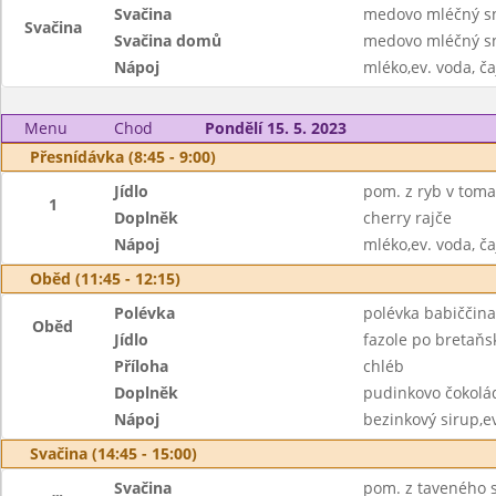
Svačina
medovo mléčný s
Svačina
Svačina domů
medovo mléčný s
Nápoj
mléko,ev. voda, ča
Menu
Chod
Pondělí 15. 5. 2023
Přesnídávka (8:45 - 9:00)
Jídlo
pom. z ryb v toma
1
Doplněk
cherry rajče
Nápoj
mléko,ev. voda, ča
Oběd (11:45 - 12:15)
Polévka
polévka babiččin
Oběd
Jídlo
fazole po bretaňs
Příloha
chléb
Doplněk
pudinkovo čokolá
Nápoj
bezinkový sirup,e
Svačina (14:45 - 15:00)
Svačina
pom. z taveného s