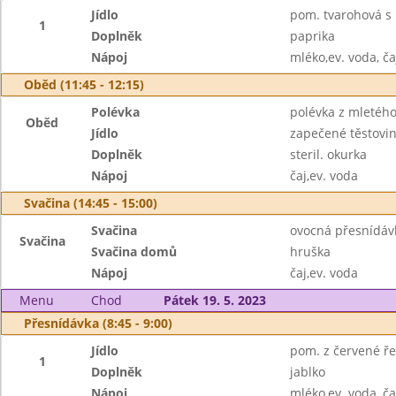
Jídlo
pom. tvarohová s 
1
Doplněk
paprika
Nápoj
mléko,ev. voda, ča
Oběd (11:45 - 12:15)
Polévka
polévka z mletého
Oběd
Jídlo
zapečené těstovin
Doplněk
steril. okurka
Nápoj
čaj,ev. voda
Svačina (14:45 - 15:00)
Svačina
ovocná přesnídávk
Svačina
Svačina domů
hruška
Nápoj
čaj,ev. voda
Menu
Chod
Pátek 19. 5. 2023
Přesnídávka (8:45 - 9:00)
Jídlo
pom. z červené ře
1
Doplněk
jablko
Nápoj
mléko,ev. voda, ča