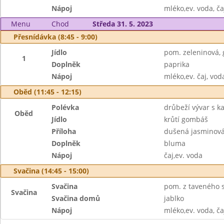
Nápoj
mléko,ev. voda, ča
Menu
Chod
Středa 31. 5. 2023
Přesnídávka (8:45 - 9:00)
Jídlo
pom. zeleninová, 
1
Doplněk
paprika
Nápoj
mléko,ev. čaj, vod
Oběd (11:45 - 12:15)
Polévka
drůbeží vývar s 
Oběd
Jídlo
krůtí gombáš
Příloha
dušená jasminová
Doplněk
bluma
Nápoj
čaj,ev. voda
Svačina (14:45 - 15:00)
Svačina
pom. z taveného s
Svačina
Svačina domů
jablko
Nápoj
mléko,ev. voda, ča