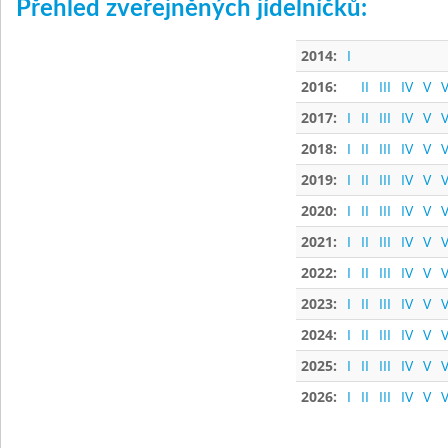
Přehled zveřejněných jídelníčků:
2014:
I
2016:
II
III
IV
V
V
2017:
I
II
III
IV
V
V
2018:
I
II
III
IV
V
V
2019:
I
II
III
IV
V
V
2020:
I
II
III
IV
V
V
2021:
I
II
III
IV
V
V
2022:
I
II
III
IV
V
V
2023:
I
II
III
IV
V
V
2024:
I
II
III
IV
V
V
2025:
I
II
III
IV
V
V
2026:
I
II
III
IV
V
V