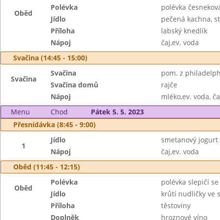
Polévka
polévka česnekov
Oběd
Jídlo
pečená kachna, ste
Příloha
labský knedlík
Nápoj
čaj,ev. voda
Svačina (14:45 - 15:00)
Svačina
pom. z philadelphi
Svačina
Svačina domů
rajče
Nápoj
mléko,ev. voda, ča
Menu
Chod
Pátek 5. 5. 2023
Přesnídávka (8:45 - 9:00)
Jídlo
smetanový jogurt
1
Nápoj
čaj,ev. voda
Oběd (11:45 - 12:15)
Polévka
polévka slepičí s
Oběd
Jídlo
krůtí nudličky v
Příloha
těstoviny
Doplněk
hroznové víno