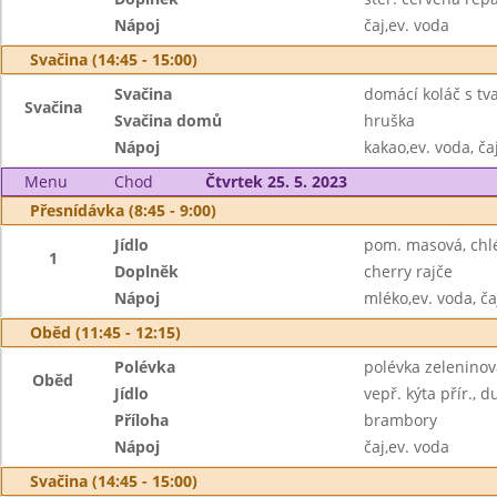
Nápoj
čaj,ev. voda
Svačina (14:45 - 15:00)
Svačina
domácí koláč s t
Svačina
Svačina domů
hruška
Nápoj
kakao,ev. voda, ča
Menu
Chod
Čtvrtek 25. 5. 2023
Přesnídávka (8:45 - 9:00)
Jídlo
pom. masová, chl
1
Doplněk
cherry rajče
Nápoj
mléko,ev. voda, ča
Oběd (11:45 - 12:15)
Polévka
polévka zeleninov
Oběd
Jídlo
vepř. kýta přír., 
Příloha
brambory
Nápoj
čaj,ev. voda
Svačina (14:45 - 15:00)