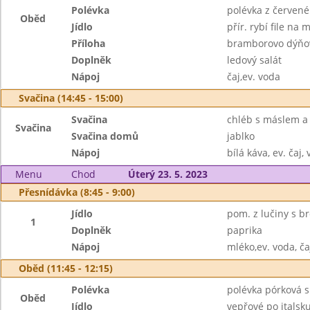
Polévka
polévka z červené 
Oběd
Jídlo
přír. rybí file na 
Příloha
bramborovo dýňo
Doplněk
ledový salát
Nápoj
čaj,ev. voda
Svačina (14:45 - 15:00)
Svačina
chléb s máslem a
Svačina
Svačina domů
jablko
Nápoj
bílá káva, ev. čaj,
Menu
Chod
Úterý 23. 5. 2023
Přesnídávka (8:45 - 9:00)
Jídlo
pom. z lučiny s br
1
Doplněk
paprika
Nápoj
mléko,ev. voda, ča
Oběd (11:45 - 12:15)
Polévka
polévka pórková s 
Oběd
Jídlo
vepřové po italsk