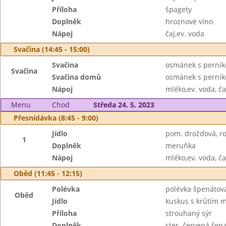
Příloha
špagety
Doplněk
hroznové víno
Nápoj
čaj,ev. voda
Svačina (14:45 - 15:00)
Svačina
osmánek s perník
Svačina
Svačina domů
osmánek s perní
Nápoj
mléko,ev. voda, ča
Menu
Chod
Středa 24. 5. 2023
Přesnídávka (8:45 - 9:00)
Jídlo
pom. drožďová, ro
1
Doplněk
meruňka
Nápoj
mléko,ev. voda, ča
Oběd (11:45 - 12:15)
Polévka
polévka špenátov
Oběd
Jídlo
kuskus s krůtím 
Příloha
strouhaný sýr
Doplněk
ster. červená řepa