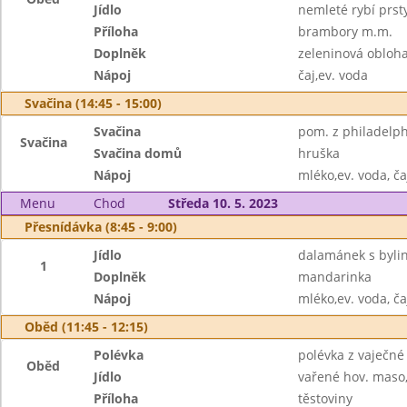
Jídlo
nemleté rybí prst
Příloha
brambory m.m.
Doplněk
zeleninová obloh
Nápoj
čaj,ev. voda
Svačina (14:45 - 15:00)
Svačina
pom. z philadelphi
Svačina
Svačina domů
hruška
Nápoj
mléko,ev. voda, ča
Menu
Chod
Středa 10. 5. 2023
Přesnídávka (8:45 - 9:00)
Jídlo
dalamánek s byl
1
Doplněk
mandarinka
Nápoj
mléko,ev. voda, ča
Oběd (11:45 - 12:15)
Polévka
polévka z vaječné 
Oběd
Jídlo
vařené hov. maso
Příloha
těstoviny