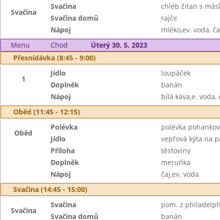
Svačina
chléb žitan s más
Svačina
Svačina domů
rajče
Nápoj
mléko,ev. voda, ča
Menu
Chod
Úterý 30. 5. 2023
Přesnídávka (8:45 - 9:00)
Jídlo
loupáček
1
Doplněk
banán
Nápoj
bílá káva,e. voda, 
Oběd (11:45 - 12:15)
Polévka
polévka pohanková
Oběd
Jídlo
vepřová kýta na p
Příloha
těstoviny
Doplněk
meruňka
Nápoj
čaj,ev. voda
Svačina (14:45 - 15:00)
Svačina
pom. z philadelph
Svačina
Svačina domů
banán