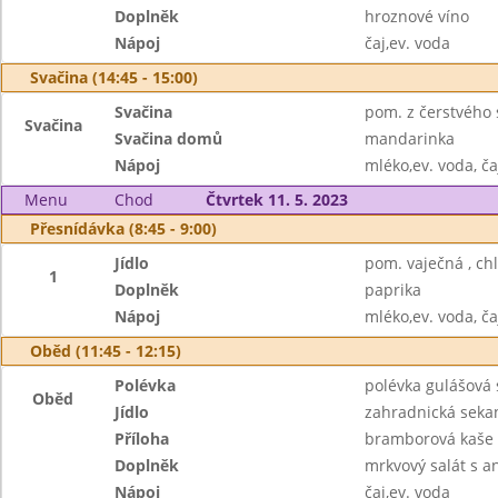
Doplněk
hroznové víno
Nápoj
čaj,ev. voda
Svačina (14:45 - 15:00)
Svačina
pom. z čerstvého s
Svačina
Svačina domů
mandarinka
Nápoj
mléko,ev. voda, ča
Menu
Chod
Čtvrtek 11. 5. 2023
Přesnídávka (8:45 - 9:00)
Jídlo
pom. vaječná , chl
1
Doplněk
paprika
Nápoj
mléko,ev. voda, ča
Oběd (11:45 - 12:15)
Polévka
polévka gulášová
Oběd
Jídlo
zahradnická seka
Příloha
bramborová kaše
Doplněk
mrkvový salát s 
Nápoj
čaj,ev. voda