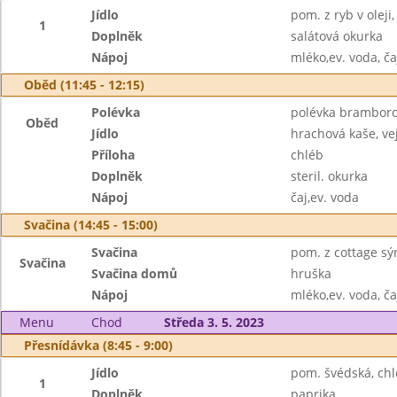
Jídlo
pom. z ryb v oleji,
1
Doplněk
salátová okurka
Nápoj
mléko,ev. voda, ča
Oběd (11:45 - 12:15)
Polévka
polévka bramboro
Oběd
Jídlo
hrachová kaše, ve
Příloha
chléb
Doplněk
steril. okurka
Nápoj
čaj,ev. voda
Svačina (14:45 - 15:00)
Svačina
pom. z cottage sýr
Svačina
Svačina domů
hruška
Nápoj
mléko,ev. voda, ča
Menu
Chod
Středa 3. 5. 2023
Přesnídávka (8:45 - 9:00)
Jídlo
pom. švédská, ch
1
Doplněk
paprika