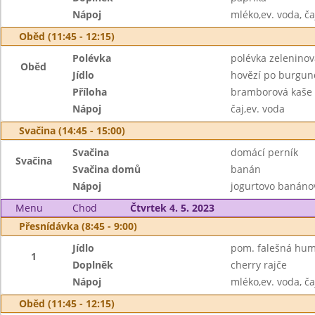
Nápoj
mléko,ev. voda, ča
Oběd (11:45 - 12:15)
Polévka
polévka zelenino
Oběd
Jídlo
hovězí po burgun
Příloha
bramborová kaše
Nápoj
čaj,ev. voda
Svačina (14:45 - 15:00)
Svačina
domácí perník
Svačina
Svačina domů
banán
Nápoj
jogurtovo banánov
Menu
Chod
Čtvrtek 4. 5. 2023
Přesnídávka (8:45 - 9:00)
Jídlo
pom. falešná hum
1
Doplněk
cherry rajče
Nápoj
mléko,ev. voda, ča
Oběd (11:45 - 12:15)