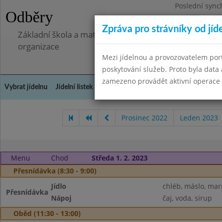
Poslední sync
Odběry
Pondělí 7.7.20
Zpráva pro strávníky od jíd
Základní škola a mateřská škola Libá, okres Cheb, př
organizace
Mezi jídelnou a provozovatelem por
poskytování služeb. Proto byla dat
zamezeno provádět aktivní operace (
Vybrat jídelnu
Jídelní lístek
Historie
Kontakty a informace
Doch
Prosinec 2022
Leden 2023
Menu
Chod
Středa 1. 2. 2023
Přesnídávka (8:30 - 9:00)
Jídlo
chléb, máslo, ma
Přesnídávka
Nápoj
čaj, voda, sirup
Oběd (11:30 - 13:00)