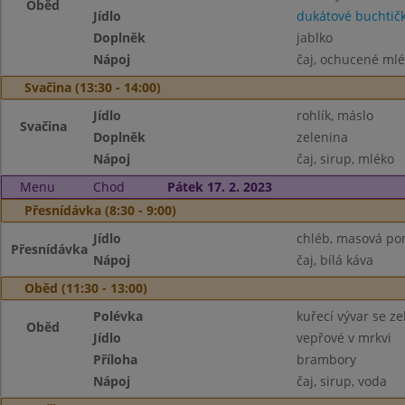
Oběd
Jídlo
dukátové buchtič
Doplněk
jablko
Nápoj
čaj, ochucené ml
Svačina (13:30 - 14:00)
Jídlo
rohlík, máslo
Svačina
Doplněk
zelenina
Nápoj
čaj, sirup, mléko
Menu
Chod
Pátek 17. 2. 2023
Přesnídávka (8:30 - 9:00)
Jídlo
chléb, masová p
Přesnídávka
Nápoj
čaj, bílá káva
Oběd (11:30 - 13:00)
Polévka
kuřecí vývar se z
Oběd
Jídlo
vepřové v mrkvi
Příloha
brambory
Nápoj
čaj, sirup, voda