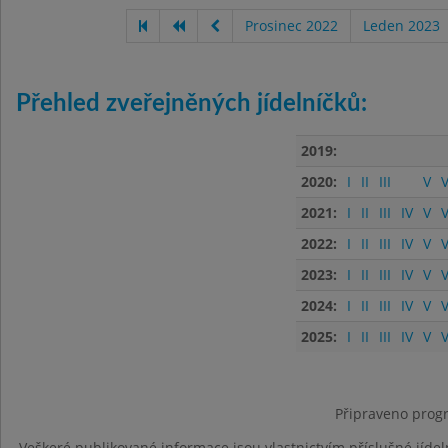
Prosinec 2022
Leden 2023
Přehled zveřejněných jídelníčků:
2019:
2020:
I
II
III
V
V
2021:
I
II
III
IV
V
V
2022:
I
II
III
IV
V
V
2023:
I
II
III
IV
V
V
2024:
I
II
III
IV
V
V
2025:
I
II
III
IV
V
V
Připraveno progr
Veškeré publikované informace jsou vlastnictvím příslušné jídel