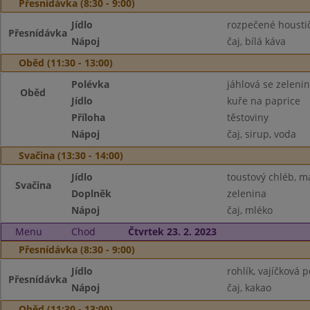
Přesnídávka (8:30 - 9:00)
Jídlo
rozpečené housti
Přesnídávka
Nápoj
čaj, bílá káva
Oběd (11:30 - 13:00)
Polévka
jáhlová se zeleni
Oběd
Jídlo
kuře na paprice
Příloha
těstoviny
Nápoj
čaj, sirup, voda
Svačina (13:30 - 14:00)
Jídlo
toustový chléb, m
Svačina
Doplněk
zelenina
Nápoj
čaj, mléko
Menu
Chod
Čtvrtek 23. 2. 2023
Přesnídávka (8:30 - 9:00)
Jídlo
rohlík, vajíčková
Přesnídávka
Nápoj
čaj, kakao
Oběd (11:30 - 13:00)