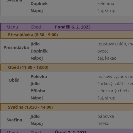
Doplněk
zelenina
Nápoj
čaj, sirup
Menu
Chod
Pondělí 6. 2. 2023
Přesnídávka (8:30 - 9:00)
Jídlo
toustový chléb, m
Přesnídávka
Doplněk
ovoce
Nápoj
čaj, kakao
Oběd (11:30 - 13:00)
Polévka
masový vývar s n
Oběd
Jídlo
čočkový salát se 
Příloha
celozrnný chléb
Nápoj
čaj, sirup
Svačina (13:30 - 14:00)
Jídlo
bábovka
Svačina
Nápoj
mléko
Menu
Chod
Úterý 7. 2. 2023