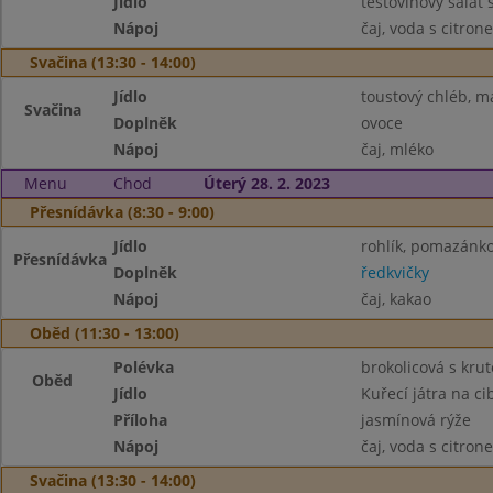
Jídlo
těstovinový salát
Nápoj
čaj, voda s citron
Svačina (13:30 - 14:00)
Jídlo
toustový chléb, m
Svačina
Doplněk
ovoce
Nápoj
čaj, mléko
Menu
Chod
Úterý 28. 2. 2023
Přesnídávka (8:30 - 9:00)
Jídlo
rohlík, pomazánk
Přesnídávka
Doplněk
ředkvičky
Nápoj
čaj, kakao
Oběd (11:30 - 13:00)
Polévka
brokolicová s kru
Oběd
Jídlo
Kuřecí játra na ci
Příloha
jasmínová rýže
Nápoj
čaj, voda s citron
Svačina (13:30 - 14:00)