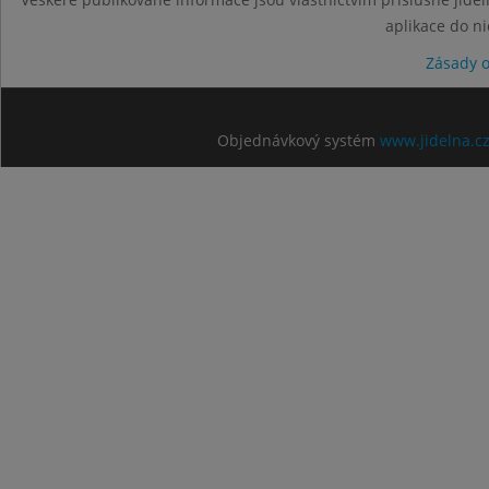
aplikace do n
Zásady 
Objednávkový systém
www.jidelna.c