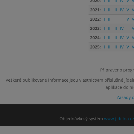
2020:
I
II
III
IV
V
V
2021:
I
II
III
IV
V
V
2022:
I
II
V
V
2023:
I
II
III
IV
V
2024:
I
II
III
IV
V
V
2025:
I
II
III
IV
V
V
Připraveno progr
Veškeré publikované informace jsou vlastnictvím příslušné jídel
aplikace do n
Zásady 
Objednávkový systém
www.jidelna.c