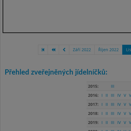
Září 2022
Říjen 2022
Li
Přehled zveřejněných jídelníčků:
2015:
III
2016:
I
II
III
IV
V
V
2017:
I
II
III
IV
V
V
2018:
I
II
III
IV
V
V
2019:
I
II
III
IV
V
V