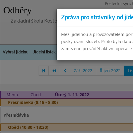
Poslední sync
Odběry
Pátek 29.8.20
Zpráva pro strávníky od jíd
Základní škola Kostomlaty nad Labem, příspěvková o
Mezi jídelnou a provozovatelem por
poskytování služeb. Proto byla dat
zamezeno provádět aktivní operace (
Vybrat jídelnu
Jídelní lístek
Historie
Kontakty a informace
Doch
Září 2022
Říjen 2022
Li
Menu
Chod
Úterý 1. 11. 2022
Přesnídávka (8:15 - 8:30)
Přesnídávka
Oběd (10:30 - 13:30)