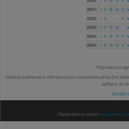
2020:
I
II
III
IV
V
V
2021:
I
II
III
IV
V
V
2022:
I
II
V
V
2023:
I
II
III
IV
V
2024:
I
II
III
IV
V
V
2025:
I
II
III
IV
V
V
Připraveno progr
Veškeré publikované informace jsou vlastnictvím příslušné jídel
aplikace do n
Zásady 
Objednávkový systém
www.jidelna.c