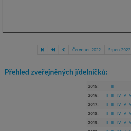
Červenec 2022
Srpen 2022
Přehled zveřejněných jídelníčků:
2015:
III
2016:
I
II
III
IV
V
V
2017:
I
II
III
IV
V
V
2018:
I
II
III
IV
V
V
2019:
I
II
III
IV
V
V