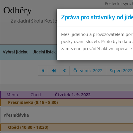
Poslední sync
Odběry
Pátek 29.8.20
Zpráva pro strávníky od jíd
Základní škola Kostomlaty nad Labem, příspěvková o
Mezi jídelnou a provozovatelem por
poskytování služeb. Proto byla dat
zamezeno provádět aktivní operace (
Vybrat jídelnu
Jídelní lístek
Historie
Kontakty a informace
Doch
Červenec 2022
Srpen 2022
Menu
Chod
Čtvrtek 1. 9. 2022
Přesnídávka (8:15 - 8:30)
Přesnídávka
Oběd (10:30 - 13:30)