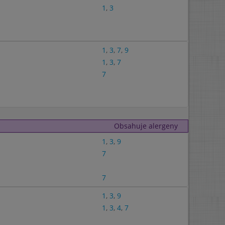
1
,
3
1
,
3
,
7
,
9
1
,
3
,
7
7
Obsahuje alergeny
1
,
3
,
9
7
7
1
,
3
,
9
1
,
3
,
4
,
7