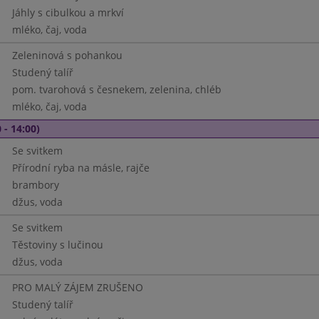
Jáhly s cibulkou a mrkví
mléko, čaj, voda
Zeleninová s pohankou
Studený talíř
pom. tvarohová s česnekem, zelenina, chléb
mléko, čaj, voda
 - 14:00)
Se svitkem
Přírodní ryba na másle, rajče
brambory
džus, voda
Se svitkem
Těstoviny s lučinou
džus, voda
PRO MALÝ ZÁJEM ZRUŠENO
Studený talíř