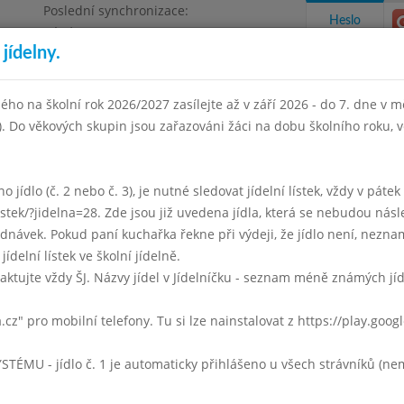
Poslední synchronizace:
Heslo
Pátek 3.7.2026 12:21
jídelny.
Omezení objednávek
ha 4, Květnového vítězství 57
ého na školní rok 2026/2027 zasílejte až v září 2026 - do 7. dne v mě
I). Do věkových skupin jsou zařazováni žáci na dobu školního roku,
takty a informace
Docházka
Aktivity
 jídlo (č. 2 nebo č. 3), je nutné sledovat jídelní lístek, vždy v páte
listek/?jidelna=28. Zde jsou již uvedena jídla, která se nebudou násl
n 2022
Květen 2022
Červen 2022
Červenec 2022
Srpen
ávek. Pokud paní kuchařka řekne při výdeji, že jídlo není, neznam
jídelní lístek ve školní jídelně.
Týden 22
aktujte vždy ŠJ. Názvy jídel v Jídelníčku - seznam méně známých jí
 - 14:00)
Hovězí vývar se zavářkou
a.cz" pro mobilní telefony. Tu si lze nainstalovat z https://play.goo
Znojemský guláš
dušená rýže
U - jídlo č. 1 je automaticky přihlášeno u všech strávníků (nemu
mléko, šťáva, voda