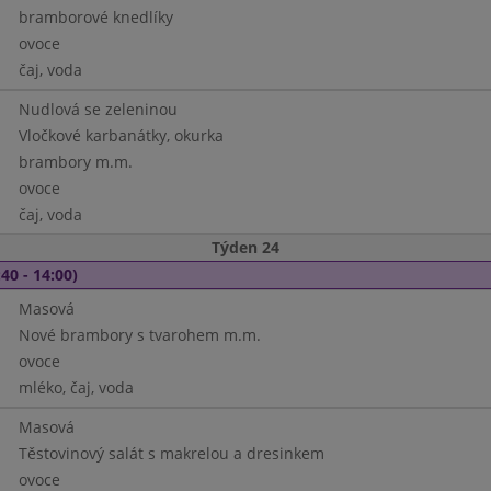
bramborové knedlíky
ovoce
čaj, voda
Nudlová se zeleninou
Vločkové karbanátky, okurka
brambory m.m.
ovoce
čaj, voda
Týden 24
40 - 14:00)
Masová
Nové brambory s tvarohem m.m.
ovoce
mléko, čaj, voda
Masová
Těstovinový salát s makrelou a dresinkem
ovoce