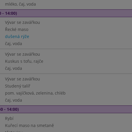
mléko, čaj, voda
 - 14:00)
Vývar se zavářkou
Řecké maso
dušená rýže
čaj, voda
Vývar se zavářkou
Kuskus s tofu, rajče
čaj, voda
Vývar se zavářkou
Studený talíř
pom. vajíčková, zelenina, chléb
čaj, voda
0 - 14:00)
Rybí
Kuřecí maso na smetaně