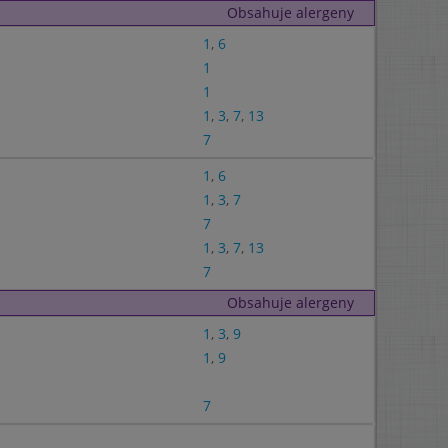
Obsahuje alergeny
1
,
6
1
1
1
,
3
,
7
,
13
7
1
,
6
1
,
3
,
7
7
1
,
3
,
7
,
13
7
Obsahuje alergeny
1
,
3
,
9
1
,
9
7