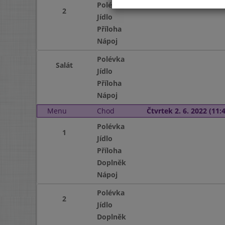
Polévka
2
Jídlo
Příloha
Nápoj
Polévka
Salát
Jídlo
Příloha
Nápoj
Menu
Chod
Čtvrtek 2. 6. 2022 (11:4
Polévka
1
Jídlo
Příloha
Doplněk
Nápoj
Polévka
2
Jídlo
Doplněk