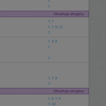
1
7
Obsahuje alergeny
1
,
7
1
,
7
,
9
,
12
7
1
,
3
,
9
1
7
1
,
7
,
9
7
Obsahuje alergeny
1
,
3
,
7
,
9
1
,
10