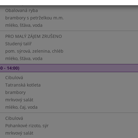
Hovězí vývar se zavářkou
Obalovaná ryba
brambory s petrželkou m.m.
mléko, šťáva, voda
PRO MALÝ ZÁJEM ZRUŠENO
Studený talíř
pom. sýrová, zelenina, chléb
mléko, šťáva, voda
0 - 14:00)
Cibulová
Tatranská kotleta
brambory
mrkvový salát
mléko, čaj, voda
Cibulová
Pohankové rizoto, sýr
mrkvový salát