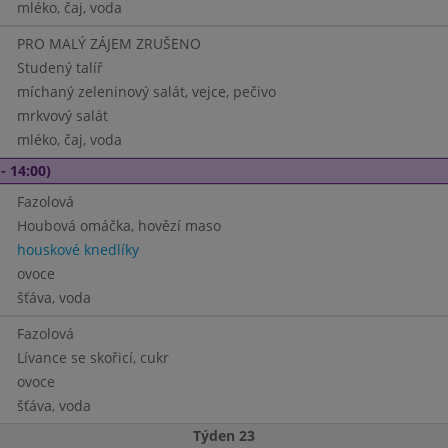
mléko, čaj, voda
PRO MALÝ ZÁJEM ZRUŠENO
Studený talíř
míchaný zeleninový salát, vejce, pečivo
mrkvový salát
mléko, čaj, voda
- 14:00)
Fazolová
Houbová omáčka, hovězí maso
houskové knedlíky
ovoce
šťáva, voda
Fazolová
Lívance se skořicí, cukr
ovoce
šťáva, voda
Týden 23