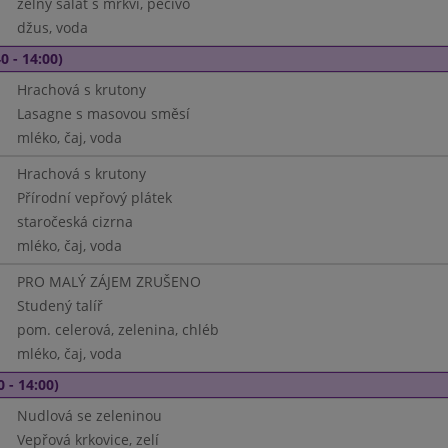
zelný salát s mrkví, pečivo
džus, voda
0 - 14:00)
Hrachová s krutony
Lasagne s masovou směsí
mléko, čaj, voda
Hrachová s krutony
Přírodní vepřový plátek
staročeská cizrna
mléko, čaj, voda
PRO MALÝ ZÁJEM ZRUŠENO
Studený talíř
pom. celerová, zelenina, chléb
mléko, čaj, voda
0 - 14:00)
Nudlová se zeleninou
Vepřová krkovice, zelí