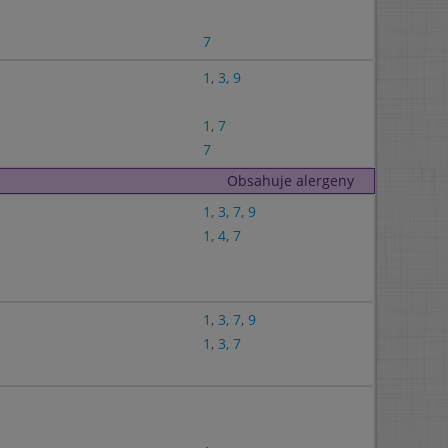
7
1
,
3
,
9
1
,
7
7
Obsahuje alergeny
1
,
3
,
7
,
9
1
,
4
,
7
1
,
3
,
7
,
9
1
,
3
,
7