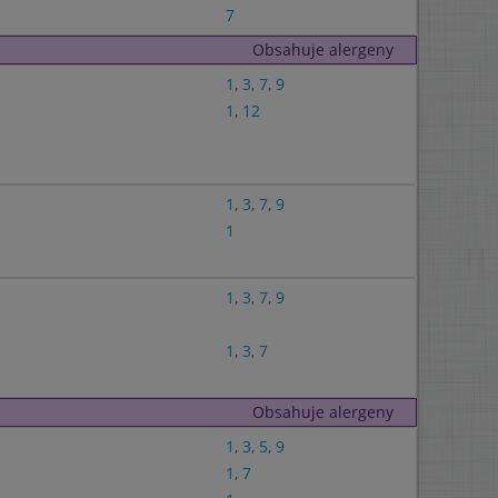
7
Obsahuje alergeny
1
,
3
,
7
,
9
1
,
12
1
,
3
,
7
,
9
1
1
,
3
,
7
,
9
1
,
3
,
7
Obsahuje alergeny
1
,
3
,
5
,
9
1
,
7