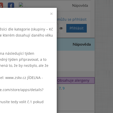
Nápověda
Close
×
Nemůžu se přihlásit
síci dle kategorie (skupiny – Kč
 ve kterém dosahují daného věku
Nápověda
k na následující týden
edný týden připravovat, a to
 2022
ená to, že by nezbylo, ale že
del: www.zskv.cz JÍDELNA -
Obsahuje alergeny
1
,
3
,
7
,
9
gle.com/store/apps/details?
1
síte tedy volit č.1 pokud
7