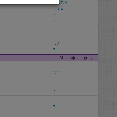
1
,
3
,
7
,
9
1
,
3
,
4
,
7
7
7
1
,
7
7
Obsahuje alergeny
1
7
,
12
7
1
7