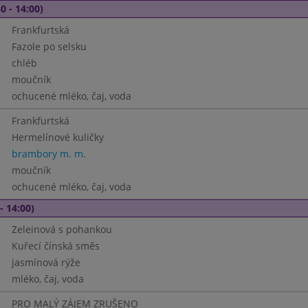
0 - 14:00)
Frankfurtská
Fazole po selsku
chléb
moučník
ochucené mléko, čaj, voda
Frankfurtská
Hermelínové kuličky
brambory m. m.
moučník
ochucené mléko, čaj, voda
- 14:00)
Zeleinová s pohankou
Kuřecí čínská směs
jasmínová rýže
mléko, čaj, voda
PRO MALÝ ZÁJEM ZRUŠENO