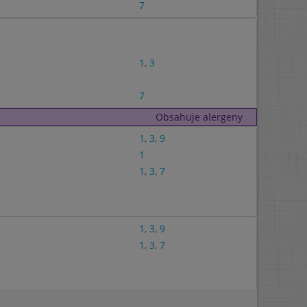
7
1
,
3
7
Obsahuje alergeny
1
,
3
,
9
1
1
,
3
,
7
1
,
3
,
9
1
,
3
,
7