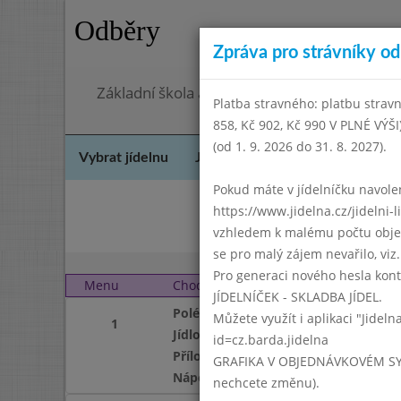
Odběry
Zpráva pro strávníky od 
Základní škola a mateřská škola Chodov, Pra
Platba stravného: platbu stravn
858, Kč 902, Kč 990 V PLNÉ VÝŠ
(od 1. 9. 2026 do 31. 8. 2027).
Vybrat jídelnu
Jídelní lístek
Historie
Kon
Pokud máte v jídelníčku navoleno
https://www.jidelna.cz/jidelni-
Dube
vzhledem k malému počtu objedn
se pro malý zájem nevařilo, viz. 
Pro generaci nového hesla kont
Menu
Chod
Středa 1. 6. 2022 (11:40
JÍDELNÍČEK - SKLADBA JÍDEL.
Polévka
Můžete využít i aplikaci "Jideln
1
Jídlo
id=cz.barda.jidelna
Příloha
GRAFIKA V OBJEDNÁVKOVÉM SYSTÉM
Nápoj
nechcete změnu).