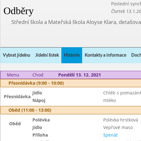
Poslední sync
Odběry
Čtvrtek 13.1.2
Střední škola a Mateřská škola Aloyse Klara, detašov
Vybrat jídelnu
Jídelní lístek
Historie
Kontakty a informace
Doch
Menu
Chod
Pondělí 13. 12. 2021
Přesnídávka (9:00 - 10:00)
Jídlo
Chléb s pomazánk
Přesnídávka
Nápoj
mléko
Oběd (11:00 - 13:00)
Polévka
Polévka hrstková
Oběd
Jídlo
Vepřové maso
Příloha
špenát