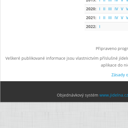
2020:
I
II
III
IV
V
V
2021:
I
II
III
IV
V
V
2022:
I
Připraveno progr
Veškeré publikované informace jsou vlastnictvím příslušné jídel
aplikace do n
Zásady 
Objednávkový systém
www.jidelna.c