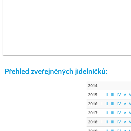
Přehled zveřejněných jídelníčků:
2014:
2015:
I
II
III
IV
V
V
2016:
I
II
III
IV
V
V
2017:
I
II
III
IV
V
V
2018:
I
II
III
IV
V
V
2019:
I
II
III
IV
V
V