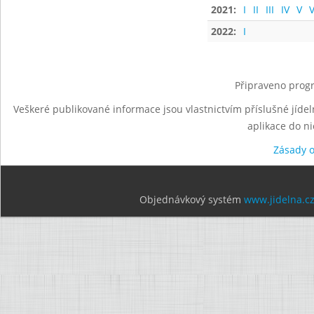
2021:
I
II
III
IV
V
V
2022:
I
Připraveno progr
Veškeré publikované informace jsou vlastnictvím příslušné jídel
aplikace do n
Zásady 
Objednávkový systém
www.jidelna.c