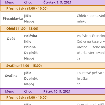
Menu
Chod
Čtvrtek 9. 9. 2021
Přesnídávka (9:00 - 10:00)
Jídlo
Chléb s pomazánk
Přesnídávka
Nápoj
mléko
Oběd (11:00 - 13:00)
Polévka
Polévka s česnek
Oběd
Jídlo
Čočka na kyselo, v
Příloha
/dospělí uzené m
Doplněk
okurka sterilovan
Nápoj
čaj
Svačina (14:00 - 15:00)
Jídlo
Toustové pečivo s
Svačina
Doplněk
hruška
Nápoj
čaj
Menu
Chod
Pátek 10. 9. 2021
Přesnídávka (9:00 - 10:00)
Jídlo
Ovocné pyré, pišk