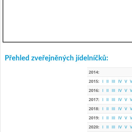
Přehled zveřejněných jídelníčků:
2014:
2015:
I
II
III
IV
V
V
2016:
I
II
III
IV
V
V
2017:
I
II
III
IV
V
V
2018:
I
II
III
IV
V
V
2019:
I
II
III
IV
V
V
2020:
I
II
III
IV
V
V