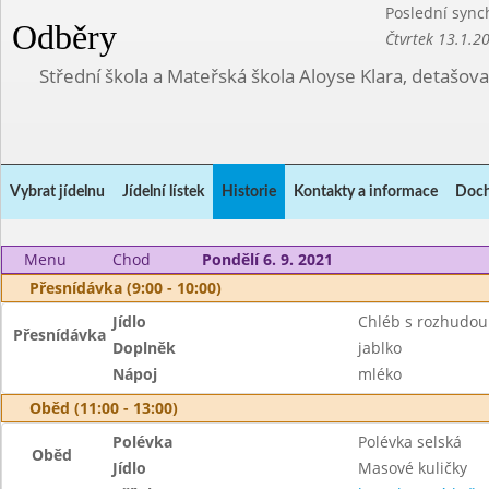
Poslední sync
Odběry
Čtvrtek 13.1.2
Střední škola a Mateřská škola Aloyse Klara, detašov
Vybrat jídelnu
Jídelní lístek
Historie
Kontakty a informace
Doch
Menu
Chod
Pondělí 6. 9. 2021
Přesnídávka (9:00 - 10:00)
Jídlo
Chléb s rozhudou
Přesnídávka
Doplněk
jablko
Nápoj
mléko
Oběd (11:00 - 13:00)
Polévka
Polévka selská
Oběd
Jídlo
Masové kuličky