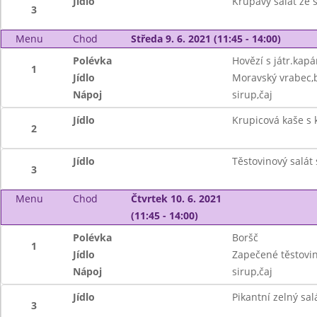
Jídlo
Křupavý salát ze 
3
Menu
Chod
Středa 9. 6. 2021 (11:45 - 14:00)
Polévka
Hovězí s játr.kap
1
Jídlo
Moravský vrabec,b
Nápoj
sirup,čaj
Jídlo
Krupicová kaše s
2
Jídlo
Těstovinový salát
3
Menu
Chod
Čtvrtek 10. 6. 2021
(11:45 - 14:00)
Polévka
Boršč
1
Jídlo
Zapečené těstovi
Nápoj
sirup,čaj
Jídlo
Pikantní zelný sal
3