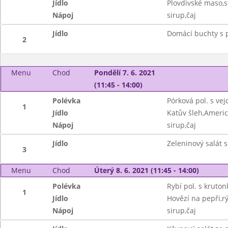
Jídlo
Plovdivské maso,s
Nápoj
sirup,čaj
Jídlo
Domácí buchty s 
2
Menu
Chod
Pondělí 7. 6. 2021
(11:45 - 14:00)
Polévka
Pórková pol. s ve
1
Jídlo
Katův šleh,Ameri
Nápoj
sirup,čaj
Jídlo
Zeleninový salát s
3
Menu
Chod
Úterý 8. 6. 2021 (11:45 - 14:00)
Polévka
Rybí pol. s kruton
1
Jídlo
Hovězí na pepři,r
Nápoj
sirup,čaj