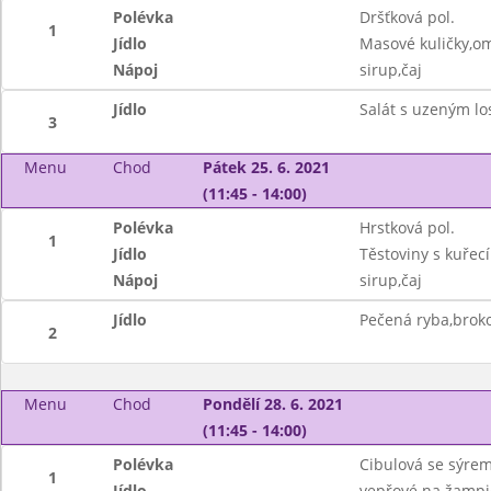
Polévka
Dršťková pol.
1
Jídlo
Masové kuličky,o
Nápoj
sirup,čaj
Jídlo
Salát s uzeným lo
3
Menu
Chod
Pátek 25. 6. 2021
(11:45 - 14:00)
Polévka
Hrstková pol.
1
Jídlo
Těstoviny s kuř
Nápoj
sirup,čaj
Jídlo
Pečená ryba,brok
2
Menu
Chod
Pondělí 28. 6. 2021
(11:45 - 14:00)
Polévka
Cibulová se sýre
1
Jídlo
vepřové na žampi