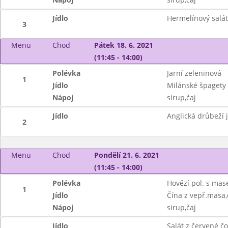
Jídlo
Hermelínový salát
3
Menu
Chod
Pátek 18. 6. 2021
(11:45 - 14:00)
Polévka
Jarní zeleninová
1
Jídlo
Milánské špagety
Nápoj
sirup,čaj
Jídlo
Anglická drůbeží j
2
Menu
Chod
Pondělí 21. 6. 2021
(11:45 - 14:00)
Polévka
Hovězí pol. s ma
1
Jídlo
Čína z vepř.masa,
Nápoj
sirup,čaj
Jídlo
Salát z červené čo