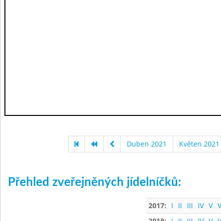
Duben 2021
Květen 2021
Přehled zveřejněných jídelníčků:
2017:
I
II
III
IV
V
V
2018:
I
II
III
IV
V
V