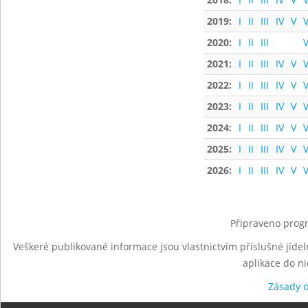
2019:
I
II
III
IV
V
V
2020:
I
II
III
V
2021:
I
II
III
IV
V
V
2022:
I
II
III
IV
V
V
2023:
I
II
III
IV
V
V
2024:
I
II
III
IV
V
V
2025:
I
II
III
IV
V
V
2026:
I
II
III
IV
V
V
Připraveno progr
Veškeré publikované informace jsou vlastnictvím příslušné jídel
aplikace do n
Zásady 