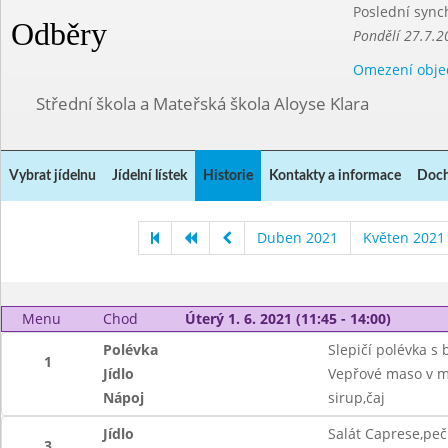
Poslední sync
Odběry
Pondělí 27.7.2
Omezení obje
Střední škola a Mateřská škola Aloyse Klara
Vybrat jídelnu
Jídelní lístek
Historie
Kontakty a informace
Doch
Duben 2021
Květen 2021
Menu
Chod
Úterý 1. 6. 2021 (11:45 - 14:00)
Polévka
Slepičí polévka s
1
Jídlo
Vepřové maso v m
Nápoj
sirup,čaj
Jídlo
Salát Caprese,peč
3