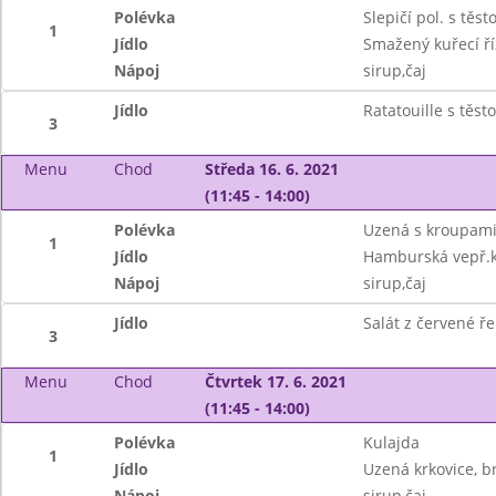
Polévka
Slepičí pol. s těst
1
Jídlo
Smažený kuřecí ř
Nápoj
sirup,čaj
Jídlo
Ratatouille s těs
3
Menu
Chod
Středa 16. 6. 2021
(11:45 - 14:00)
Polévka
Uzená s kroupam
1
Jídlo
Hamburská vepř.k
Nápoj
sirup,čaj
Jídlo
Salát z červené ře
3
Menu
Chod
Čtvrtek 17. 6. 2021
(11:45 - 14:00)
Polévka
Kulajda
1
Jídlo
Uzená krkovice, b
Nápoj
sirup,čaj