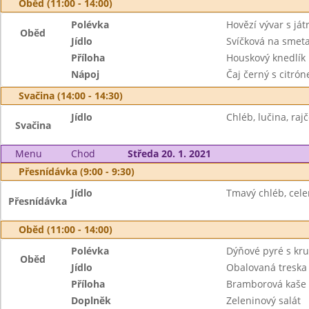
Oběd (11:00 - 14:00)
Polévka
Hovězí vývar s ját
Oběd
Jídlo
Svíčková na smet
Příloha
Houskový knedlík
Nápoj
Čaj černý s citró
Svačina (14:00 - 14:30)
Jídlo
Chléb, lučina, rajč
Svačina
Menu
Chod
Středa 20. 1. 2021
Přesnídávka (9:00 - 9:30)
Jídlo
Tmavý chléb, cel
Přesnídávka
Oběd (11:00 - 14:00)
Polévka
Dýňové pyré s kr
Oběd
Jídlo
Obalovaná treska 
Příloha
Bramborová kaše
Doplněk
Zeleninový salát