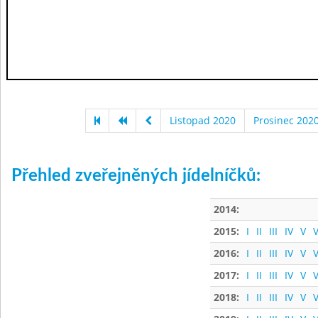
Listopad 2020
Prosinec 202
Přehled zveřejněných jídelníčků:
2014:
2015:
I
II
III
IV
V
V
2016:
I
II
III
IV
V
V
2017:
I
II
III
IV
V
V
2018:
I
II
III
IV
V
V