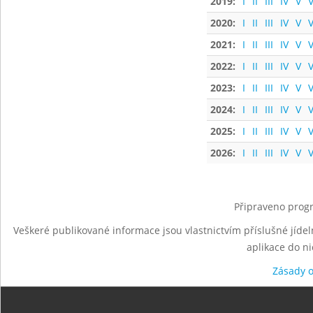
2019:
I
II
III
IV
V
V
2020:
I
II
III
IV
V
V
2021:
I
II
III
IV
V
V
2022:
I
II
III
IV
V
V
2023:
I
II
III
IV
V
V
2024:
I
II
III
IV
V
V
2025:
I
II
III
IV
V
V
2026:
I
II
III
IV
V
V
Připraveno progr
Veškeré publikované informace jsou vlastnictvím příslušné jídel
aplikace do n
Zásady 