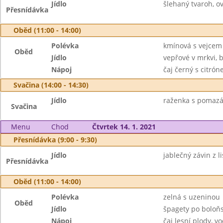
Jídlo
šlehaný tvaroh, ov
Přesnídávka
Oběd (11:00 - 14:00)
Polévka
kmínová s vejcem
Oběd
Jídlo
vepřové v mrkvi,
Nápoj
čaj černý s citró
Svačina (14:00 - 14:30)
Jídlo
raženka s pomazá
Svačina
Menu
Chod
Čtvrtek 14. 1. 2021
Přesnídávka (9:00 - 9:30)
Jídlo
jablečný závin z l
Přesnídávka
Oběd (11:00 - 14:00)
Polévka
zelná s uzeninou
Oběd
Jídlo
špagety po boloňs
Nápoj
čaj lesní plody, v