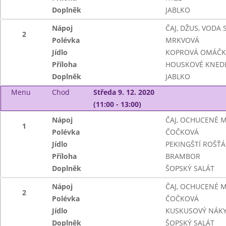
Doplněk
JABLKO
Nápoj
ČAJ, DŽUS, VODA
2
Polévka
MRKVOVÁ
Jídlo
KOPROVÁ OMÁČKA
Příloha
HOUSKOVÉ KNEDL
Doplněk
JABLKO
Menu
Chod
Středa 9. 12. 2020
(11:00 - 13:00)
Nápoj
ČAJ, OCHUCENÉ 
1
Polévka
ČOČKOVÁ
Jídlo
PEKINGŠTÍ ROŠŤÁ
Příloha
BRAMBOR
Doplněk
ŠOPSKÝ SALÁT
Nápoj
ČAJ, OCHUCENÉ 
2
Polévka
ČOČKOVÁ
Jídlo
KUSKUSOVÝ NÁKY
Doplněk
ŠOPSKÝ SALÁT