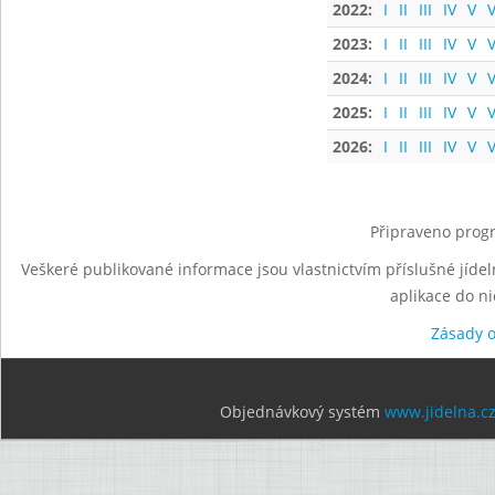
2022:
I
II
III
IV
V
V
2023:
I
II
III
IV
V
V
2024:
I
II
III
IV
V
V
2025:
I
II
III
IV
V
V
2026:
I
II
III
IV
V
V
Připraveno progr
Veškeré publikované informace jsou vlastnictvím příslušné jídel
aplikace do n
Zásady 
Objednávkový systém
www.jidelna.c