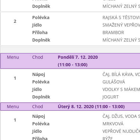
Doplněk
MÍCHANÝ ZELNÝ 
Polévka
RAJSKÁ S TĚSTOV
2
Jídlo
SMAŽENÝ VEPŘOV
Příloha
BRAMBOR
Doplněk
MÍCHANÝ ZELNÝ 
Menu
Chod
Pondělí 7. 12. 2020
(11:00 - 13:00)
Nápoj
ČAJ, BÍLÁ KÁVA, 
1
Polévka
GULÁŠOVÁ
Jídlo
VDOLKY S MÁKE
Doplněk
JOGURT
Menu
Chod
Úterý 8. 12. 2020 (11:00 - 13:00)
Nápoj
ČAJ, DŽUS, VODA
1
Polévka
MRKVOVÁ
Jídlo
VEPŘOVÉ NUDLIČ
Příloha
RÝŽE