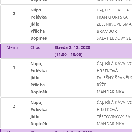
Nápoj
ČAJ, DŽUS, VODA
2
Polévka
FRANKFURTSKÁ
Jídlo
ZELENINOVÉ SMA
Příloha
BRAMBOR
Doplněk
SALÁT LEDOVÝ SE
Menu
Chod
Středa 2. 12. 2020
(11:00 - 13:00)
Nápoj
ČAJ, BÍLÁ KÁVA, 
1
Polévka
HRSTKOVÁ
Jídlo
FALEŠNÝ ŠPANĚL
Příloha
RÝŽE
Doplněk
MANDARINKA
Nápoj
ČAJ, BÍLÁ KÁVA, 
2
Polévka
HRSTKOVÁ
Jídlo
TĚSTOVINOVÝ SA
Doplněk
MANDARINKA