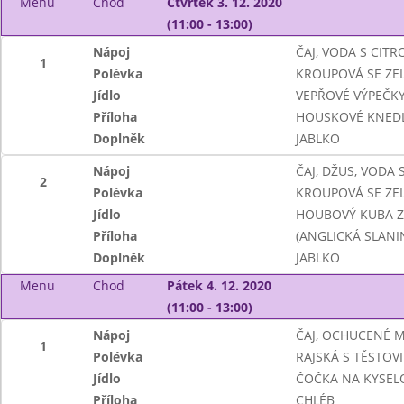
Menu
Chod
Čtvrtek 3. 12. 2020
(11:00 - 13:00)
Nápoj
ČAJ, VODA S CIT
1
Polévka
KROUPOVÁ SE ZE
Jídlo
VEPŘOVÉ VÝPEČKY
Příloha
HOUSKOVÉ KNEDL
Doplněk
JABLKO
Nápoj
ČAJ, DŽUS, VODA
2
Polévka
KROUPOVÁ SE ZE
Jídlo
HOUBOVÝ KUBA Z
Příloha
(ANGLICKÁ SLANI
Doplněk
JABLKO
Menu
Chod
Pátek 4. 12. 2020
(11:00 - 13:00)
Nápoj
ČAJ, OCHUCENÉ 
1
Polévka
RAJSKÁ S TĚSTOV
Jídlo
ČOČKA NA KYSEL
Příloha
CHLÉB