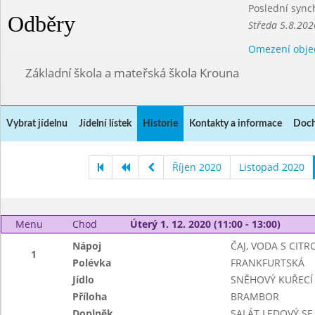
Poslední sync
Odběry
Středa 5.8.202
Omezení obje
Základní škola a mateřská škola Krouna
Vybrat jídelnu
Jídelní lístek
Historie
Kontakty a informace
Doch
Říjen 2020
Listopad 2020
Menu
Chod
Úterý 1. 12. 2020 (11:00 - 13:00)
Nápoj
ČAJ, VODA S CIT
1
Polévka
FRANKFURTSKÁ
Jídlo
SNĚHOVÝ KUŘECÍ 
Příloha
BRAMBOR
Doplněk
SALÁT LEDOVÝ SE