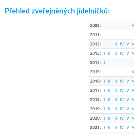
Přehled zveřejněných jídelníčků:
2008:
V
2011:
2012:
III
IV
V
V
2013:
I
II
III
IV
V
V
2014:
I
2015:
V
2016:
I
II
III
IV
V
V
2017:
I
II
III
IV
V
V
2018:
I
II
III
IV
V
V
2019:
I
II
III
IV
V
V
2020:
I
II
III
IV
V
V
2021:
I
II
III
IV
V
V