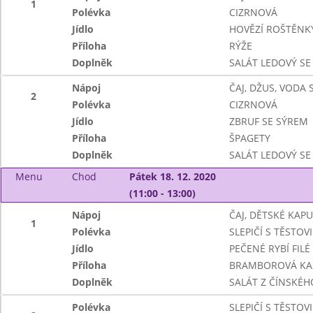
1
Polévka
CIZRNOVÁ
Jídlo
HOVĚZÍ ROŠTĚNK
Příloha
RÝŽE
Doplněk
SALÁT LEDOVÝ SE
Nápoj
ČAJ, DŽUS, VODA
2
Polévka
CIZRNOVÁ
Jídlo
ZBRUF SE SÝREM
Příloha
ŠPAGETY
Doplněk
SALÁT LEDOVÝ SE
Menu
Chod
Pátek 18. 12. 2020
(11:00 - 13:00)
Nápoj
ČAJ, DĚTSKÉ KAP
1
Polévka
SLEPIČÍ S TĚSTOV
Jídlo
PEČENÉ RYBÍ FIL
Příloha
BRAMBOROVÁ KA
Doplněk
SALÁT Z ČÍNSKÉHO
Polévka
SLEPIČÍ S TĚSTOV