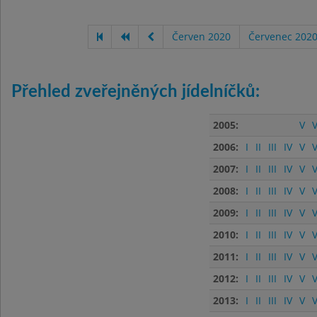
Červen 2020
Červenec 202
Přehled zveřejněných jídelníčků:
2005:
V
V
2006:
I
II
III
IV
V
V
2007:
I
II
III
IV
V
V
2008:
I
II
III
IV
V
V
2009:
I
II
III
IV
V
V
2010:
I
II
III
IV
V
V
2011:
I
II
III
IV
V
V
2012:
I
II
III
IV
V
V
2013:
I
II
III
IV
V
V