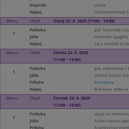
Doplněk
ovoce
Nápoj
multivitamínový č
Menu
Chod
Úterý 22. 9. 2020 (11:00 - 14:00)
Polévka
pol. hrachová s k
1
Jídlo
milánské špagety
Nápoj
čaj s medem a ci
Menu
Chod
Středa 23. 9. 2020
(11:00 - 14:00)
Polévka
pol. zeleninová s
1
Jídlo
vařené hovězí mas
Příloha
brambory
Nápoj
bílá káva, voda s
Menu
Chod
Čtvrtek 24. 9. 2020
(11:00 - 14:00)
Polévka
vývar se zelenin
1
Jídlo
kuřecí stehno jak
Příloha
bramborový knedl