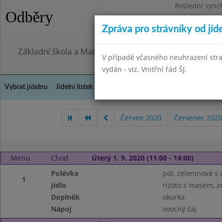
Poslední sync
Odběry
Pondělí 27.7.2
Zpráva pro strávníky od jíd
Omezení obje
Základní škola a Mateřská škola, Praha 4, Ohradní 49
V případě včasného neuhrazení str
vydán - viz. Vnitřní řád ŠJ.
Vybrat jídelnu
Jídelní lístek
Historie
Kontakty a informace
Doch
Červen 2020
Červenec 202
Menu
Chod
Úterý 1. 9. 2020 (11:00 - 14:00)
Polévka
pol. zeleninová s
1
Jídlo
rizoto s masem, z
Doplněk
okurka
Nápoj
ovocný čaj