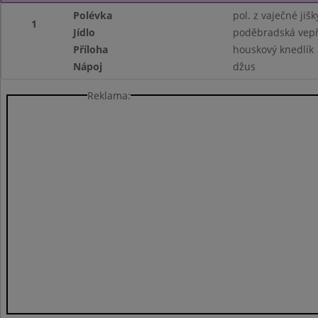
Polévka
pol. z vaječné jiš
1
Jídlo
poděbradská vepř
Příloha
houskový knedlík
Nápoj
džus
Reklama: