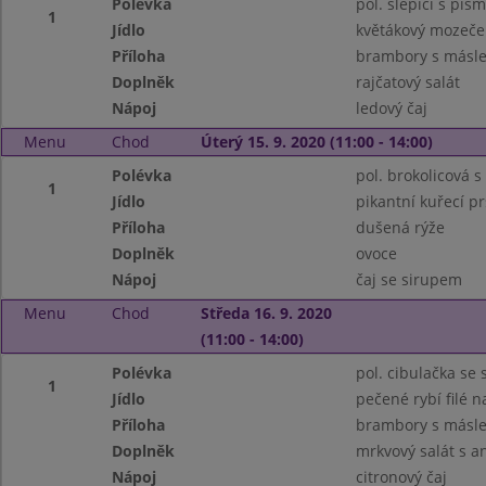
Polévka
pol. slepičí s pís
1
Jídlo
květákový mozeček
Příloha
brambory s másle
Doplněk
rajčatový salát
Nápoj
ledový čaj
Menu
Chod
Úterý 15. 9. 2020 (11:00 - 14:00)
Polévka
pol. brokolicová
1
Jídlo
pikantní kuřecí p
Příloha
dušená rýže
Doplněk
ovoce
Nápoj
čaj se sirupem
Menu
Chod
Středa 16. 9. 2020
(11:00 - 14:00)
Polévka
pol. cibulačka se
1
Jídlo
pečené rybí filé 
Příloha
brambory s másl
Doplněk
mrkvový salát s 
Nápoj
citronový čaj