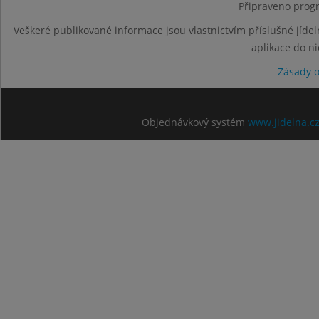
Připraveno progr
Veškeré publikované informace jsou vlastnictvím příslušné jídel
aplikace do n
Zásady 
Objednávkový systém
www.jidelna.c