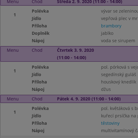
Menu
Chod
Středa 2. 9. 2020 (11:00 - 14:00)
Polévka
vývar se zelenino
1
Jídlo
vepřová plec v mr
Příloha
brambory
Doplněk
jablko
Nápoj
voda se sirupem
Menu
Chod
Čtvrtek 3. 9. 2020
(11:00 - 14:00)
Polévka
pol. pórková s vej
1
Jídlo
segedínský guláš
Příloha
houskový knedlík
Nápoj
džus
Menu
Chod
Pátek 4. 9. 2020 (11:00 - 14:00)
Polévka
pol. květáková s
1
Jídlo
kuřecí prsíčka na
Příloha
těstoviny
Nápoj
multivitamínový č