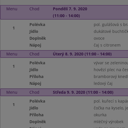
Menu
Chod
Pondělí 7. 9. 2020
(11:00 - 14:00)
Polévka
pol. gulášová s 
1
Jídlo
dukátové buchtič
Doplněk
ovoce
Nápoj
čaj s citronem
Menu
Chod
Úterý 8. 9. 2020 (11:00 - 14:00)
Polévka
vývar se zelenino
1
Jídlo
hovězí plec na če
Příloha
bramborový knedl
Nápoj
ledový čaj
Menu
Chod
Středa 9. 9. 2020 (11:00 - 14:00)
Polévka
pol. kuřecí s kap
1
Jídlo
čočka na kyselo, 
Příloha
okurka
Doplněk
mléčný výrobek