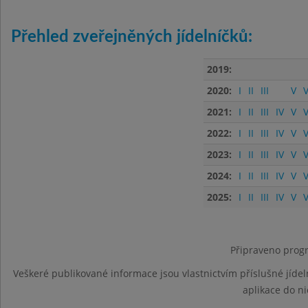
Přehled zveřejněných jídelníčků:
2019:
2020:
I
II
III
V
V
2021:
I
II
III
IV
V
V
2022:
I
II
III
IV
V
V
2023:
I
II
III
IV
V
V
2024:
I
II
III
IV
V
V
2025:
I
II
III
IV
V
V
Připraveno progr
Veškeré publikované informace jsou vlastnictvím příslušné jídel
aplikace do n