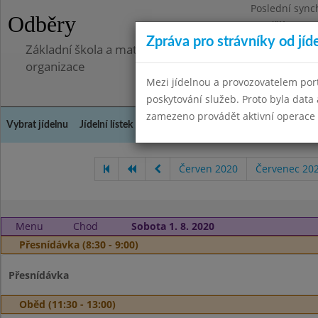
Poslední sync
Odběry
Pondělí 7.7.20
Zpráva pro strávníky od jíd
Základní škola a mateřská škola Libá, okres Cheb, př
organizace
Mezi jídelnou a provozovatelem por
poskytování služeb. Proto byla dat
zamezeno provádět aktivní operace (
Vybrat jídelnu
Jídelní lístek
Historie
Kontakty a informace
Doch
Červen 2020
Červenec 20
Menu
Chod
Sobota 1. 8. 2020
Přesnídávka (8:30 - 9:00)
Přesnídávka
Oběd (11:30 - 13:00)