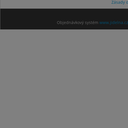
Zásady 
Objednávkový systém
www.jidelna.c