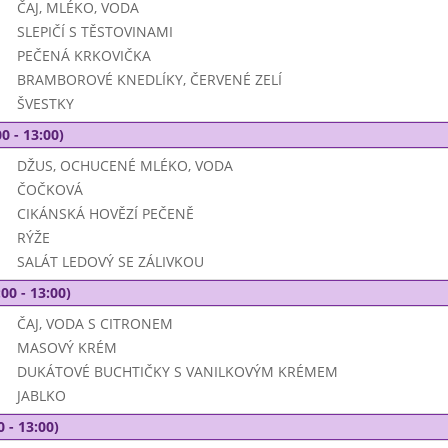
ČAJ, MLÉKO, VODA
SLEPIČÍ S TĚSTOVINAMI
PEČENÁ KRKOVIČKA
BRAMBOROVÉ KNEDLÍKY, ČERVENÉ ZELÍ
ŠVESTKY
0 - 13:00)
DŽUS, OCHUCENÉ MLÉKO, VODA
ČOČKOVÁ
CIKÁNSKÁ HOVĚZÍ PEČENĚ
RÝŽE
SALÁT LEDOVÝ SE ZÁLIVKOU
00 - 13:00)
ČAJ, VODA S CITRONEM
MASOVÝ KRÉM
DUKÁTOVÉ BUCHTIČKY S VANILKOVÝM KRÉMEM
JABLKO
0 - 13:00)