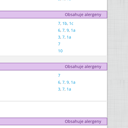
Obsahuje alergeny
7
,
1b
,
1c
6
,
7
,
9
,
1a
3
,
7
,
1a
7
10
Obsahuje alergeny
7
6
,
7
,
9
,
1a
3
,
7
,
1a
Obsahuje alergeny