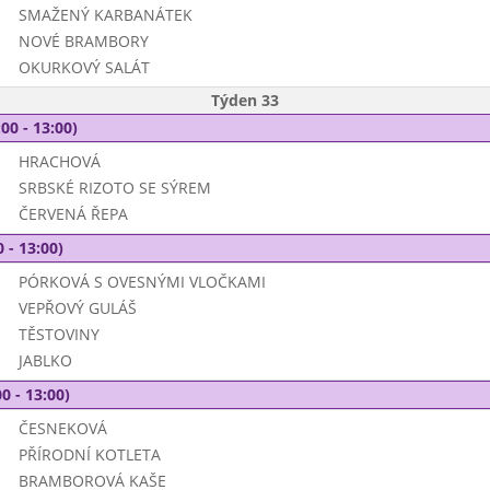
SMAŽENÝ KARBANÁTEK
NOVÉ BRAMBORY
OKURKOVÝ SALÁT
Týden 33
00 - 13:00)
HRACHOVÁ
SRBSKÉ RIZOTO SE SÝREM
ČERVENÁ ŘEPA
 - 13:00)
PÓRKOVÁ S OVESNÝMI VLOČKAMI
VEPŘOVÝ GULÁŠ
TĚSTOVINY
JABLKO
0 - 13:00)
ČESNEKOVÁ
PŘÍRODNÍ KOTLETA
BRAMBOROVÁ KAŠE