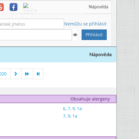
Nápověda
Nemůžu se přihlásit
Nápověda
020
Obsahuje alergeny
6
,
7
,
9
,
1a
7
,
9
,
1a