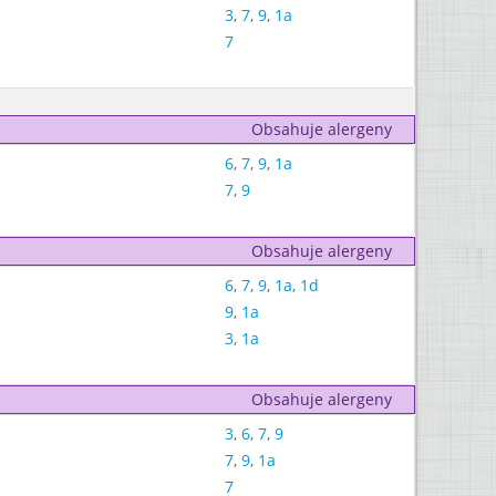
3
,
7
,
9
,
1a
7
Obsahuje alergeny
6
,
7
,
9
,
1a
7
,
9
Obsahuje alergeny
6
,
7
,
9
,
1a
,
1d
9
,
1a
3
,
1a
Obsahuje alergeny
3
,
6
,
7
,
9
7
,
9
,
1a
7