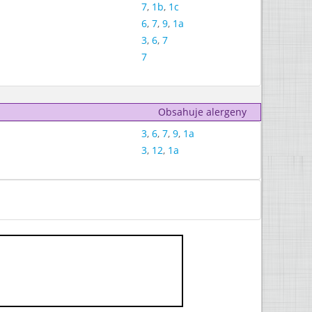
7
,
1b
,
1c
6
,
7
,
9
,
1a
3
,
6
,
7
7
Obsahuje alergeny
3
,
6
,
7
,
9
,
1a
3
,
12
,
1a