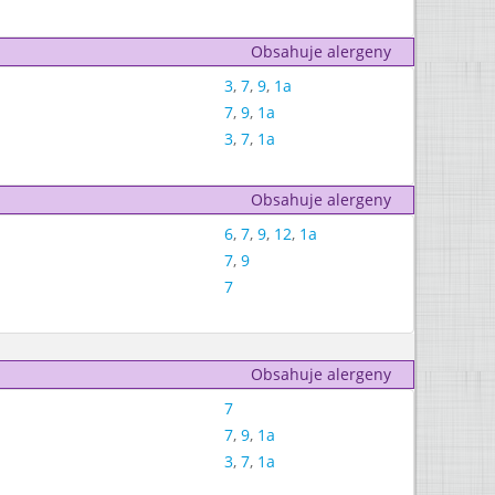
Obsahuje alergeny
3
,
7
,
9
,
1a
7
,
9
,
1a
3
,
7
,
1a
Obsahuje alergeny
6
,
7
,
9
,
12
,
1a
7
,
9
7
Obsahuje alergeny
7
7
,
9
,
1a
3
,
7
,
1a