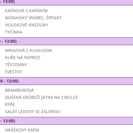
- 13:00)
KMÍNOVÁ S KAPÁNÍM
MORAVSKÝ VRABEC, ŠPENÁT
HOUSKOVÉ KNEDLÍKY
TYČINKA
 - 13:00)
MRKVOVÁ S KUSKUSEM
KUŘE NA PAPRICE
TĚSTOVINY
ŠVESTKY
0 - 13:00)
BRAMBOROVÁ
DUŠENÁ DRŮBEŽÍ JÁTRA NA CIBULCE
RÝŘE
SALÁT LEDOVÝ SE ZÁLIVKOU
- 13:00)
HRÁŠKOVÝ KRÉM