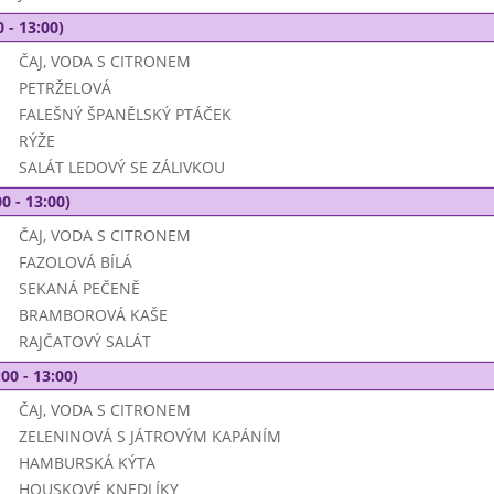
 - 13:00)
ČAJ, VODA S CITRONEM
PETRŽELOVÁ
FALEŠNÝ ŠPANĚLSKÝ PTÁČEK
RÝŽE
SALÁT LEDOVÝ SE ZÁLIVKOU
0 - 13:00)
ČAJ, VODA S CITRONEM
FAZOLOVÁ BÍLÁ
SEKANÁ PEČENĚ
BRAMBOROVÁ KAŠE
RAJČATOVÝ SALÁT
00 - 13:00)
ČAJ, VODA S CITRONEM
ZELENINOVÁ S JÁTROVÝM KAPÁNÍM
HAMBURSKÁ KÝTA
HOUSKOVÉ KNEDLÍKY