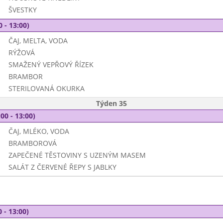
ŠVESTKY
0 - 13:00)
ČAJ, MELTA, VODA
RÝŽOVÁ
SMAŽENÝ VEPŘOVÝ ŘÍZEK
BRAMBOR
STERILOVANÁ OKURKA
Týden 35
00 - 13:00)
ČAJ, MLÉKO, VODA
BRAMBOROVÁ
ZAPEČENÉ TĚSTOVINY S UZENÝM MASEM
SALÁT Z ČERVENÉ ŘEPY S JABLKY
 - 13:00)