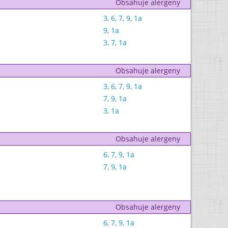
Obsahuje alergeny
3
,
6
,
7
,
9
,
1a
9
,
1a
3
,
7
,
1a
Obsahuje alergeny
3
,
6
,
7
,
9
,
1a
7
,
9
,
1a
3
,
1a
Obsahuje alergeny
6
,
7
,
9
,
1a
7
,
9
,
1a
Obsahuje alergeny
6
,
7
,
9
,
1a