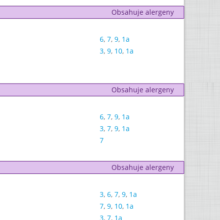
Obsahuje alergeny
6
,
7
,
9
,
1a
3
,
9
,
10
,
1a
Obsahuje alergeny
6
,
7
,
9
,
1a
3
,
7
,
9
,
1a
7
Obsahuje alergeny
3
,
6
,
7
,
9
,
1a
7
,
9
,
10
,
1a
3
,
7
,
1a