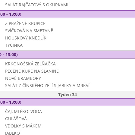
SALÁT RAJČATOVÝ S OKURKAMI
00 - 13:00)
Z PRAŽENÉ KRUPICE
SVÍČKOVÁ NA SMETANĚ
HOUSKOVÝ KNEDLÍK
TYČINKA
0 - 13:00)
KRKONOŠSKÁ ZELŇAČKA
PEČENÉ KUŘE NA SLANINĚ
NOVÉ BRAMBORY
SALÁT Z ČÍNSKÉHO ZELÍ S JABLKY A MRKVÍ
Týden 34
00 - 13:00)
ČAJ, MLÉKO, VODA
GULÁŠOVÁ
VDOLKY S MÁKEM
JABLKO