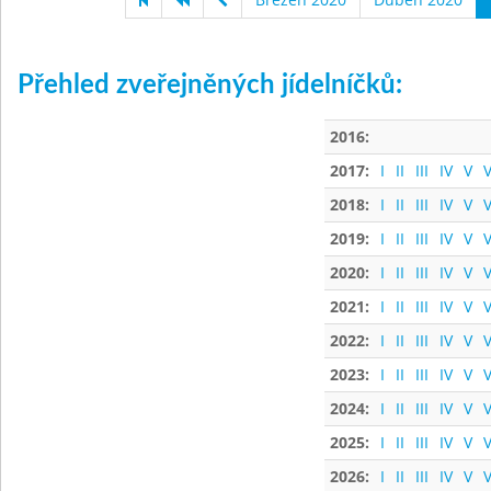
Přehled zveřejněných jídelníčků:
2016:
2017:
I
II
III
IV
V
V
2018:
I
II
III
IV
V
V
2019:
I
II
III
IV
V
V
2020:
I
II
III
IV
V
V
2021:
I
II
III
IV
V
V
2022:
I
II
III
IV
V
V
2023:
I
II
III
IV
V
V
2024:
I
II
III
IV
V
V
2025:
I
II
III
IV
V
V
2026:
I
II
III
IV
V
V