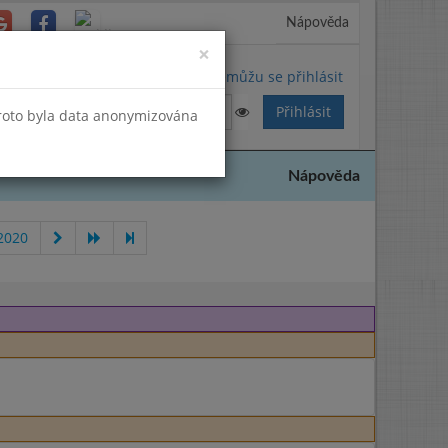
Nápověda
Close
×
Nemůžu se přihlásit
Proto byla data anonymizována
Nápověda
2020