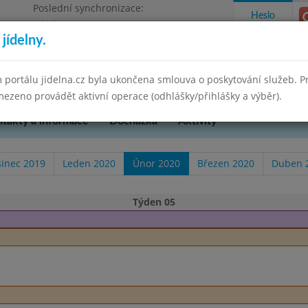
Poslední synchronizace:
Heslo
Pátek 29.8.2025 10:55
jídelny.
pěvková organizace
 portálu jidelna.cz byla ukončena smlouva o poskytování služeb. 
ezeno provádět aktivní operace (odhlášky/přihlášky a výběr).
takty a informace
Docházka
Aktivity
sinec 2019
Leden 2020
Únor 2020
Březen 2020
Duben 
Týden 05