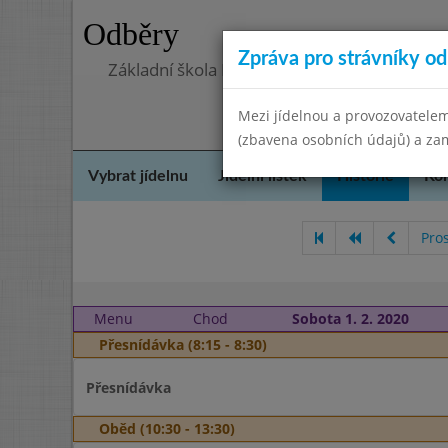
Odběry
Zpráva pro strávníky od 
Základní škola Kostomlaty nad Labem, přís
Mezi jídelnou a provozovatelem
(zbavena osobních údajů) a zam
Vybrat jídelnu
Jídelní lístek
Historie
Kon
Pro
Menu
Chod
Sobota 1. 2. 2020
Přesnídávka (8:15 - 8:30)
Přesnídávka
Oběd (10:30 - 13:30)