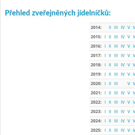
Přehled zveřejněných jídelníčků:
2014:
II
III
IV
V
V
2015:
I
II
III
IV
V
V
2016:
I
II
III
IV
V
V
2017:
I
II
III
IV
V
V
2018:
I
II
III
IV
V
V
2019:
I
II
III
IV
V
V
2020:
I
II
III
V
V
2021:
I
II
III
IV
V
V
2022:
I
II
III
IV
V
V
2023:
I
II
III
IV
V
V
2024:
I
II
III
IV
V
V
2025:
I
II
III
IV
V
V