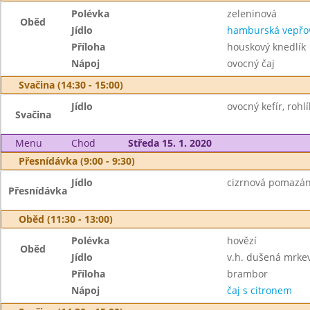
Polévka
zeleninová
Oběd
Jídlo
hamburská vepřov
Příloha
houskový knedlík
Nápoj
ovocný čaj
Svačina (14:30 - 15:00)
Jídlo
ovocný kefír, rohlí
Svačina
Menu
Chod
Středa 15. 1. 2020
Přesnídávka (9:00 - 9:30)
Jídlo
cizrnová pomazánk
Přesnídávka
Oběd (11:30 - 13:00)
Polévka
hovězí
Oběd
Jídlo
v.h. dušená mrke
Příloha
brambor
Nápoj
čaj s citronem