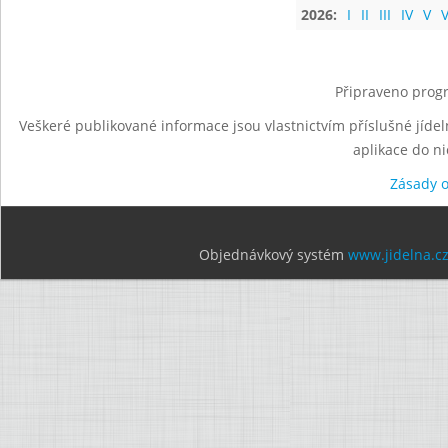
2026:
I
II
III
IV
V
V
Připraveno progr
Veškeré publikované informace jsou vlastnictvím příslušné jídel
aplikace do n
Zásady 
Objednávkový systém
www.jidelna.c