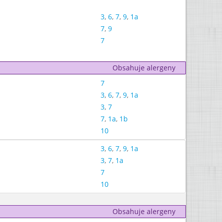
3
,
6
,
7
,
9
,
1a
7
,
9
7
Obsahuje alergeny
7
3
,
6
,
7
,
9
,
1a
3
,
7
7
,
1a
,
1b
10
3
,
6
,
7
,
9
,
1a
3
,
7
,
1a
7
10
Obsahuje alergeny