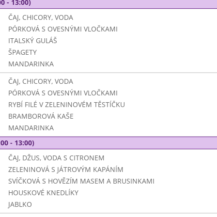
0 - 13:00)
ČAJ, CHICORY, VODA
PÓRKOVÁ S OVESNÝMI VLOČKAMI
ITALSKÝ GULÁŠ
ŠPAGETY
MANDARINKA
ČAJ, CHICORY, VODA
PÓRKOVÁ S OVESNÝMI VLOČKAMI
RYBÍ FILÉ V ZELENINOVÉM TĚSTÍČKU
BRAMBOROVÁ KAŠE
MANDARINKA
00 - 13:00)
ČAJ, DŽUS, VODA S CITRONEM
ZELENINOVÁ S JÁTROVÝM KAPÁNÍM
SVÍČKOVÁ S HOVĚZÍM MASEM A BRUSINKAMI
HOUSKOVÉ KNEDLÍKY
JABLKO