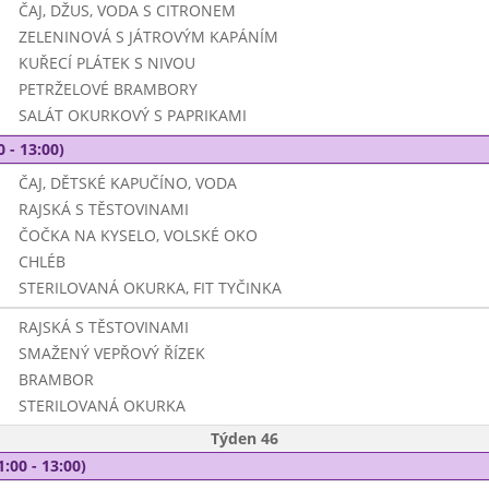
ČAJ, DŽUS, VODA S CITRONEM
ZELENINOVÁ S JÁTROVÝM KAPÁNÍM
KUŘECÍ PLÁTEK S NIVOU
PETRŽELOVÉ BRAMBORY
SALÁT OKURKOVÝ S PAPRIKAMI
0 - 13:00)
ČAJ, DĚTSKÉ KAPUČÍNO, VODA
RAJSKÁ S TĚSTOVINAMI
ČOČKA NA KYSELO, VOLSKÉ OKO
CHLÉB
STERILOVANÁ OKURKA, FIT TYČINKA
RAJSKÁ S TĚSTOVINAMI
SMAŽENÝ VEPŘOVÝ ŘÍZEK
BRAMBOR
STERILOVANÁ OKURKA
Týden 46
1:00 - 13:00)