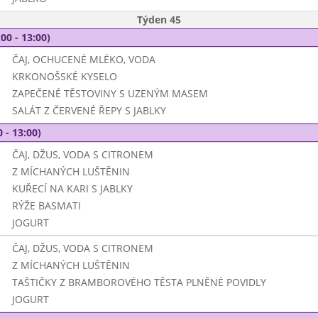
Týden 45
00 - 13:00)
ČAJ, OCHUCENÉ MLÉKO, VODA
KRKONOŠSKÉ KYSELO
ZAPEČENÉ TĚSTOVINY S UZENÝM MASEM
SALÁT Z ČERVENÉ ŘEPY S JABLKY
 - 13:00)
ČAJ, DŽUS, VODA S CITRONEM
Z MÍCHANÝCH LUŠTĚNIN
KUŘECÍ NA KARI S JABLKY
RÝŽE BASMATI
JOGURT
ČAJ, DŽUS, VODA S CITRONEM
Z MÍCHANÝCH LUŠTĚNIN
TAŠTIČKY Z BRAMBOROVÉHO TĚSTA PLNĚNÉ POVIDLY
JOGURT