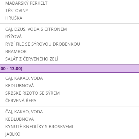
MAĎARSKÝ PERKELT
TĚSTOVINY
HRUŠKA
ČAJ, DŽUS, VODA S CITRONEM
RÝŽOVÁ
RYBÍ FILÉ SE SÝROVOU DROBENKOU
BRAMBOR
SALÁT Z ČERVENÉHO ZELÍ
00 - 13:00)
ČAJ, KAKAO, VODA
KEDLUBNOVÁ
SRBSKÉ RIZOTO SE SÝREM
ČERVENÁ ŘEPA
ČAJ, KAKAO, VODA
KEDLUBNOVÁ
KYNUTÉ KNEDLÍKY S BROSKVEMI
JABLKO