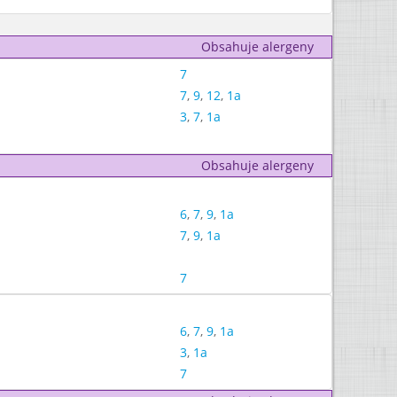
Obsahuje alergeny
7
7
,
9
,
12
,
1a
3
,
7
,
1a
Obsahuje alergeny
6
,
7
,
9
,
1a
7
,
9
,
1a
7
6
,
7
,
9
,
1a
3
,
1a
7