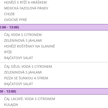
HOVĚZÍ S RÝŽÍ A HRÁŠKEM
MEXICKÁ FAZOLOVÁ PÁNEV
CHLÉB
OVOCNÉ PYRÉ
1:00 - 13:00)
ČAJ, VODA S CITRONEM
ZELENINOVÁ S JÁHLAMI
HOVĚZÍ ROŠTĚNKY NA SLANINĚ
RÝŽE
RAJČATOVÝ SALÁT
ČAJ, DŽUS, VODA S CITRONEM
ZELENINOVÁ S JÁHLAMI
PIZZA SE ŠUNKOU A SÝREM
RAJČATOVÝ SALÁT
00 - 13:00)
ČAJ, LACAFÉ, VODA S CITRONEM
KULAJDA