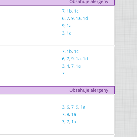
Obsahuje alergeny
7
,
1b
,
1c
6
,
7
,
9
,
1a
,
1d
9
,
1a
3
,
1a
7
,
1b
,
1c
6
,
7
,
9
,
1a
,
1d
3
,
4
,
7
,
1a
7
Obsahuje alergeny
3
,
6
,
7
,
9
,
1a
7
,
9
,
1a
3
,
7
,
1a