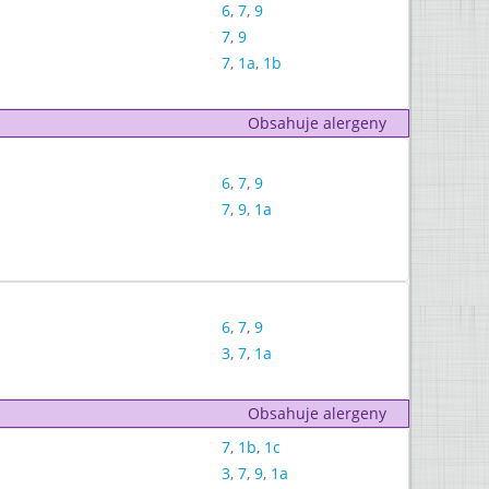
6
,
7
,
9
7
,
9
7
,
1a
,
1b
Obsahuje alergeny
6
,
7
,
9
7
,
9
,
1a
6
,
7
,
9
3
,
7
,
1a
Obsahuje alergeny
7
,
1b
,
1c
3
,
7
,
9
,
1a