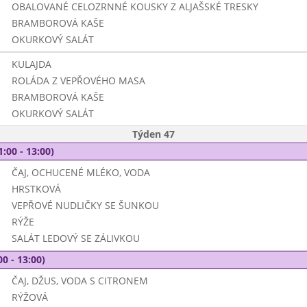
OBALOVANÉ CELOZRNNÉ KOUSKY Z ALJAŠSKÉ TRESKY
BRAMBOROVÁ KAŠE
OKURKOVÝ SALÁT
KULAJDA
ROLÁDA Z VEPŘOVÉHO MASA
BRAMBOROVÁ KAŠE
OKURKOVÝ SALÁT
Týden 47
1:00 - 13:00)
ČAJ, OCHUCENÉ MLÉKO, VODA
HRSTKOVÁ
VEPŘOVÉ NUDLIČKY SE ŠUNKOU
RÝŽE
SALÁT LEDOVÝ SE ZÁLIVKOU
00 - 13:00)
ČAJ, DŽUS, VODA S CITRONEM
RÝŽOVÁ