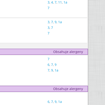
3
,
4
,
7
,
11
,
1a
7
3
,
7
,
9
,
1a
3
,
7
7
Obsahuje alergeny
7
6
,
7
,
9
7
,
9
,
1a
Obsahuje alergeny
6
,
7
,
9
,
1a