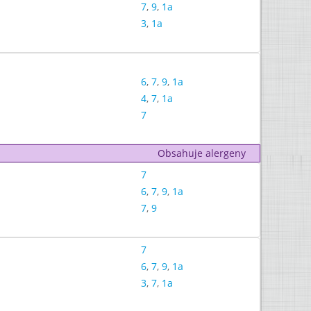
7
,
9
,
1a
3
,
1a
6
,
7
,
9
,
1a
4
,
7
,
1a
7
Obsahuje alergeny
7
6
,
7
,
9
,
1a
7
,
9
7
6
,
7
,
9
,
1a
3
,
7
,
1a