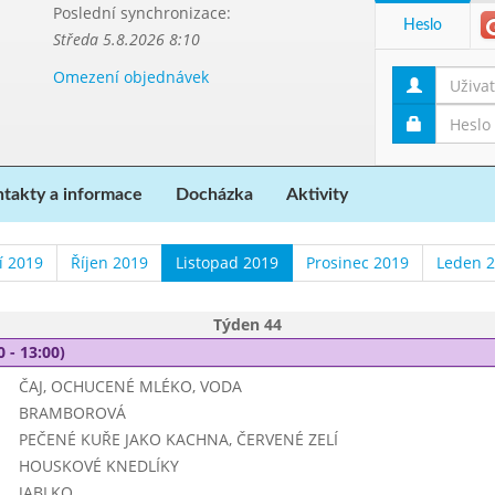
Poslední synchronizace:
Heslo
Středa 5.8.2026 8:10
Omezení objednávek
takty a informace
Docházka
Aktivity
í 2019
Říjen 2019
Listopad 2019
Prosinec 2019
Leden 
Týden 44
0 - 13:00)
ČAJ, OCHUCENÉ MLÉKO, VODA
BRAMBOROVÁ
PEČENÉ KUŘE JAKO KACHNA, ČERVENÉ ZELÍ
HOUSKOVÉ KNEDLÍKY
JABLKO