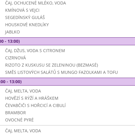
ČAJ, OCHUCENÉ MLÉKO, VODA
KMÍNOVÁ S VEJCI
SEGEDÍNSKÝ GULÁŠ
HOUSKOVÉ KNEDLÍKY
JABLKO
00 - 13:00)
ČAJ, DŽUS, VODA S CITRONEM
CIZRNOVÁ
RIZOTO Z KUSKUSU SE ZELENINOU (BEZMASÉ)
SMĚS LISTOVÝCH SALÁTŮ S MUNGO FAZOLKAMI A TOFU
00 - 13:00)
ČAJ, MELTA, VODA
HOVĚZÍ S RÝŽÍ A HRÁŠKEM
ČEVABČIČI S HOŘCICÍ A CIBULÍ
BRAMBOR
OVOCNÉ PYRÉ
ČAJ, MELTA, VODA