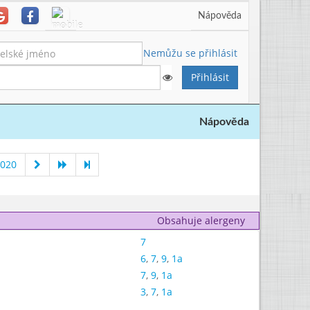
Nápověda
Nemůžu se přihlásit
Nápověda
2020
Obsahuje alergeny
7
6
,
7
,
9
,
1a
7
,
9
,
1a
3
,
7
,
1a