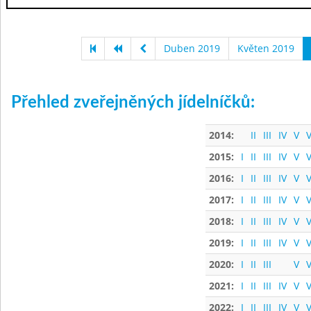
Duben 2019
Květen 2019
Přehled zveřejněných jídelníčků:
2014:
II
III
IV
V
V
2015:
I
II
III
IV
V
V
2016:
I
II
III
IV
V
V
2017:
I
II
III
IV
V
V
2018:
I
II
III
IV
V
V
2019:
I
II
III
IV
V
V
2020:
I
II
III
V
V
2021:
I
II
III
IV
V
V
2022:
I
II
III
IV
V
V