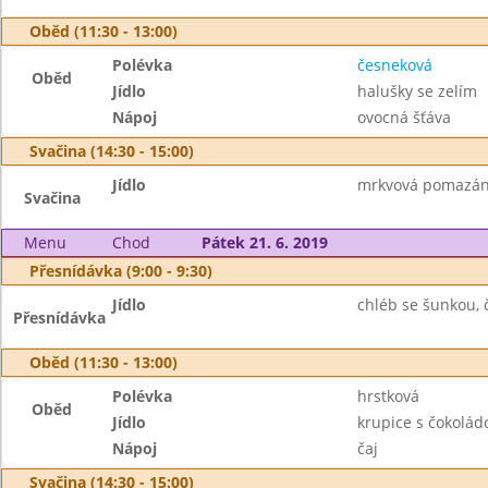
Oběd (11:30 - 13:00)
Polévka
česneková
Oběd
Jídlo
halušky se zelím
Nápoj
ovocná šťáva
Svačina (14:30 - 15:00)
Jídlo
mrkvová pomazánk
Svačina
Menu
Chod
Pátek 21. 6. 2019
Přesnídávka (9:00 - 9:30)
Jídlo
chléb se šunkou, č
Přesnídávka
Oběd (11:30 - 13:00)
Polévka
hrstková
Oběd
Jídlo
krupice s čokolád
Nápoj
čaj
Svačina (14:30 - 15:00)