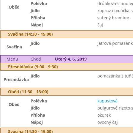
Polévka
drůbková s nudle
Oběd
Jídlo
koprová omáčka, 
Příloha
vařený brambor
Nápoj
čaj
Svačina (14:30 - 15:00)
Jídlo
játrová pomazánka
Svačina
Menu
Chod
Úterý 4. 6. 2019
Přesnídávka (9:00 - 9:30)
Jídlo
pomazánka z tuňák
Přesnídávka
Oběd (11:30 - 13:00)
Polévka
kapustová
Oběd
Jídlo
bulgurové rizoto
Příloha
okurek
Nápoj
ovocný čaj
Svačina (14:30 - 15:00)