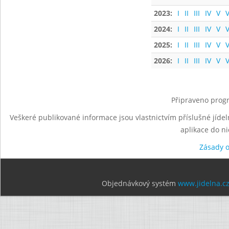
2023:
I
II
III
IV
V
V
2024:
I
II
III
IV
V
V
2025:
I
II
III
IV
V
V
2026:
I
II
III
IV
V
V
Připraveno progr
Veškeré publikované informace jsou vlastnictvím příslušné jídel
aplikace do n
Zásady 
Objednávkový systém
www.jidelna.c