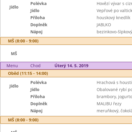
Polévka
Hovězí vývar s ci
Jídlo
Jídlo
Vepřové po valtic
Příloha
houskový knedlík
Doplněk
JABLKO
Nápoj
bezinkovo-šípkov
MŠ (8:00 - 9:00)
MŠ
Menu
Chod
Úterý 14. 5. 2019
Oběd (11:15 - 14:00)
Polévka
Hrachová s houst
Jídlo
Jídlo
Obalované rybí p
Příloha
brambory, jogurto
Doplněk
MALIBU řezy
Nápoj
meruňkový, čokol
MŠ (8:00 - 9:00)