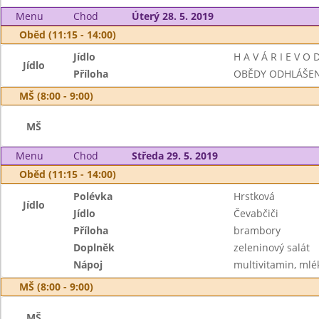
Menu
Chod
Úterý 28. 5. 2019
Oběd (11:15 - 14:00)
Jídlo
H A V Á R I E V O 
Jídlo
Příloha
OBĚDY ODHLÁŠE
MŠ (8:00 - 9:00)
MŠ
Menu
Chod
Středa 29. 5. 2019
Oběd (11:15 - 14:00)
Polévka
Hrstková
Jídlo
Jídlo
Čevabčiči
Příloha
brambory
Doplněk
zeleninový salát
Nápoj
multivitamin, mlé
MŠ (8:00 - 9:00)
MŠ