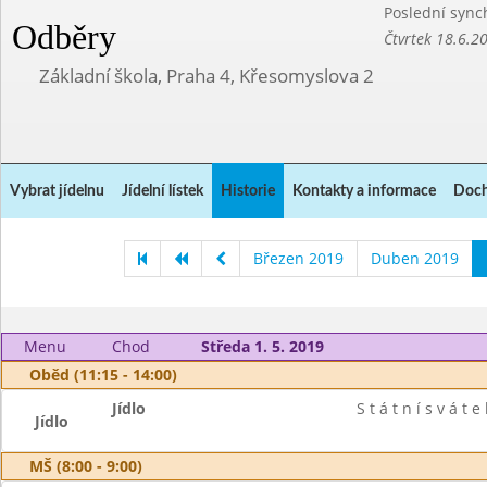
Poslední sync
Odběry
Čtvrtek 18.6.2
Základní škola, Praha 4, Křesomyslova 2
Vybrat jídelnu
Jídelní lístek
Historie
Kontakty a informace
Doch
Březen 2019
Duben 2019
Menu
Chod
Středa 1. 5. 2019
Oběd (11:15 - 14:00)
Jídlo
S t á t n í s v á t e 
Jídlo
MŠ (8:00 - 9:00)