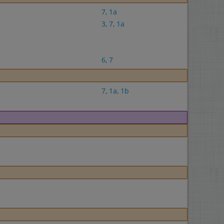
7
,
1a
3
,
7
,
1a
6
,
7
7
,
1a
,
1b