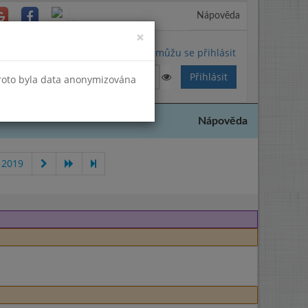
Nápověda
Close
×
Nemůžu se přihlásit
Proto byla data anonymizována
Nápověda
 2019