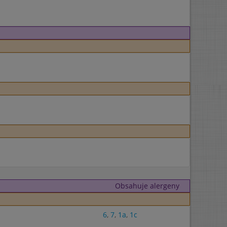
Obsahuje alergeny
6
,
7
,
1a
,
1c