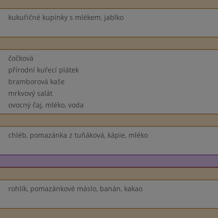
kukuřičné kupínky s mlékem, jablko
čočková
přírodní kuřecí plátek
bramborová kaše
mrkvový salát
ovocný čaj, mléko, voda
chléb, pomazánka z tuňáková, kápie, mléko
rohlík, pomazánkové máslo, banán, kakao