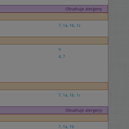
Obsahuje alergeny
7
,
1a
,
1b
,
1c
9
4
,
7
7
,
1a
,
1b
,
1c
Obsahuje alergeny
7
,
1a
,
1b