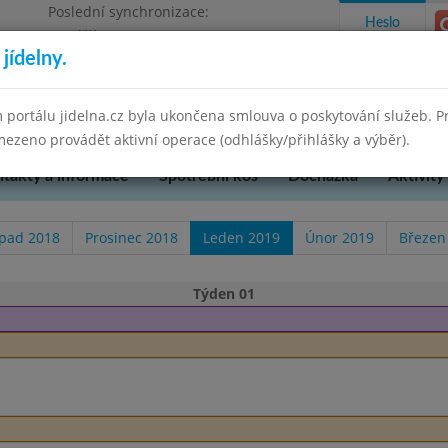
Poslední synchronizace:
Heslo
Pondělí 7.7.2025 9:58
jídelny.
u Přerova, okres Přerov, příspěvková
 portálu jidelna.cz byla ukončena smlouva o poskytování služeb. 
ezeno provádět aktivní operace (odhlášky/přihlášky a výběr).
takty a informace
Spotřební koš
Docházka
Aktivity
opad 2018
Prosinec 2018
Leden 2019
Únor 2019
Březen
Týden 01