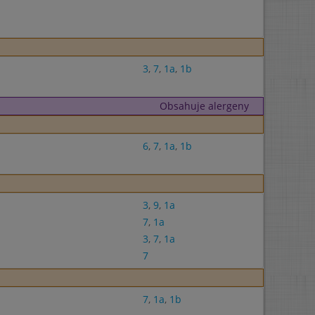
3
,
7
,
1a
,
1b
Obsahuje alergeny
6
,
7
,
1a
,
1b
3
,
9
,
1a
7
,
1a
3
,
7
,
1a
7
7
,
1a
,
1b