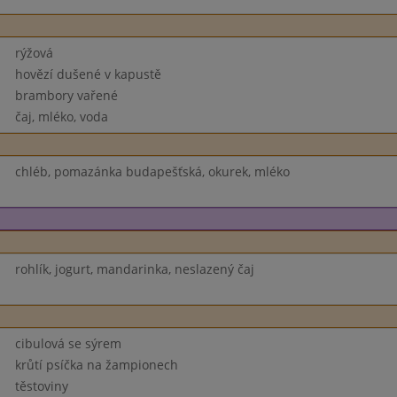
rýžová
hovězí dušené v kapustě
brambory vařené
čaj, mléko, voda
chléb, pomazánka budapešťská, okurek, mléko
rohlík, jogurt, mandarinka, neslazený čaj
cibulová se sýrem
krůtí psíčka na žampionech
těstoviny