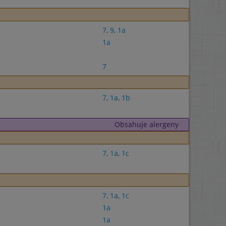
7
,
9
,
1a
1a
7
7
,
1a
,
1b
Obsahuje alergeny
7
,
1a
,
1c
7
,
1a
,
1c
1a
1a