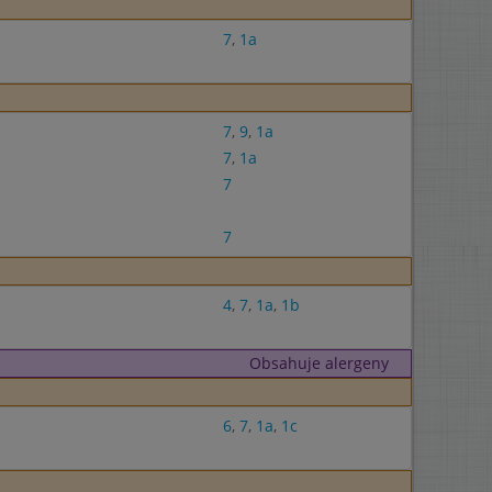
7
,
1a
7
,
9
,
1a
7
,
1a
7
7
4
,
7
,
1a
,
1b
Obsahuje alergeny
6
,
7
,
1a
,
1c