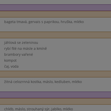
bageta tmavá, gervais s paprikou, hruška, mléko
jáhlová se zeleninou
rybí filé na másle a kmíně
brambory vařené
kompot
čaj, voda
žitná celozrnná kostka, máslo, kedluben, mléko
chléb, máslo, strouhaný sýr, jablko, mléko