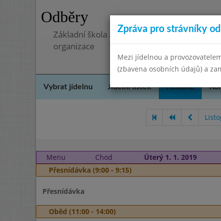
Odběry
Zpráva pro strávníky od 
Základní škola a mateřská škola, Pavlovice 
organizace
Mezi jídelnou a provozovatelem
(zbavena osobních údajů) a zam
Vybrat jídelnu
Jídelní lístek
Historie
Kon
List
Menu
Chod
Úterý 1. 1. 2019
Přesnídávka (9:00 - 9:15)
Přesnídávka
Oběd (11:00 - 14:00)