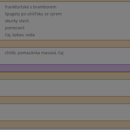
frankfurtská s bramborem
špagety po uhlířsku se sýrem
okurky steril.
pomeranč
čaj, kakao, voda
chléb, pomazánka masová, čaj