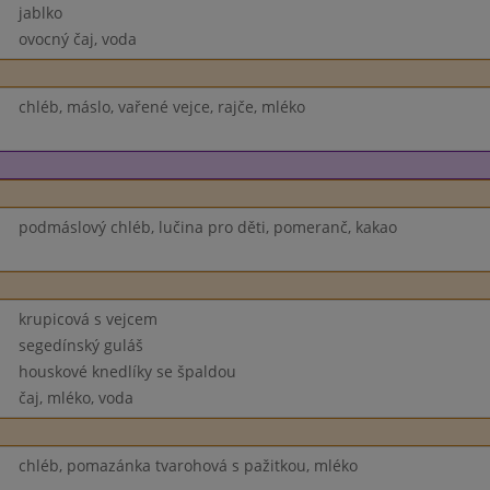
jablko
ovocný čaj, voda
chléb, máslo, vařené vejce, rajče, mléko
podmáslový chléb, lučina pro děti, pomeranč, kakao
krupicová s vejcem
segedínský guláš
houskové knedlíky se špaldou
čaj, mléko, voda
chléb, pomazánka tvarohová s pažitkou, mléko