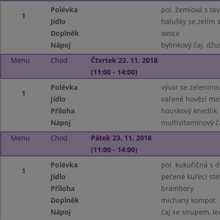
Polévka
pol. žemlová s t
1
Jídlo
halušky se zelím 
Doplněk
ovoce
Nápoj
bylinkový čaj, džu
Menu
Chod
Čtvrtek 22. 11. 2018
(11:00 - 14:00)
Polévka
vývar se zelenin
1
Jídlo
vařené hovězí ma
Příloha
houskový knedlík
Nápoj
multivitamínový č
Menu
Chod
Pátek 23. 11. 2018
(11:00 - 14:00)
Polévka
pol. kukuřičná s 
1
Jídlo
pečené kuřecí st
Příloha
brambory
Doplněk
míchaný kompot
Nápoj
čaj se sirupem, le