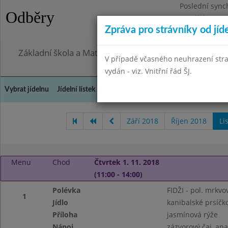
Poslední sync
Odběry
Pondělí 27.7.2
Zpráva pro strávníky od jíd
Omezení obje
Základní škola a Mateřská škola, Praha 4, Ohradní 49
V případě včasného neuhrazení str
vydán - viz. Vnitřní řád ŠJ.
Vybrat jídelnu
Jídelní lístek
Historie
Kontakty a informace
Doch
Září 2018
Říjen 2018
Li
Menu
Chod
Čtvrtek 1. 11. 2018
(11:00 - 14:00)
Polévka
FIDŽI - pol. mrkv
1
Jídlo
kanibalské prsíčk
Příloha
jasmínová rýže
Nápoj
zázvorový čaj, an