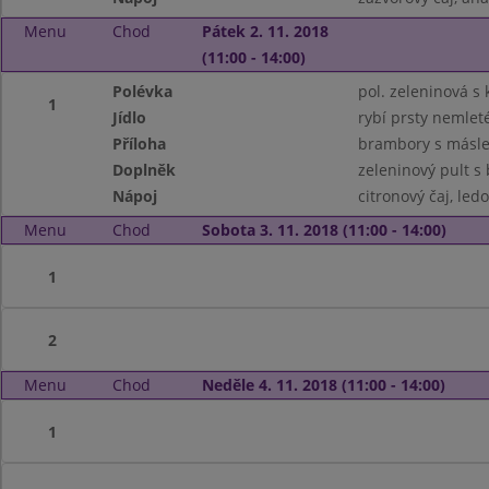
Menu
Chod
Pátek 2. 11. 2018
(11:00 - 14:00)
Polévka
pol. zeleninová s
1
Jídlo
rybí prsty nemlet
Příloha
brambory s másl
Doplněk
zeleninový pult 
Nápoj
citronový čaj, ledo
Menu
Chod
Sobota 3. 11. 2018 (11:00 - 14:00)
1
2
Menu
Chod
Neděle 4. 11. 2018 (11:00 - 14:00)
1