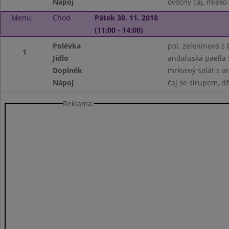
Nápoj
ovocný čaj, mléko
Menu
Chod
Pátek 30. 11. 2018
(11:00 - 14:00)
Polévka
pol. zeleninová 
1
Jídlo
andaluská paella
Doplněk
mrkvový salát s a
Nápoj
čaj se sirupem, d
Reklama: