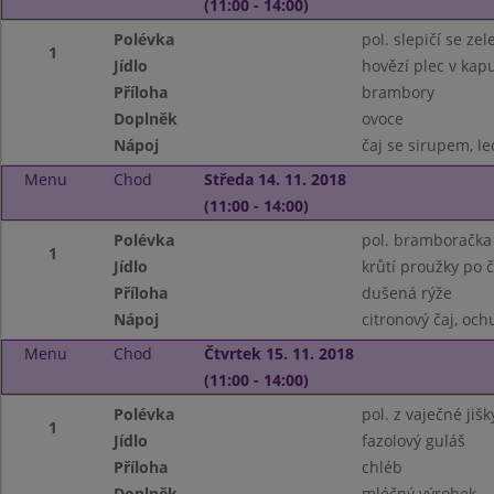
(11:00 - 14:00)
Polévka
pol. slepičí se ze
1
Jídlo
hovězí plec v kap
Příloha
brambory
Doplněk
ovoce
Nápoj
čaj se sirupem, le
Menu
Chod
Středa 14. 11. 2018
(11:00 - 14:00)
Polévka
pol. bramboračka
1
Jídlo
krůtí proužky po 
Příloha
dušená rýže
Nápoj
citronový čaj, oc
Menu
Chod
Čtvrtek 15. 11. 2018
(11:00 - 14:00)
Polévka
pol. z vaječné jiš
1
Jídlo
fazolový guláš
Příloha
chléb
Doplněk
mléčný výrobek