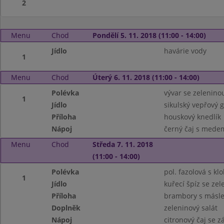
2
Menu
Chod
Pondělí 5. 11. 2018 (11:00 - 14:00)
Jídlo
havárie vody
1
Menu
Chod
Úterý 6. 11. 2018 (11:00 - 14:00)
Polévka
vývar se zelenin
1
Jídlo
sikulský vepřový g
Příloha
houskový knedlík
Nápoj
černý čaj s mede
Menu
Chod
Středa 7. 11. 2018
(11:00 - 14:00)
Polévka
pol. fazolová s kl
1
Jídlo
kuřecí špíz se ze
Příloha
brambory s másl
Doplněk
zeleninový salát
Nápoj
citronový čaj se z