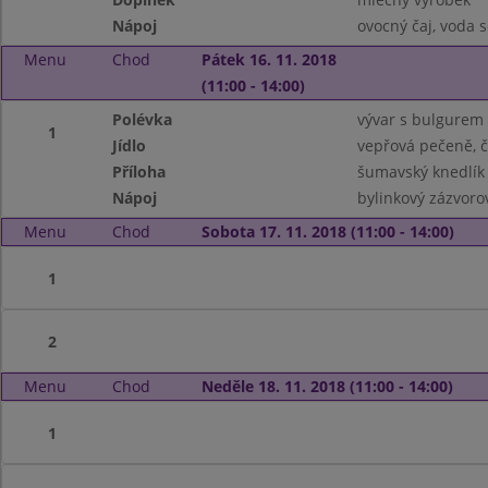
Nápoj
ovocný čaj, voda 
Menu
Chod
Pátek 16. 11. 2018
(11:00 - 14:00)
Polévka
vývar s bulgurem 
1
Jídlo
vepřová pečeně, č
Příloha
šumavský knedlík
Nápoj
bylinkový zázvorov
Menu
Chod
Sobota 17. 11. 2018 (11:00 - 14:00)
1
2
Menu
Chod
Neděle 18. 11. 2018 (11:00 - 14:00)
1