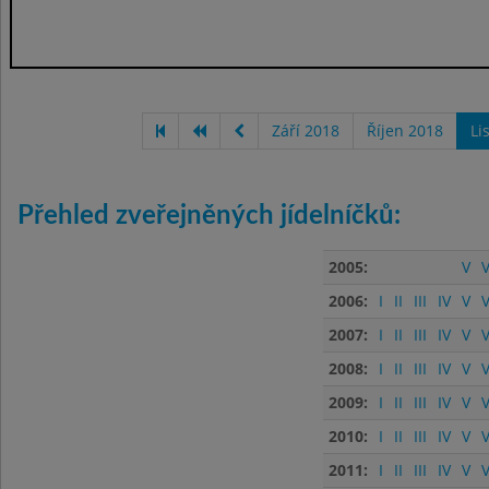
Září 2018
Říjen 2018
Li
Přehled zveřejněných jídelníčků:
2005:
V
V
2006:
I
II
III
IV
V
V
2007:
I
II
III
IV
V
V
2008:
I
II
III
IV
V
V
2009:
I
II
III
IV
V
V
2010:
I
II
III
IV
V
V
2011:
I
II
III
IV
V
V