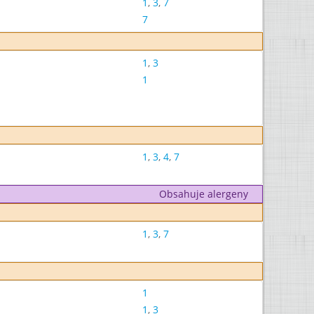
1
,
3
,
7
7
1
,
3
1
1
,
3
,
4
,
7
Obsahuje alergeny
1
,
3
,
7
1
1
,
3