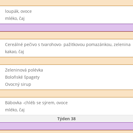
loupák, ovoce
mléko, čaj
Cereálné pečivo s tvarohovo- pažitkovou pomazánkou, zelenina
kakao, čaj
Zeleninová polévka
Boloňské špagety
Ovocný sirup
Bábovka -chléb se sýrem, ovoce
mléko, čaj
Týden 38