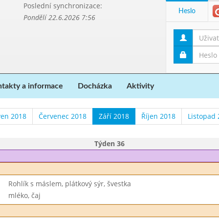
Poslední synchronizace:
Heslo
Pondělí 22.6.2026 7:56
takty a informace
Docházka
Aktivity
ven 2018
Červenec 2018
Září 2018
Říjen 2018
Listopad
Týden 36
Rohlík s máslem, plátkový sýr, švestka
mléko, čaj