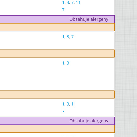
1
,
3
,
7
,
11
7
Obsahuje alergeny
1
,
3
,
7
1
,
3
1
,
3
,
11
7
Obsahuje alergeny