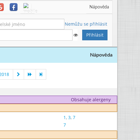
Nápověda
Nemůžu se přihlásit
Nápověda
 2018
Obsahuje alergeny
1
,
3
,
7
7