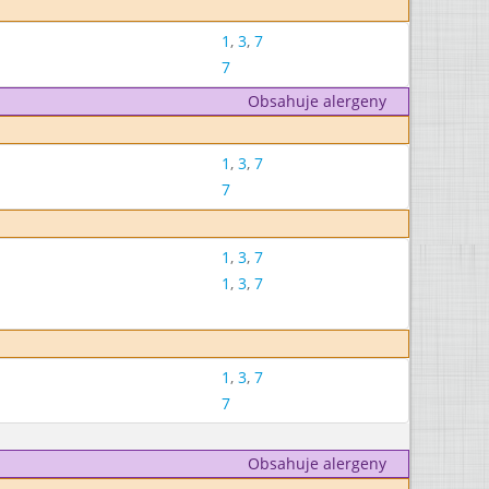
1
,
3
,
7
7
Obsahuje alergeny
1
,
3
,
7
7
1
,
3
,
7
1
,
3
,
7
1
,
3
,
7
7
Obsahuje alergeny