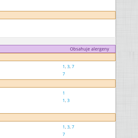
Obsahuje alergeny
1
,
3
,
7
7
1
1
,
3
1
,
3
,
7
7