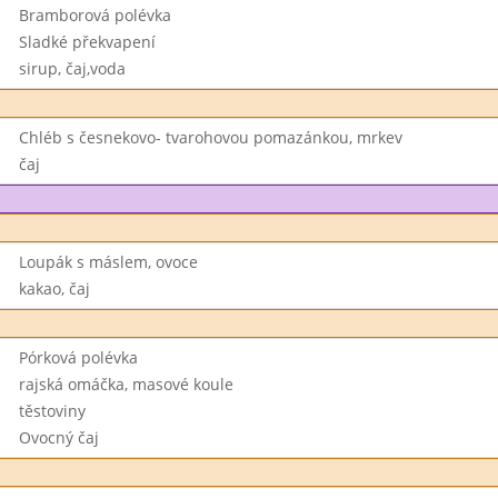
Bramborová polévka
Sladké překvapení
sirup, čaj,voda
Chléb s česnekovo- tvarohovou pomazánkou, mrkev
čaj
Loupák s máslem, ovoce
kakao, čaj
Pórková polévka
rajská omáčka, masové koule
těstoviny
Ovocný čaj