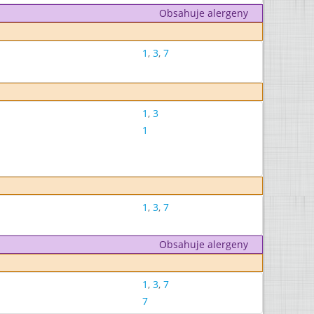
Obsahuje alergeny
1
,
3
,
7
1
,
3
1
1
,
3
,
7
Obsahuje alergeny
1
,
3
,
7
7