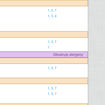
1
,
3
,
7
1
,
3
,
4
1
,
3
,
7
7
Obsahuje alergeny
1
,
3
,
7
1
,
3
,
7
1
,
3
,
7