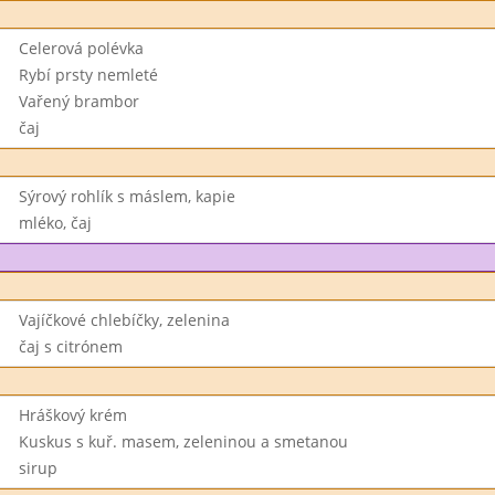
Celerová polévka
Rybí prsty nemleté
Vařený brambor
čaj
Sýrový rohlík s máslem, kapie
mléko, čaj
Vajíčkové chlebíčky, zelenina
čaj s citrónem
Hráškový krém
Kuskus s kuř. masem, zeleninou a smetanou
sirup