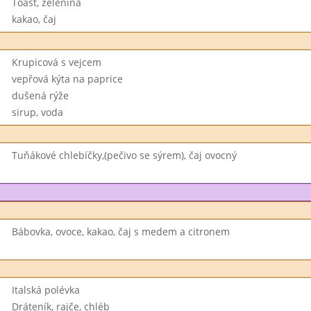
Toast, zelenina
kakao, čaj
Krupicová s vejcem
vepřová kýta na paprice
dušená rýže
sirup, voda
Tuňákové chlebíčky,(pečivo se sýrem), čaj ovocný
Bábovka, ovoce, kakao, čaj s medem a citronem
Italská polévka
Dráteník, rajče, chléb