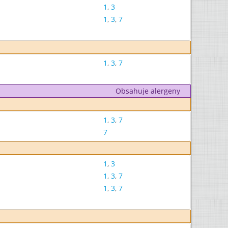
1
,
3
1
,
3
,
7
1
,
3
,
7
Obsahuje alergeny
1
,
3
,
7
7
1
,
3
1
,
3
,
7
1
,
3
,
7