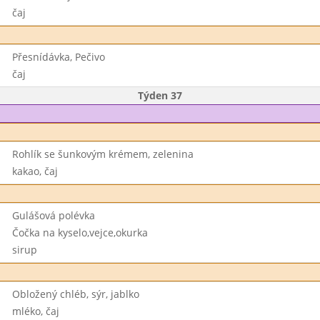
čaj
Přesnídávka, Pečivo
čaj
Týden 37
Rohlík se šunkovým krémem, zelenina
kakao, čaj
Gulášová polévka
Čočka na kyselo,vejce,okurka
sirup
Obložený chléb, sýr, jablko
mléko, čaj