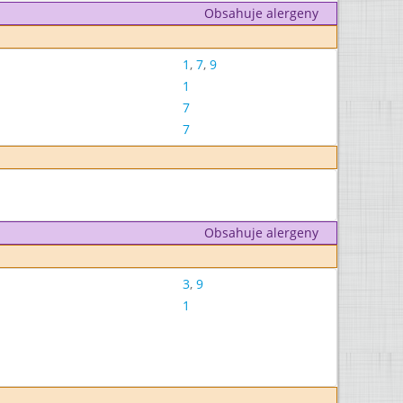
Obsahuje alergeny
1
,
7
,
9
1
7
7
Obsahuje alergeny
3
,
9
1