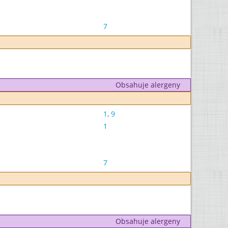
7
Obsahuje alergeny
1
,
9
1
7
Obsahuje alergeny