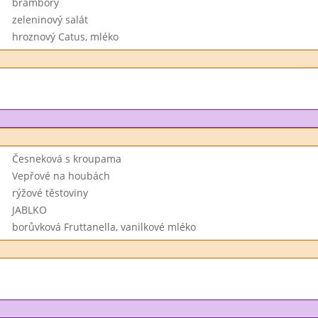
brambory
zeleninový salát
hroznový Catus, mléko
Česneková s kroupama
Vepřové na houbách
rýžové těstoviny
JABLKO
borůvková Fruttanella, vanilkové mléko