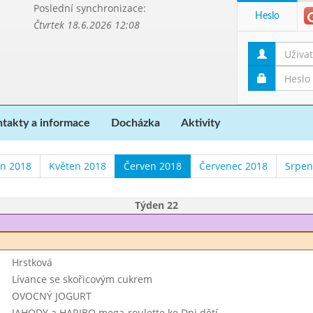
Poslední synchronizace:
Heslo
Čtvrtek 18.6.2026 12:08
takty a informace
Docházka
Aktivity
n 2018
Květen 2018
Červen 2018
Červenec 2018
Srpen
Týden 22
Hrstková
Lívance se skořicovým cukrem
OVOCNÝ JOGURT
JAHODY a HARIBO mega-roulette ke Dni dětí