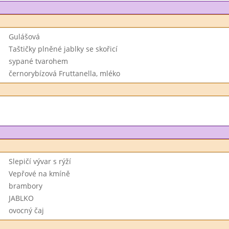
Gulášová
Taštičky plněné jablky se skořicí
sypané tvarohem
černorybízová Fruttanella, mléko
Slepičí vývar s rýží
Vepřové na kmíně
brambory
JABLKO
ovocný čaj