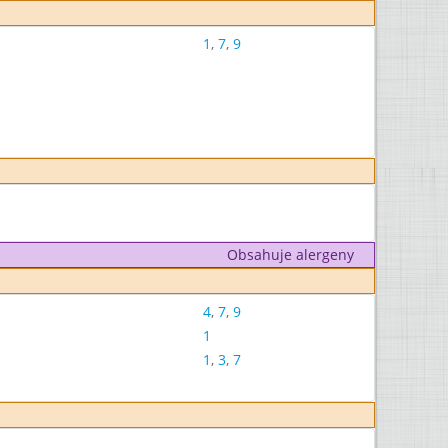
1
,
7
,
9
Obsahuje alergeny
4
,
7
,
9
1
1
,
3
,
7