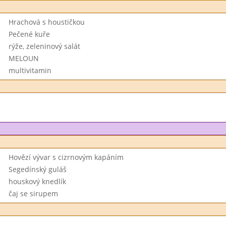
Hrachová s houstičkou
Pečené kuře
rýže, zeleninový salát
MELOUN
multivitamin
Hovězí vývar s cizrnovým kapáním
Segedínský guláš
houskový knedlík
čaj se sirupem