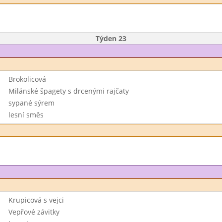
Týden 23
Brokolicová
Milánské špagety s drcenými rajčaty
sypané sýrem
lesní směs
Krupicová s vejci
Vepřové závitky