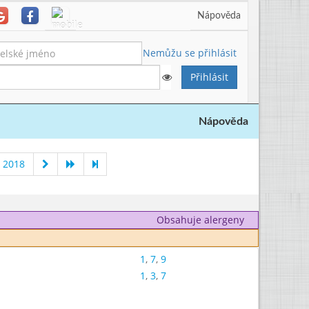
Nápověda
Nemůžu se přihlásit
Nápověda
 2018
Obsahuje alergeny
1
,
7
,
9
1
,
3
,
7