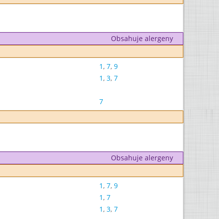
Obsahuje alergeny
1
,
7
,
9
1
,
3
,
7
7
Obsahuje alergeny
1
,
7
,
9
1
,
7
1
,
3
,
7