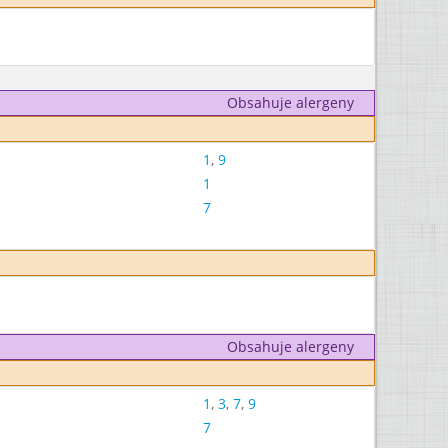
Obsahuje alergeny
1
,
9
1
7
Obsahuje alergeny
1
,
3
,
7
,
9
7