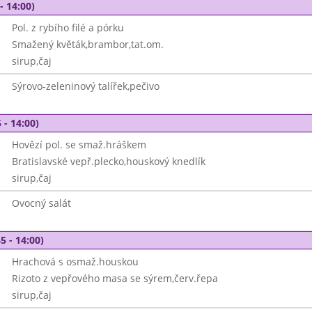
- 14:00)
Pol. z rybího filé a pórku
Smažený květák,brambor,tat.om.
sirup,čaj
Sýrovo-zeleninový talířek,pečivo
 - 14:00)
Hovězí pol. se smaž.hráškem
Bratislavské vepř.plecko,houskový knedlík
sirup,čaj
Ovocný salát
5 - 14:00)
Hrachová s osmaž.houskou
Rizoto z vepřového masa se sýrem,červ.řepa
sirup,čaj