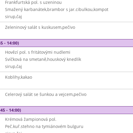
Frankfurtská pol. s uzeninou
Smažený karbanátek,brambor s jar.cibulkou,kompot
sirup,čaj
Zeleninový salát s kuskusem,pečivo
5 - 14:00)
Hovězí pol. s fritátovými nudlemi
Svíčková na smetaně,houskový knedlík
sirup,čaj
Koblihy,kakao
Celerový salát se šunkou a vejcem,pečivo
45 - 14:00)
Krémová žampionová pol.
Peč.kuř.stehno na tymiánovém bulguru