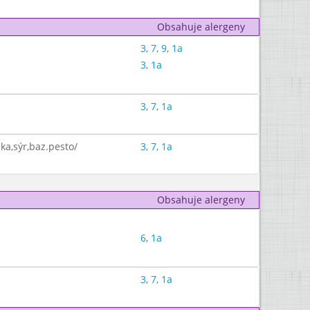
Obsahuje alergeny
3
,
7
,
9
,
1a
3
,
1a
3
,
7
,
1a
ka,sýr,baz.pesto/
3
,
7
,
1a
Obsahuje alergeny
6
,
1a
3
,
7
,
1a