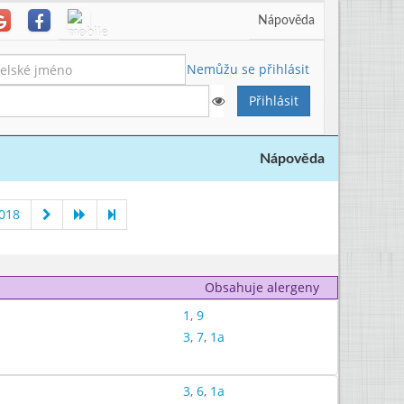
Nápověda
Nemůžu se přihlásit
Nápověda
018
Obsahuje alergeny
1
,
9
3
,
7
,
1a
3
,
6
,
1a