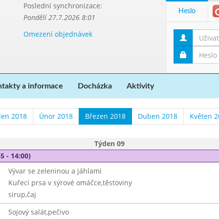
Poslední synchronizace:
Heslo
Pondělí 27.7.2026 8:01
Omezení objednávek
takty a informace
Docházka
Aktivity
den 2018
Únor 2018
Březen 2018
Duben 2018
Květen 2
Týden 09
5 - 14:00)
Vývar se zeleninou a jáhlami
Kuřecí prsa v sýrové omáčce,těstoviny
sirup,čaj
Sojový salát,pečivo