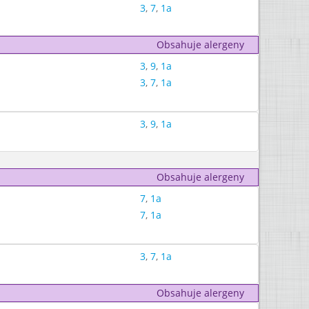
3
,
7
,
1a
Obsahuje alergeny
3
,
9
,
1a
3
,
7
,
1a
3
,
9
,
1a
Obsahuje alergeny
7
,
1a
7
,
1a
3
,
7
,
1a
Obsahuje alergeny