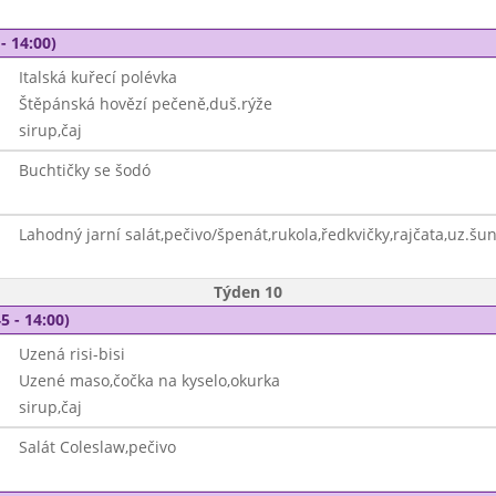
- 14:00)
Italská kuřecí polévka
Štěpánská hovězí pečeně,duš.rýže
sirup,čaj
Buchtičky se šodó
Lahodný jarní salát,pečivo/špenát,rukola,ředkvičky,rajčata,uz.šun
Týden 10
5 - 14:00)
Uzená risi-bisi
Uzené maso,čočka na kyselo,okurka
sirup,čaj
Salát Coleslaw,pečivo