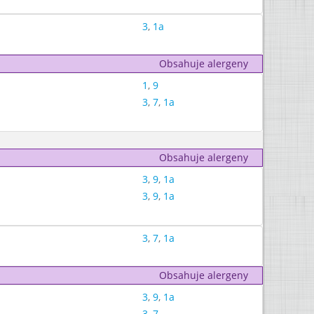
3
,
1a
Obsahuje alergeny
1
,
9
3
,
7
,
1a
Obsahuje alergeny
3
,
9
,
1a
3
,
9
,
1a
3
,
7
,
1a
Obsahuje alergeny
3
,
9
,
1a
3
,
7