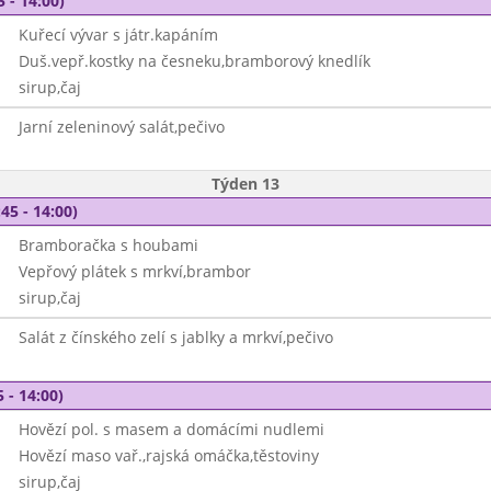
5 - 14:00)
Kuřecí vývar s játr.kapáním
Duš.vepř.kostky na česneku,bramborový knedlík
sirup,čaj
Jarní zeleninový salát,pečivo
Týden 13
45 - 14:00)
Bramboračka s houbami
Vepřový plátek s mrkví,brambor
sirup,čaj
Salát z čínského zelí s jablky a mrkví,pečivo
 - 14:00)
Hovězí pol. s masem a domácími nudlemi
Hovězí maso vař.,rajská omáčka,těstoviny
sirup,čaj