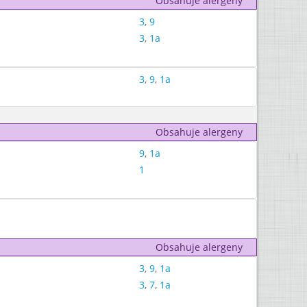
Obsahuje alergeny
3
,
9
3
,
1a
3
,
9
,
1a
Obsahuje alergeny
9
,
1a
1
Obsahuje alergeny
3
,
9
,
1a
3
,
7
,
1a