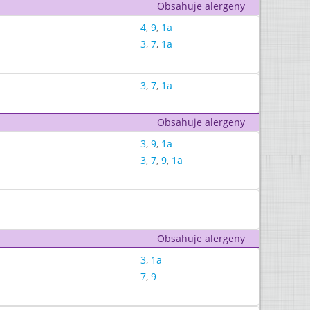
Obsahuje alergeny
4
,
9
,
1a
3
,
7
,
1a
3
,
7
,
1a
Obsahuje alergeny
3
,
9
,
1a
3
,
7
,
9
,
1a
Obsahuje alergeny
3
,
1a
7
,
9