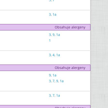
3
,
1a
Obsahuje alergeny
3
,
9
,
1a
1
3
,
4
,
1a
Obsahuje alergeny
9
,
1a
3
,
7
,
9
,
1a
3
,
7
,
1a