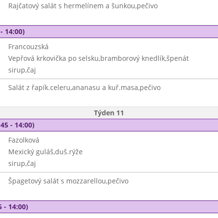
Rajčatový salát s hermelínem a šunkou,pečivo
- 14:00)
Francouzská
Vepřová krkovička po selsku,bramborový knedlík,špenát
sirup,čaj
Salát z řapík.celeru,ananasu a kuř.masa,pečivo
Týden 11
45 - 14:00)
Fazolková
Mexický guláš,duš.rýže
sirup,čaj
Špagetový salát s mozzarellou,pečivo
 - 14:00)