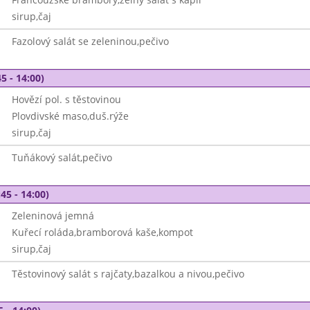
sirup,čaj
Fazolový salát se zeleninou,pečivo
5 - 14:00)
Hovězí pol. s těstovinou
Plovdivské maso,duš.rýže
sirup,čaj
Tuňákový salát,pečivo
45 - 14:00)
Zeleninová jemná
Kuřecí roláda,bramborová kaše,kompot
sirup,čaj
Těstovinový salát s rajčaty,bazalkou a nivou,pečivo