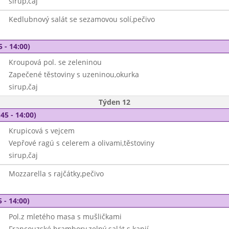
sirup,čaj
Kedlubnový salát se sezamovou solí,pečivo
5 - 14:00)
Kroupová pol. se zeleninou
Zapečené těstoviny s uzeninou,okurka
sirup,čaj
Týden 12
45 - 14:00)
Krupicová s vejcem
Vepřové ragú s celerem a olivami,těstoviny
sirup,čaj
Mozzarella s rajčátky,pečivo
 - 14:00)
Pol.z mletého masa s mušličkami
Francouzské brambory,zelný salát s kapií