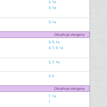
3
,
1a
3
,
1a
3
,
1a
Obsahuje alergeny
3
,
9
,
1a
3
,
7
,
9
,
1a
3
,
7
,
1a
3
,
9
Obsahuje alergeny
7
,
1a
1