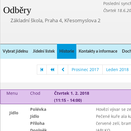
Poslední sync
Odběry
Čtvrtek 18.6.2
Základní škola, Praha 4, Křesomyslova 2
Vybrat jídelnu
Jídelní lístek
Historie
Kontakty a informace
Doch
Prosinec 2017
Leden 2018
Menu
Chod
Čtvrtek 1. 2. 2018
(11:15 - 14:00)
Polévka
Hovězí vývar se z
Jídlo
Jídlo
Pečené kuře ala 
Příloha
červené zelí, bra
Doplněk
JABLKO