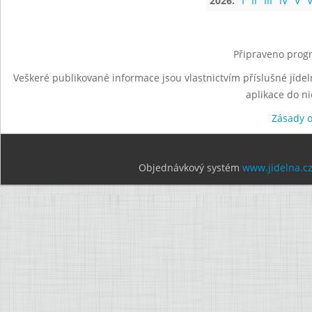
2026:
I
II
III
IV
V
V
Připraveno progr
Veškeré publikované informace jsou vlastnictvím příslušné jídel
aplikace do n
Zásady 
Objednávkový systém
www.jidelna.c