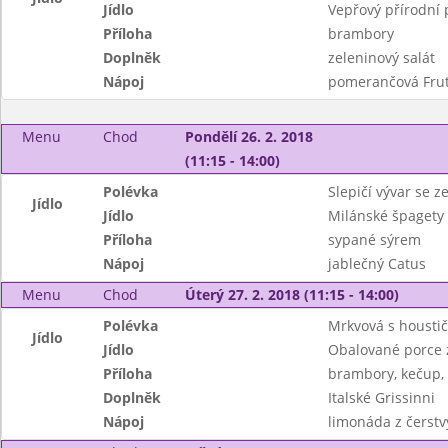
Jídlo
Vepřový přírodní 
Příloha
brambory
Doplněk
zeleninový salát
Nápoj
pomerančová Frut
Menu
Chod
Pondělí 26. 2. 2018
(11:15 - 14:00)
Polévka
Slepičí vývar se z
Jídlo
Jídlo
Milánské špagety 
Příloha
sypané sýrem
Nápoj
jablečný Catus
Menu
Chod
Úterý 27. 2. 2018 (11:15 - 14:00)
Polévka
Mrkvová s housti
Jídlo
Jídlo
Obalované porce z
Příloha
brambory, kečup, 
Doplněk
Italské Grissinni
Nápoj
limonáda z čerstv