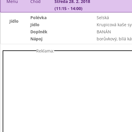
Menu
Chod
Středa 28. 2. 2018
(11:15 - 14:00)
Polévka
Selská
Jídlo
Jídlo
Krupicová kaše s
Doplněk
BANÁN
Nápoj
borůvkový, bílá ká
Reklama: