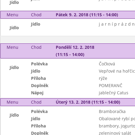
Jídlo
Menu
Chod
Pátek 9. 2. 2018 (11:15 - 14:00)
Jídlo
j a r n í p r á z d n
Jídlo
Menu
Chod
Pondělí 12. 2. 2018
(11:15 - 14:00)
Polévka
Čočková
Jídlo
Jídlo
Vepřové na hořčic
Příloha
rýže
Doplněk
POMERANČ
Nápoj
jablečný Catus
Menu
Chod
Úterý 13. 2. 2018 (11:15 - 14:00)
Polévka
Bramboračka
Jídlo
Jídlo
Obalované rybí p
Příloha
brambory, jogurto
Doplněk
zeleninový salát