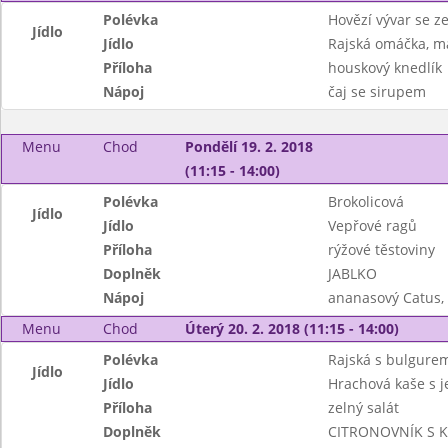
Polévka
Hovězí vývar se z
Jídlo
Jídlo
Rajská omáčka, m
Příloha
houskový knedlík
Nápoj
čaj se sirupem
Menu
Chod
Pondělí 19. 2. 2018
(11:15 - 14:00)
Polévka
Brokolicová
Jídlo
Jídlo
Vepřové ragů
Příloha
rýžové těstoviny
Doplněk
JABLKO
Nápoj
ananasový Catus,
Menu
Chod
Úterý 20. 2. 2018 (11:15 - 14:00)
Polévka
Rajská s bulgure
Jídlo
Jídlo
Hrachová kaše s 
Příloha
zelný salát
Doplněk
CITRONOVNÍK S 