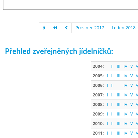
Prosinec 2017
Leden 2018
Přehled zveřejněných jídelníčků:
2004:
II
III
IV
V
V
2005:
I
II
III
IV
V
V
2006:
I
II
IV
V
V
2007:
I
II
III
IV
V
V
2008:
I
II
III
IV
V
V
2009:
I
II
III
IV
V
V
2010:
I
II
III
IV
V
V
2011:
I
II
III
IV
V
V