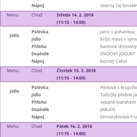
Nápoj
ovocný čaj brosk
Menu
Chod
Středa 14. 2. 2018
(11:15 - 14:00)
Polévka
Jarní s pohankou
Jídlo
Jídlo
Krůtí maso v sýr
Příloha
barevné těstoviny
Doplněk
OVOCNÝ JOGURT
Nápoj
bezový Catus
Menu
Chod
Čtvrtek 15. 2. 2018
(11:15 - 14:00)
Polévka
Pórková s krupičk
Jídlo
Jídlo
Taštičky plněné j
Příloha
sypané tvarohem
Doplněk
JABLKO
Nápoj
černorybízová Frut
Menu
Chod
Pátek 16. 2. 2018
(11:15 - 14:00)