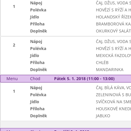
Nápoj
ČAJ, DŽUS, VODA
1
Polévka
HOVĚZÍ S RÝŽÍ A
Jídlo
HOLANDSKÝ ŘÍZE
Příloha
BRAMBOROVÁ KA
Doplněk
OKURKOVÝ SALÁT
Nápoj
ČAJ, DŽUS, VODA
2
Polévka
HOVĚZÍ S RÝŽÍ A
Jídlo
MEXICKÁ FAZOLO
Příloha
CHLÉB
Doplněk
MANDARINKA
Menu
Chod
Pátek 5. 1. 2018 (11:00 - 13:00)
Nápoj
ČAJ, BÍLÁ KÁVA, 
1
Polévka
ZELENINOVÁ S B
Jídlo
SVÍČKOVÁ NA SM
Příloha
HOUSKOVÉ KNEDL
Doplněk
JABLKO