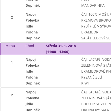
Doplněk
MANDARINKA
Nápoj
ČAJ, 100% MOŠT,
2
Polévka
KRÉMOVÁ BROKO
Jídlo
RYBÍ FILÉ V SÝRO
Příloha
BRAMBOR
Doplněk
SALÁT LEDOVÝ SE
Menu
Chod
Středa 31. 1. 2018
(11:00 - 13:00)
Nápoj
ČAJ, LACAFÉ, VO
1
Polévka
ZELENINOVÁ S JÁ
Jídlo
BRAMBOROVÉ KN
Příloha
KYSANÉ ZELÍ
Doplněk
KIWI
Nápoj
ČAJ, LACAFÉ, VO
2
Polévka
ZELENINOVÁ S JÁ
Jídlo
BULGUR SE ZELEN
Doplněk
OKURKOVÝ SALÁT