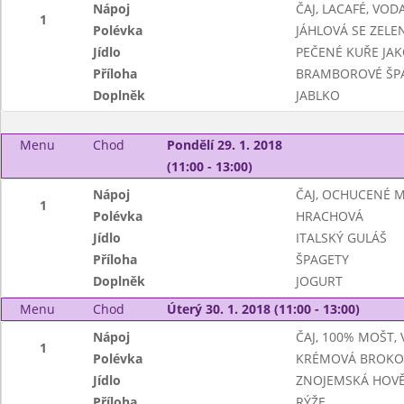
Nápoj
ČAJ, LACAFÉ, VO
1
Polévka
JÁHLOVÁ SE ZELE
Jídlo
PEČENÉ KUŘE JAK
Příloha
BRAMBOROVÉ ŠPA
Doplněk
JABLKO
Menu
Chod
Pondělí 29. 1. 2018
(11:00 - 13:00)
Nápoj
ČAJ, OCHUCENÉ 
1
Polévka
HRACHOVÁ
Jídlo
ITALSKÝ GULÁŠ
Příloha
ŠPAGETY
Doplněk
JOGURT
Menu
Chod
Úterý 30. 1. 2018 (11:00 - 13:00)
Nápoj
ČAJ, 100% MOŠT,
1
Polévka
KRÉMOVÁ BROKO
Jídlo
ZNOJEMSKÁ HOVĚ
Příloha
RÝŽE