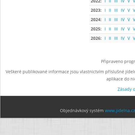
2022:
I
II
III
IV
V
V
2023:
I
II
III
IV
V
V
2024:
I
II
III
IV
V
V
2025:
I
II
III
IV
V
V
2026:
I
II
III
IV
V
V
Připraveno progr
Veškeré publikované informace jsou vlastnictvím příslušné jídel
aplikace do n
Zásady 
Objednávkový systém
www.jidelna.c