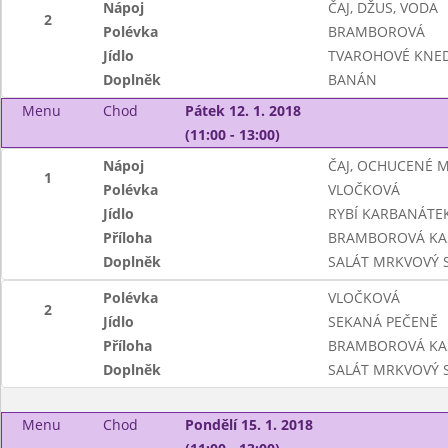
Nápoj
ČAJ, DŽUS, VODA
2
Polévka
BRAMBOROVÁ
Jídlo
TVAROHOVÉ KNED
Doplněk
BANÁN
Menu
Chod
Pátek 12. 1. 2018
(11:00 - 13:00)
Nápoj
ČAJ, OCHUCENÉ 
1
Polévka
VLOČKOVÁ
Jídlo
RYBÍ KARBANÁTE
Příloha
BRAMBOROVÁ KA
Doplněk
SALÁT MRKVOVÝ S
Polévka
VLOČKOVÁ
2
Jídlo
SEKANÁ PEČENĚ
Příloha
BRAMBOROVÁ KA
Doplněk
SALÁT MRKVOVÝ S
Menu
Chod
Pondělí 15. 1. 2018