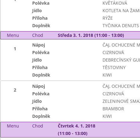
Polévka
KVĚTÁKOVÁ
Jídlo
KOTLETA NA ŽAM
Příloha
RÝŽE
Doplněk
TYČINKA DENUTS
Menu
Chod
Středa 3. 1. 2018 (11:00 - 13:00)
Nápoj
ČAJ, OCHUCENÉ 
1
Polévka
CIZRNOVÁ
Jídlo
DEBRECÍNSKÝ GU
Příloha
TĚSTOVINY
Doplněk
KIWI
Nápoj
ČAJ, OCHUCENÉ 
2
Polévka
CIZRNOVÁ
Jídlo
ZELENINOVÉ SMA
Příloha
BRAMBOR
Doplněk
KIWI
Menu
Chod
Čtvrtek 4. 1. 2018
(11:00 - 13:00)