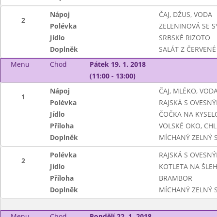
Nápoj
ČAJ, DŽUS, VODA
2
Polévka
ZELENINOVÁ SE 
Jídlo
SRBSKÉ RIZOTO
Doplněk
SALÁT Z ČERVENÉ
Menu
Chod
Pátek 19. 1. 2018
(11:00 - 13:00)
Nápoj
ČAJ, MLÉKO, VOD
1
Polévka
RAJSKÁ S OVESN
Jídlo
ČOČKA NA KYSEL
Příloha
VOLSKÉ OKO, CHL
Doplněk
MÍCHANÝ ZELNÝ 
Polévka
RAJSKÁ S OVESN
2
Jídlo
KOTLETA NA ŠLE
Příloha
BRAMBOR
Doplněk
MÍCHANÝ ZELNÝ 
Menu
Chod
Pondělí 22. 1. 2018