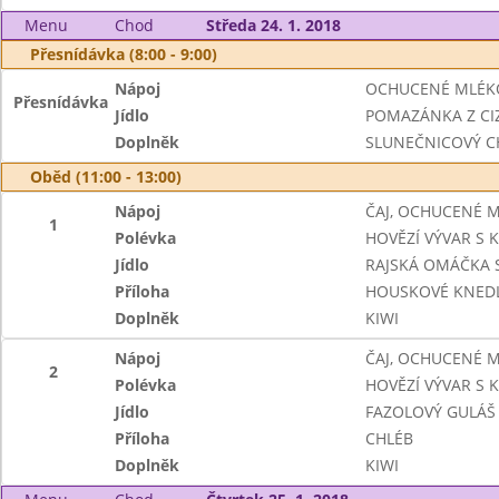
Menu
Chod
Středa 24. 1. 2018
Přesnídávka (8:00 - 9:00)
Nápoj
OCHUCENÉ MLÉK
Přesnídávka
Jídlo
POMAZÁNKA Z CI
Doplněk
SLUNEČNICOVÝ C
Oběd (11:00 - 13:00)
Nápoj
ČAJ, OCHUCENÉ 
1
Polévka
HOVĚZÍ VÝVAR S 
Jídlo
RAJSKÁ OMÁČKA 
Příloha
HOUSKOVÉ KNEDL
Doplněk
KIWI
Nápoj
ČAJ, OCHUCENÉ 
2
Polévka
HOVĚZÍ VÝVAR S 
Jídlo
FAZOLOVÝ GULÁŠ
Příloha
CHLÉB
Doplněk
KIWI