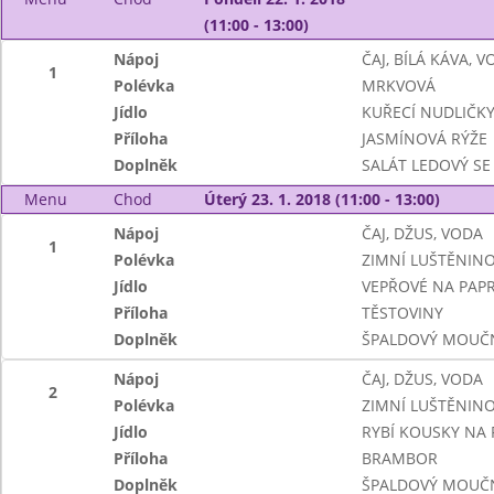
(11:00 - 13:00)
Nápoj
ČAJ, BÍLÁ KÁVA, 
1
Polévka
MRKVOVÁ
Jídlo
KUŘECÍ NUDLIČKY
Příloha
JASMÍNOVÁ RÝŽE
Doplněk
SALÁT LEDOVÝ SE
Menu
Chod
Úterý 23. 1. 2018 (11:00 - 13:00)
Nápoj
ČAJ, DŽUS, VODA
1
Polévka
ZIMNÍ LUŠTĚNIN
Jídlo
VEPŘOVÉ NA PAPR
Příloha
TĚSTOVINY
Doplněk
ŠPALDOVÝ MOUČ
Nápoj
ČAJ, DŽUS, VODA
2
Polévka
ZIMNÍ LUŠTĚNIN
Jídlo
RYBÍ KOUSKY NA
Příloha
BRAMBOR
Doplněk
ŠPALDOVÝ MOUČ