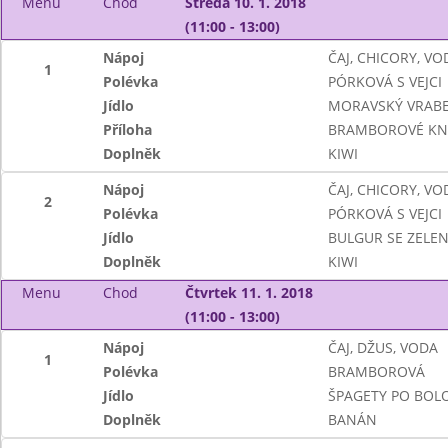
Menu
Chod
Středa 10. 1. 2018
(11:00 - 13:00)
Nápoj
ČAJ, CHICORY, VO
1
Polévka
PÓRKOVÁ S VEJCI
Jídlo
MORAVSKÝ VRABE
Příloha
BRAMBOROVÉ KN
Doplněk
KIWI
Nápoj
ČAJ, CHICORY, VO
2
Polévka
PÓRKOVÁ S VEJCI
Jídlo
BULGUR SE ZELEN
Doplněk
KIWI
Menu
Chod
Čtvrtek 11. 1. 2018
(11:00 - 13:00)
Nápoj
ČAJ, DŽUS, VODA
1
Polévka
BRAMBOROVÁ
Jídlo
ŠPAGETY PO BOL
Doplněk
BANÁN