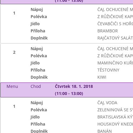
(11:00 - 13:00)
Nápoj
ČAJ, OCHUCENÉ 
1
Polévka
Z RŮŽIČKOVÉ KAP
Jídlo
ČEVABČIČI S HOŘC
Příloha
BRAMBOR
Doplněk
RAJČATOVÝ SALÁT
Nápoj
ČAJ, OCHUCENÉ 
2
Polévka
Z RŮŽIČKOVÉ KAP
Jídlo
MAMINČINO KUŘ
Příloha
TĚSTOVINY
Doplněk
KIWI
Menu
Chod
Čtvrtek 18. 1. 2018
(11:00 - 13:00)
Nápoj
ČAJ, VODA
1
Polévka
ZELENINOVÁ SE 
Jídlo
BRATISLAVSKÁ KÝ
Příloha
HOUSKOVÝ KNEDL
Doplněk
BANÁN