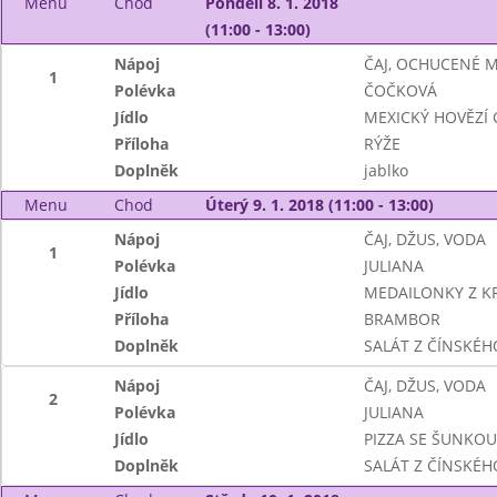
Menu
Chod
Pondělí 8. 1. 2018
(11:00 - 13:00)
Nápoj
ČAJ, OCHUCENÉ 
1
Polévka
ČOČKOVÁ
Jídlo
MEXICKÝ HOVĚZÍ 
Příloha
RÝŽE
Doplněk
jablko
Menu
Chod
Úterý 9. 1. 2018 (11:00 - 13:00)
Nápoj
ČAJ, DŽUS, VODA
1
Polévka
JULIANA
Jídlo
MEDAILONKY Z K
Příloha
BRAMBOR
Doplněk
SALÁT Z ČÍNSKÉHO
Nápoj
ČAJ, DŽUS, VODA
2
Polévka
JULIANA
Jídlo
PIZZA SE ŠUNKOU
Doplněk
SALÁT Z ČÍNSKÉHO