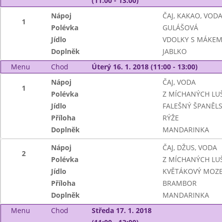
(11:00 - 13:00)
Nápoj
ČAJ, KAKAO, VOD
1
Polévka
GULÁŠOVÁ
Jídlo
VDOLKY S MÁKE
Doplněk
JABLKO
Menu
Chod
Úterý 16. 1. 2018 (11:00 - 13:00)
Nápoj
ČAJ, VODA
1
Polévka
Z MÍCHANÝCH LU
Jídlo
FALEŠNÝ ŠPANĚL
Příloha
RÝŽE
Doplněk
MANDARINKA
Nápoj
ČAJ, DŽUS, VODA
2
Polévka
Z MÍCHANÝCH LU
Jídlo
KVĚTÁKOVÝ MOZ
Příloha
BRAMBOR
Doplněk
MANDARINKA
Menu
Chod
Středa 17. 1. 2018