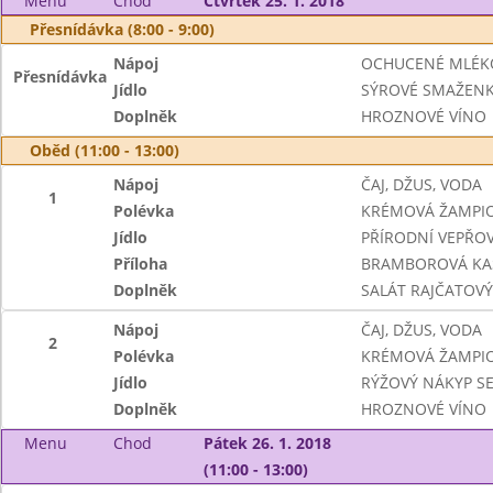
Menu
Chod
Čtvrtek 25. 1. 2018
Přesnídávka (8:00 - 9:00)
Nápoj
OCHUCENÉ MLÉK
Přesnídávka
Jídlo
SÝROVÉ SMAŽEN
Doplněk
HROZNOVÉ VÍNO
Oběd (11:00 - 13:00)
Nápoj
ČAJ, DŽUS, VODA
1
Polévka
KRÉMOVÁ ŽAMPI
Jídlo
PŘÍRODNÍ VEPŘOV
Příloha
BRAMBOROVÁ KA
Doplněk
SALÁT RAJČATOV
Nápoj
ČAJ, DŽUS, VODA
2
Polévka
KRÉMOVÁ ŽAMPI
Jídlo
RÝŽOVÝ NÁKYP SE
Doplněk
HROZNOVÉ VÍNO
Menu
Chod
Pátek 26. 1. 2018
(11:00 - 13:00)