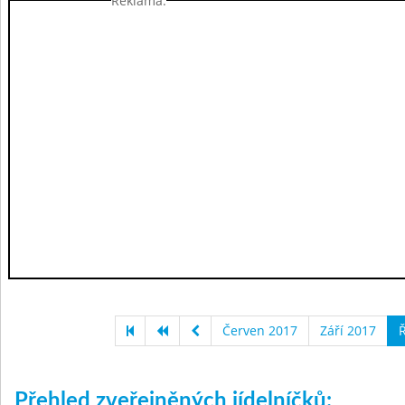
Reklama:
Červen 2017
Září 2017
Ř
Přehled zveřejněných jídelníčků: