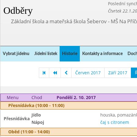
Poslední sync
Odběry
Čtvrtek 22.1.2
Základní škola a mateřská škola Šeberov - MŠ Na Pří
Vybrat jídelnu
Jídelní lístek
Historie
Kontakty a informace
Doch
Červen 2017
Září 2017
Ř
Menu
Chod
Pondělí 2. 10. 2017
Přesnídávka (10:00 - 11:00)
Jídlo
houska, pomazánka
Přesnídávka
Nápoj
čaj s citronem
Oběd (11:00 - 14:00)