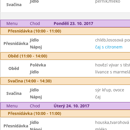
Jídlo
perník,mléko
Svačina
Menu
Chod
Pondělí 23. 10. 2017
Přesnídávka (10:00 - 11:00)
Jídlo
chléb,lososová p
Přesnídávka
Nápoj
čaj s citronem
Oběd (11:00 - 14:00)
Polévka
hovězí vývar s těs
Oběd
Jídlo
lívance s marmel
Svačina (14:00 - 14:30)
Jídlo
sýr křup, ovoce
Svačina
Nápoj
čaj
Menu
Chod
Úterý 24. 10. 2017
Přesnídávka (10:00 - 11:00)
Jídlo
houska,tvarohová
Přesnídávka
Nápoj
mléko