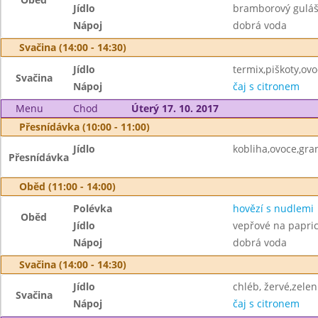
Jídlo
bramborový guláš
Nápoj
dobrá voda
Svačina (14:00 - 14:30)
Jídlo
termix,piškoty,ov
Svačina
Nápoj
čaj s citronem
Menu
Chod
Úterý 17. 10. 2017
Přesnídávka (10:00 - 11:00)
Jídlo
kobliha,ovoce,gra
Přesnídávka
Oběd (11:00 - 14:00)
Polévka
hovězí s nudlemi
Oběd
Jídlo
vepřové na papric
Nápoj
dobrá voda
Svačina (14:00 - 14:30)
Jídlo
chléb, žervé,zelen
Svačina
Nápoj
čaj s citronem