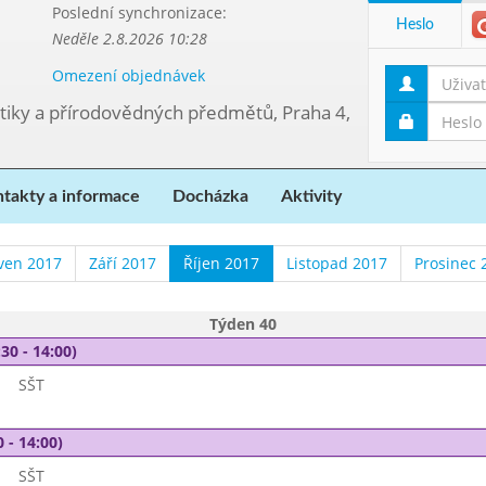
Poslední synchronizace:
Heslo
Neděle 2.8.2026 10:28
Omezení objednávek
tiky a přírodovědných předmětů, Praha 4,
takty a informace
Docházka
Aktivity
ven 2017
Září 2017
Říjen 2017
Listopad 2017
Prosinec 
Týden 40
30 - 14:00)
SŠT
 - 14:00)
SŠT