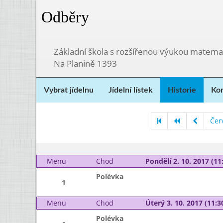
Odběry
Základní škola s rozšířenou výukou matema
Na Planině 1393
Vybrat jídelnu
Jídelní lístek
Historie
Kon
Čer
Menu
Chod
Pondělí 2. 10. 2017 (11:
Polévka
1
Menu
Chod
Úterý 3. 10. 2017 (11:30
Polévka