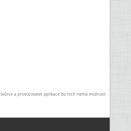
a tvůrce a provozovatel aplikace do nich nemá možnost