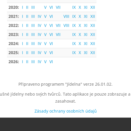
2020:
I
II
III
V
VI
VII
IX
X
XI
XII
2021:
I
II
III
IV
V
VI
VIII
IX
X
XI
XII
2022:
I
II
III
IV
V
VI
VII
VIII
IX
X
XI
XII
2023:
I
II
III
IV
V
VI
VII
IX
X
XI
XII
2024:
I
II
III
IV
V
VI
IX
X
XI
XII
2025:
I
II
III
IV
V
VI
IX
X
XI
XII
2026:
I
II
III
IV
V
VI
Připraveno programem "Jídelna" verze 26.01.02.
lušné jídelny nebo svých tvůrců. Tato aplikace je pouze zobrazuje 
zasahovat.
Zásady ochrany osobních údajů