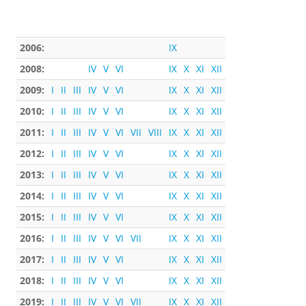
2006:
IX
2008:
IV
V
VI
IX
X
XI
XII
2009:
I
II
III
IV
V
VI
IX
X
XI
XII
2010:
I
II
III
IV
V
VI
IX
X
XI
XII
2011:
I
II
III
IV
V
VI
VII
VIII
IX
X
XI
XII
2012:
I
II
III
IV
V
VI
IX
X
XI
XII
2013:
I
II
III
IV
V
VI
IX
X
XI
XII
2014:
I
II
III
IV
V
VI
IX
X
XI
XII
2015:
I
II
III
IV
V
VI
IX
X
XI
XII
2016:
I
II
III
IV
V
VI
VII
IX
X
XI
XII
2017:
I
II
III
IV
V
VI
IX
X
XI
XII
2018:
I
II
III
IV
V
VI
IX
X
XI
XII
2019:
I
II
III
IV
V
VI
VII
IX
X
XI
XII