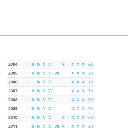
2004:
II
III
IV
V
VI
VIII
IX
X
XI
XII
2005:
I
II
III
IV
V
VI
VII
IX
X
XI
XII
2006:
I
II
IV
V
VI
IX
X
XI
XII
2007:
I
II
III
IV
V
VI
IX
X
XI
XII
2008:
I
II
III
IV
V
VI
IX
X
XI
XII
2009:
I
II
III
IV
V
VI
IX
X
XI
XII
2010:
I
II
III
IV
V
VI
VIII
IX
X
XI
XII
2011:
I
II
III
IV
V
VI
VII
VIII
IX
X
XI
XII