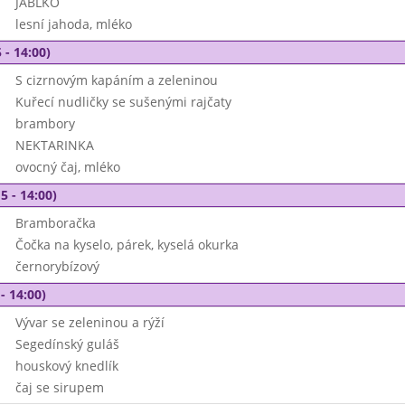
JABLKO
lesní jahoda, mléko
 - 14:00)
S cizrnovým kapáním a zeleninou
Kuřecí nudličky se sušenými rajčaty
brambory
NEKTARINKA
ovocný čaj, mléko
5 - 14:00)
Bramboračka
Čočka na kyselo, párek, kyselá okurka
černorybízový
- 14:00)
Vývar se zeleninou a rýží
Segedínský guláš
houskový knedlík
čaj se sirupem