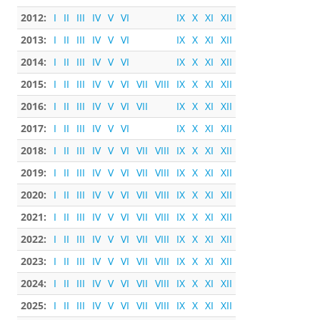
2012:
I
II
III
IV
V
VI
IX
X
XI
XII
2013:
I
II
III
IV
V
VI
IX
X
XI
XII
2014:
I
II
III
IV
V
VI
IX
X
XI
XII
2015:
I
II
III
IV
V
VI
VII
VIII
IX
X
XI
XII
2016:
I
II
III
IV
V
VI
VII
IX
X
XI
XII
2017:
I
II
III
IV
V
VI
IX
X
XI
XII
2018:
I
II
III
IV
V
VI
VII
VIII
IX
X
XI
XII
2019:
I
II
III
IV
V
VI
VII
VIII
IX
X
XI
XII
2020:
I
II
III
IV
V
VI
VII
VIII
IX
X
XI
XII
2021:
I
II
III
IV
V
VI
VII
VIII
IX
X
XI
XII
2022:
I
II
III
IV
V
VI
VII
VIII
IX
X
XI
XII
2023:
I
II
III
IV
V
VI
VII
VIII
IX
X
XI
XII
2024:
I
II
III
IV
V
VI
VII
VIII
IX
X
XI
XII
2025:
I
II
III
IV
V
VI
VII
VIII
IX
X
XI
XII