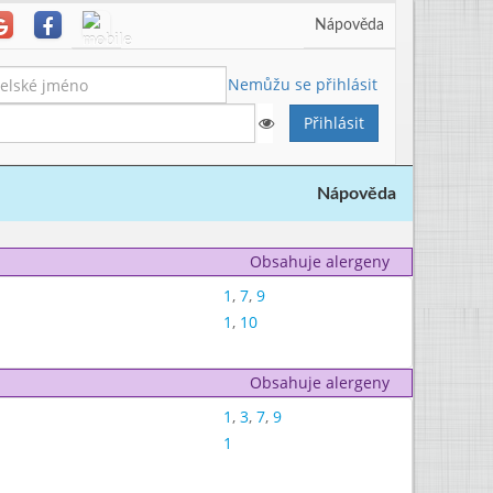
Nápověda
Nemůžu se přihlásit
Nápověda
Obsahuje alergeny
1
,
7
,
9
1
,
10
Obsahuje alergeny
1
,
3
,
7
,
9
1