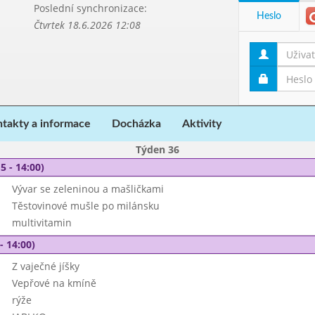
Poslední synchronizace:
Heslo
Čtvrtek 18.6.2026 12:08
takty a informace
Docházka
Aktivity
Týden 36
5 - 14:00)
Vývar se zeleninou a mašličkami
Těstovinové mušle po milánsku
multivitamin
- 14:00)
Z vaječné jíšky
Vepřové na kmíně
rýže