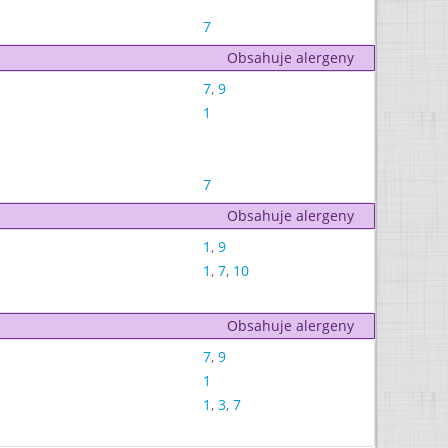
7
Obsahuje alergeny
7
,
9
1
7
Obsahuje alergeny
1
,
9
1
,
7
,
10
Obsahuje alergeny
7
,
9
1
1
,
3
,
7