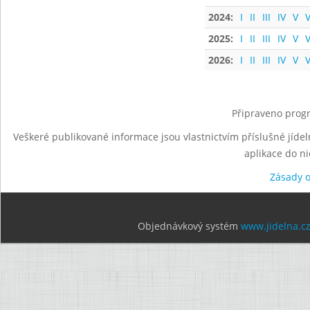
2024:
I
II
III
IV
V
V
2025:
I
II
III
IV
V
V
2026:
I
II
III
IV
V
V
Připraveno progr
Veškeré publikované informace jsou vlastnictvím příslušné jídel
aplikace do n
Zásady 
Objednávkový systém
www.jidelna.c