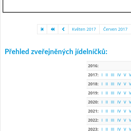
Květen 2017
Červen 2017
Přehled zveřejněných jídelníčků:
2016:
2017:
I
II
III
IV
V
V
2018:
I
II
III
IV
V
V
2019:
I
II
III
IV
V
V
2020:
I
II
III
IV
V
V
2021:
I
II
III
IV
V
V
2022:
I
II
III
IV
V
V
2023:
I
II
III
IV
V
V