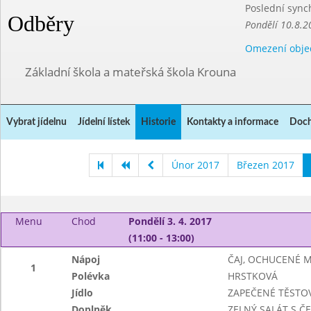
Poslední sync
Odběry
Pondělí 10.8.2
Omezení obje
Základní škola a mateřská škola Krouna
Vybrat jídelnu
Jídelní lístek
Historie
Kontakty a informace
Doch
Únor 2017
Březen 2017
Menu
Chod
Pondělí 3. 4. 2017
(11:00 - 13:00)
Nápoj
ČAJ, OCHUCENÉ 
1
Polévka
HRSTKOVÁ
Jídlo
ZAPEČENÉ TĚSTO
Doplněk
ZELNÝ SALÁT S 