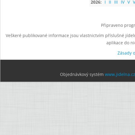
2026:
I
II
III
IV
V
V
Připraveno progr
Veškeré publikované informace jsou vlastnictvím příslušné jídel
aplikace do n
Zásady 
Objednávkový systém
www.jidelna.c