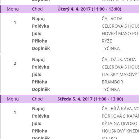
Menu
Chod
Úterý 4. 4. 2017 (11:00 - 13:00)
Nápoj
ČAJ, VODA
1
Polévka
CELEROVÁ S HOU
Jídlo
HOVĚZÍ MASO PO
Příloha
RÝŽE
Doplněk
TYČINKA
Nápoj
ČAJ, DŽUS, VODA
2
Polévka
CELEROVÁ S HOU
Jídlo
ITALSKÝ MASOVÝ 
Příloha
BRAMBOR
Doplněk
TYČINKA
Menu
Chod
Středa 5. 4. 2017 (11:00 - 13:00)
Nápoj
ČAJ, BÍLÁ KÁVA, 
1
Polévka
PÓRKOVÁ S KAPÁ
Jídlo
KÝTA NA DIVOKO
Příloha
HOUSKOVÝ KNEDL
Doplněk
JABLKO