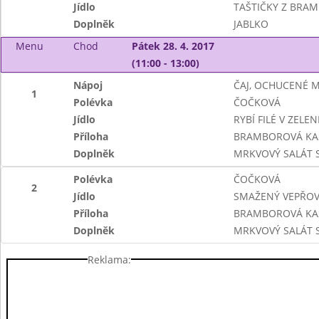
Jídlo
TAŠTIČKY Z BRA
Doplněk
JABLKO
Menu
Chod
Pátek 28. 4. 2017
(11:00 - 13:00)
Nápoj
ČAJ, OCHUCENÉ 
1
Polévka
ČOČKOVÁ
Jídlo
RYBÍ FILÉ V ZEL
Příloha
BRAMBOROVÁ KA
Doplněk
MRKVOVÝ SALÁT 
Polévka
ČOČKOVÁ
2
Jídlo
SMAŽENÝ VEPŘOV
Příloha
BRAMBOROVÁ KA
Doplněk
MRKVOVÝ SALÁT 
Reklama: