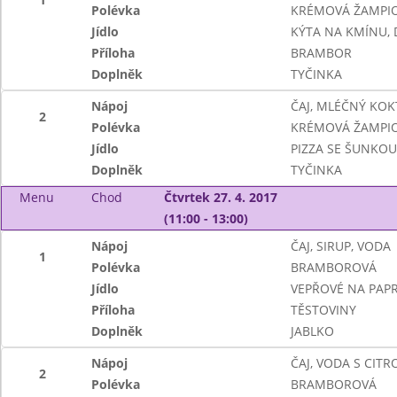
Polévka
KRÉMOVÁ ŽAMPI
Jídlo
KÝTA NA KMÍNU,
Příloha
BRAMBOR
Doplněk
TYČINKA
Nápoj
ČAJ, MLÉČNÝ KOK
2
Polévka
KRÉMOVÁ ŽAMPI
Jídlo
PIZZA SE ŠUNKOU
Doplněk
TYČINKA
Menu
Chod
Čtvrtek 27. 4. 2017
(11:00 - 13:00)
Nápoj
ČAJ, SIRUP, VODA
1
Polévka
BRAMBOROVÁ
Jídlo
VEPŘOVÉ NA PAPR
Příloha
TĚSTOVINY
Doplněk
JABLKO
Nápoj
ČAJ, VODA S CIT
2
Polévka
BRAMBOROVÁ