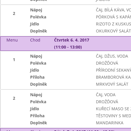
Nápoj
ČAJ, BÍLÁ KÁVA, 
2
Polévka
PÓRKOVÁ S KAPÁ
Jídlo
RIZOTO Z KUSKUS
Doplněk
OKURKOVÝ SALÁT
Menu
Chod
Čtvrtek 6. 4. 2017
(11:00 - 13:00)
Nápoj
ČAJ, DŽUS, VODA
1
Polévka
DROŽĎOVÁ
Jídlo
PŘÍRODNÍ SEKANÝ
Příloha
BRAMBOROVÁ KA
Doplněk
MRKVOVÝ SALÁT
Nápoj
ČAJ, VODA
2
Polévka
DROŽĎOVÁ
Jídlo
KUŘECÍ MASO SE
Příloha
TĚSTOVINY S ME
Doplněk
MANDARINKA