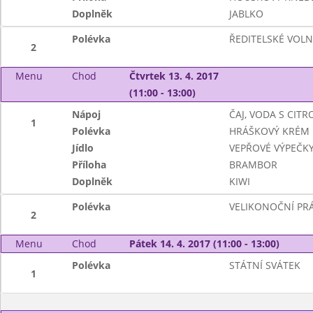
Doplněk
JABLKO
Polévka
ŘEDITELSKÉ VOL
2
Menu
Chod
Čtvrtek 13. 4. 2017
(11:00 - 13:00)
Nápoj
ČAJ, VODA S CIT
1
Polévka
HRÁŠKOVÝ KRÉM
Jídlo
VEPŘOVÉ VÝPEČKY
Příloha
BRAMBOR
Doplněk
KIWI
Polévka
VELIKONOČNÍ PR
2
Menu
Chod
Pátek 14. 4. 2017 (11:00 - 13:00)
Polévka
STÁTNÍ SVÁTEK
1