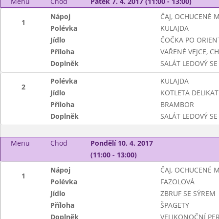
Menu
Chod
Pátek 7. 4. 2017 (11:00 - 13:00)
Nápoj
ČAJ, OCHUCENÉ 
1
Polévka
KULAJDA
Jídlo
ČOČKA PO ORIEN
Příloha
VAŘENÉ VEJCE, C
Doplněk
SALÁT LEDOVÝ SE
Polévka
KULAJDA
2
Jídlo
KOTLETA DELIKAT
Příloha
BRAMBOR
Doplněk
SALÁT LEDOVÝ SE
Menu
Chod
Pondělí 10. 4. 2017
(11:00 - 13:00)
Nápoj
ČAJ, OCHUCENÉ 
1
Polévka
FAZOLOVÁ
Jídlo
ZBRUF SE SÝREM
Příloha
ŠPAGETY
Doplněk
VELIKONOČNÍ PE