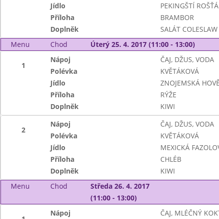
Jídlo
PEKINGŠTÍ ROŠŤÁ
Příloha
BRAMBOR
Doplněk
SALÁT COLESLAW
Menu
Chod
Úterý 25. 4. 2017 (11:00 - 13:00)
Nápoj
ČAJ, DŽUS, VODA
1
Polévka
KVĚTÁKOVÁ
Jídlo
ZNOJEMSKÁ HOVĚ
Příloha
RÝŽE
Doplněk
KIWI
Nápoj
ČAJ, DŽUS, VODA
2
Polévka
KVĚTÁKOVÁ
Jídlo
MEXICKÁ FAZOLO
Příloha
CHLÉB
Doplněk
KIWI
Menu
Chod
Středa 26. 4. 2017
(11:00 - 13:00)
Nápoj
ČAJ, MLÉČNÝ KOK
1