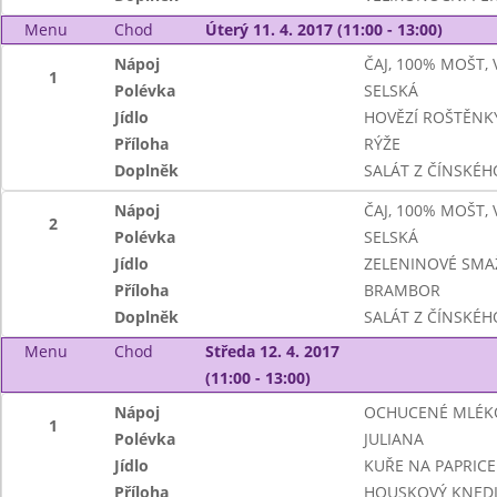
Menu
Chod
Úterý 11. 4. 2017 (11:00 - 13:00)
Nápoj
ČAJ, 100% MOŠT,
1
Polévka
SELSKÁ
Jídlo
HOVĚZÍ ROŠTĚNK
Příloha
RÝŽE
Doplněk
SALÁT Z ČÍNSKÉHO
Nápoj
ČAJ, 100% MOŠT,
2
Polévka
SELSKÁ
Jídlo
ZELENINOVÉ SMA
Příloha
BRAMBOR
Doplněk
SALÁT Z ČÍNSKÉHO
Menu
Chod
Středa 12. 4. 2017
(11:00 - 13:00)
Nápoj
OCHUCENÉ MLÉK
1
Polévka
JULIANA
Jídlo
KUŘE NA PAPRICE
Příloha
HOUSKOVÝ KNEDL