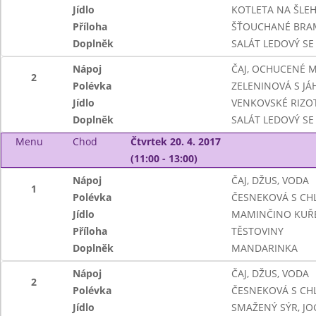
Jídlo
KOTLETA NA ŠLE
Příloha
ŠŤOUCHANÉ BRA
Doplněk
SALÁT LEDOVÝ SE
Nápoj
ČAJ, OCHUCENÉ 
2
Polévka
ZELENINOVÁ S JÁ
Jídlo
VENKOVSKÉ RIZO
Doplněk
SALÁT LEDOVÝ SE
Menu
Chod
Čtvrtek 20. 4. 2017
(11:00 - 13:00)
Nápoj
ČAJ, DŽUS, VODA
1
Polévka
ČESNEKOVÁ S CH
Jídlo
MAMINČINO KUŘ
Příloha
TĚSTOVINY
Doplněk
MANDARINKA
Nápoj
ČAJ, DŽUS, VODA
2
Polévka
ČESNEKOVÁ S CH
Jídlo
SMAŽENÝ SÝR, J