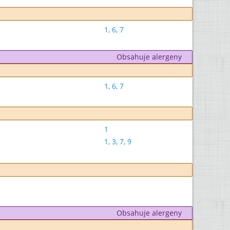
1
,
6
,
7
Obsahuje alergeny
1
,
6
,
7
1
1
,
3
,
7
,
9
Obsahuje alergeny