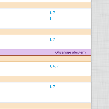
1
,
7
1
1
,
7
Obsahuje alergeny
1
,
6
,
7
1
,
7