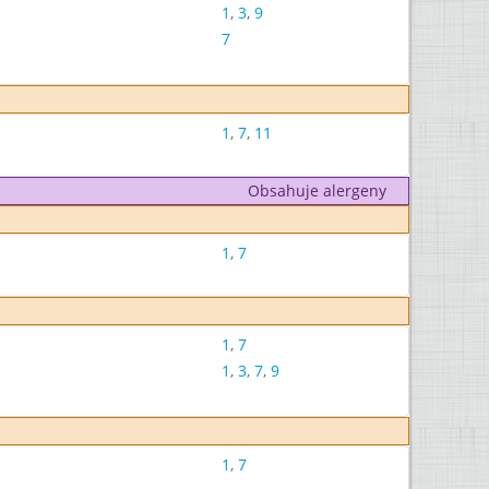
1
,
3
,
9
7
1
,
7
,
11
Obsahuje alergeny
1
,
7
1
,
7
1
,
3
,
7
,
9
1
,
7