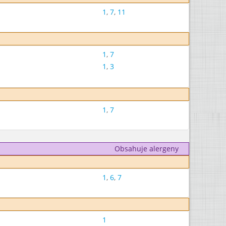
1
,
7
,
11
1
,
7
1
,
3
1
,
7
Obsahuje alergeny
1
,
6
,
7
1