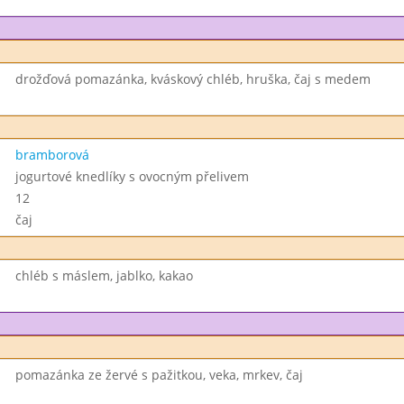
drožďová pomazánka, kváskový chléb, hruška, čaj s medem
bramborová
jogurtové knedlíky s ovocným přelivem
12
čaj
chléb s máslem, jablko, kakao
pomazánka ze žervé s pažitkou, veka, mrkev, čaj