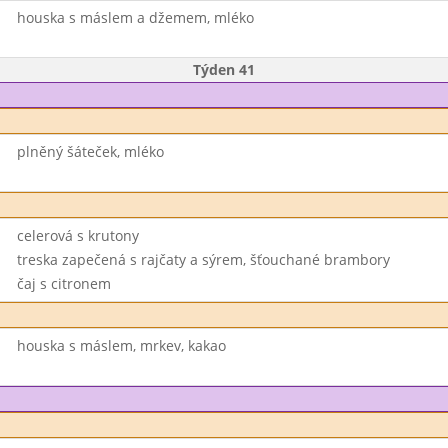
houska s máslem a džemem, mléko
Týden 41
plněný šáteček, mléko
celerová s krutony
treska zapečená s rajčaty a sýrem, šťouchané brambory
čaj s citronem
houska s máslem, mrkev, kakao