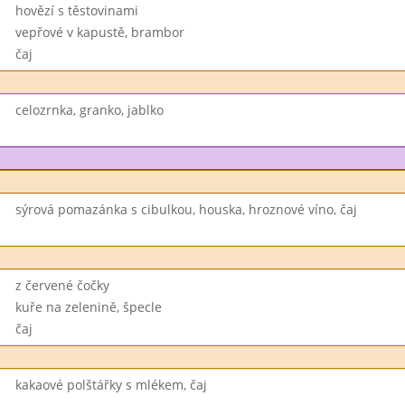
hovězí s těstovinami
vepřové v kapustě, brambor
čaj
celozrnka, granko, jablko
sýrová pomazánka s cibulkou, houska, hroznové víno, čaj
z červené čočky
kuře na zelenině, špecle
čaj
kakaové polštářky s mlékem, čaj