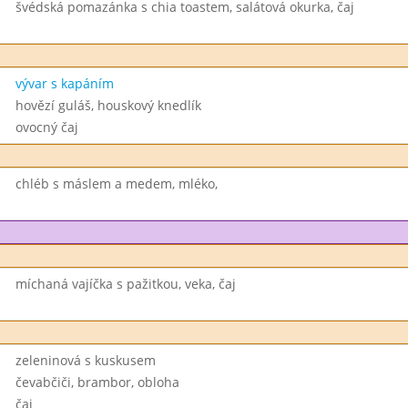
švédská pomazánka s chia toastem, salátová okurka, čaj
vývar s kapáním
hovězí guláš, houskový knedlík
ovocný čaj
chléb s máslem a medem, mléko,
míchaná vajíčka s pažitkou, veka, čaj
zeleninová s kuskusem
čevabčiči, brambor, obloha
čaj