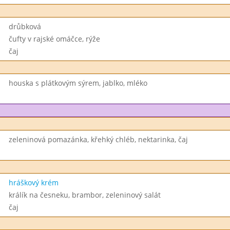
drůbková
čufty v rajské omáčce, rýže
čaj
houska s plátkovým sýrem, jablko, mléko
zeleninová pomazánka, křehký chléb, nektarinka, čaj
hráškový krém
králík na česneku, brambor, zeleninový salát
čaj