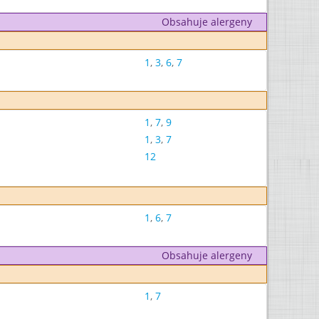
Obsahuje alergeny
1
,
3
,
6
,
7
1
,
7
,
9
1
,
3
,
7
12
1
,
6
,
7
Obsahuje alergeny
1
,
7