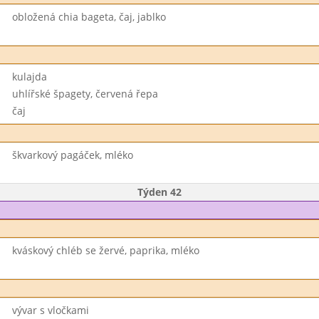
obložená chia bageta, čaj, jablko
kulajda
uhlířské špagety, červená řepa
čaj
škvarkový pagáček, mléko
Týden 42
kváskový chléb se žervé, paprika, mléko
vývar s vločkami