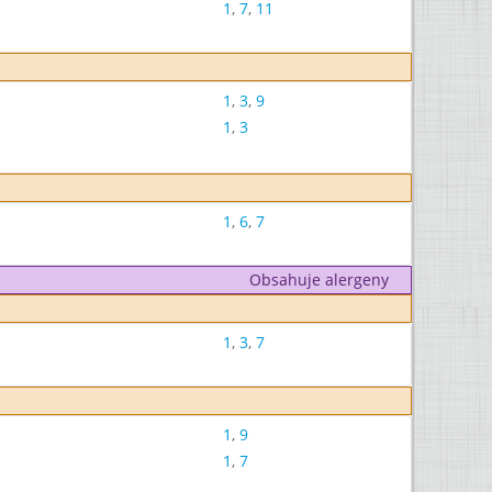
1
,
7
,
11
1
,
3
,
9
1
,
3
1
,
6
,
7
Obsahuje alergeny
1
,
3
,
7
1
,
9
1
,
7