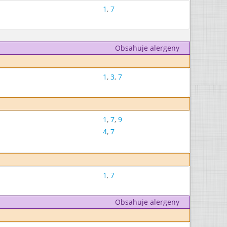
1
,
7
Obsahuje alergeny
1
,
3
,
7
1
,
7
,
9
4
,
7
1
,
7
Obsahuje alergeny