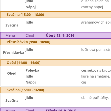
Jídlo
dušená zelenina,
Nápoj
ovocný nápoj
Svačina (15:00 - 16:00)
Jídlo
grahamový chlebíč
Svačina
Menu
Chod
Úterý 13. 9. 2016
Přesnídávka (9:00 - 10:00)
Jídlo
lučinová pomazánk
Přesnídávka
Oběd (11:00 - 14:00)
Polévka
česneková s krut
Oběd
Jídlo
kuře na smetaně, 
Nápoj
čaj
Svačina (15:00 - 16:00)
Jídlo
obilné polštářky,
Svačina
Menu
Chod
Středa 14. 9. 2016