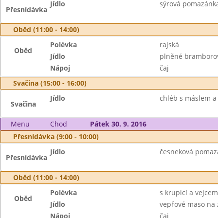
Jídlo
sýrová pomazánka,
Přesnídávka
Oběd (11:00 - 14:00)
Polévka
rajská
Oběd
Jídlo
plněné bramborov
Nápoj
čaj
Svačina (15:00 - 16:00)
Jídlo
chléb s máslem 
Svačina
Menu
Chod
Pátek 30. 9. 2016
Přesnídávka (9:00 - 10:00)
Jídlo
česneková pomazán
Přesnídávka
Oběd (11:00 - 14:00)
Polévka
s krupicí a vejcem
Oběd
Jídlo
vepřové maso na z
Nápoj
čaj