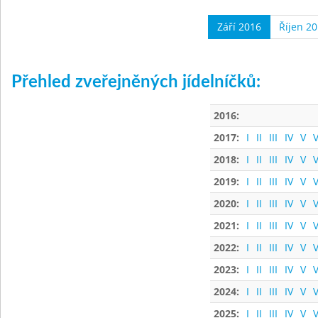
Září 2016
Říjen 2
Přehled zveřejněných jídelníčků:
2016:
2017:
I
II
III
IV
V
V
2018:
I
II
III
IV
V
V
2019:
I
II
III
IV
V
V
2020:
I
II
III
IV
V
V
2021:
I
II
III
IV
V
V
2022:
I
II
III
IV
V
V
2023:
I
II
III
IV
V
V
2024:
I
II
III
IV
V
V
2025:
I
II
III
IV
V
V