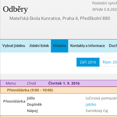
Poslední sync
Odběry
Středa 5.8.202
Mateřská škola Kunratice, Praha 4, Předškolní 880
Vybrat jídelnu
Jídelní lístek
Historie
Kontakty a informace
Doch
Září 2016
Říjen 2
Menu
Chod
Čtvrtek 1. 9. 2016
Přesnídávka (9:00 - 10:00)
Jídlo
lučinová pomazánk
Přesnídávka
Doplněk
jablko
Nápoj
švestkový čaj