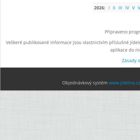
2026:
I
II
III
IV
V
V
Připraveno progr
Veškeré publikované informace jsou vlastnictvím příslušné jídel
aplikace do n
Zásady 
Objednávkový systém
www.jidelna.c