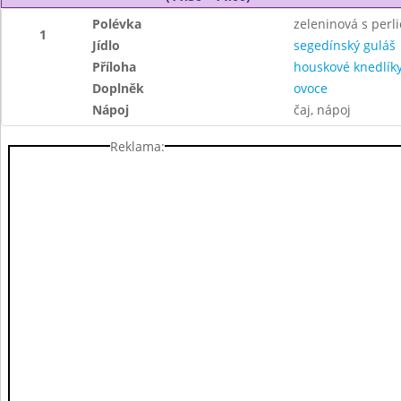
Polévka
zeleninová s perl
1
Jídlo
segedínský guláš
Příloha
houskové knedlík
Doplněk
ovoce
Nápoj
čaj, nápoj
Reklama: