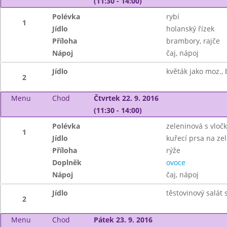
(11:30 - 14:00)
Polévka
rybí
1
Jídlo
holanský řízek
Příloha
brambory, rajče
Nápoj
čaj, nápoj
Jídlo
květák jako moz., 
2
Menu
Chod
Čtvrtek 22. 9. 2016
(11:30 - 14:00)
Polévka
zeleninová s vloč
1
Jídlo
kuřecí prsa na ze
Příloha
rýže
Doplněk
ovoce
Nápoj
čaj, nápoj
Jídlo
těstovinový salát
2
Menu
Chod
Pátek 23. 9. 2016