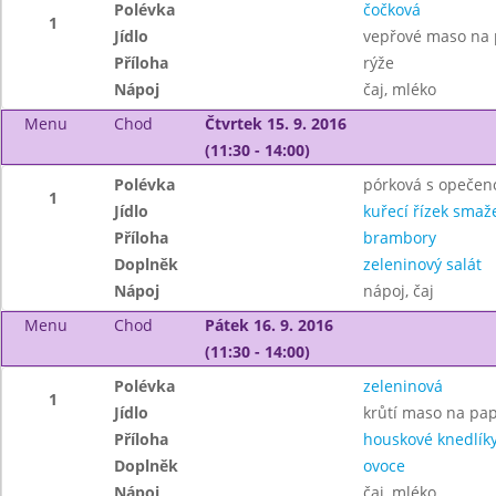
Polévka
čočková
1
Jídlo
vepřové maso na 
Příloha
rýže
Nápoj
čaj, mléko
Menu
Chod
Čtvrtek 15. 9. 2016
(11:30 - 14:00)
Polévka
pórková s opečen
1
Jídlo
kuřecí řízek smaž
Příloha
brambory
Doplněk
zeleninový salát
Nápoj
nápoj, čaj
Menu
Chod
Pátek 16. 9. 2016
(11:30 - 14:00)
Polévka
zeleninová
1
Jídlo
krůtí maso na pap
Příloha
houskové knedlík
Doplněk
ovoce
Nápoj
čaj, mléko