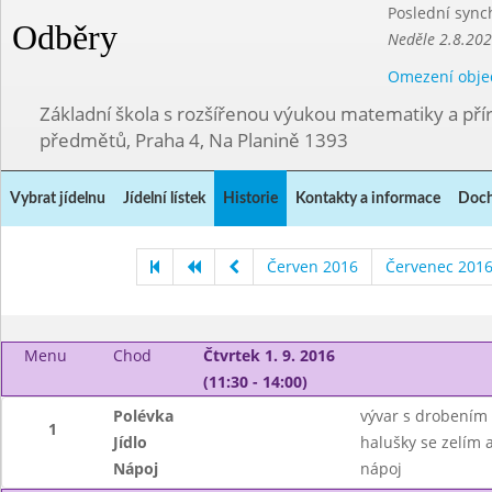
Poslední sync
Odběry
Neděle 2.8.20
Omezení obje
Základní škola s rozšířenou výukou matematiky a př
předmětů, Praha 4, Na Planině 1393
Vybrat jídelnu
Jídelní lístek
Historie
Kontakty a informace
Doch
Červen 2016
Červenec 201
Menu
Chod
Čtvrtek 1. 9. 2016
(11:30 - 14:00)
Polévka
vývar s drobením
1
Jídlo
halušky se zelím 
Nápoj
nápoj