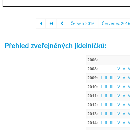
Červen 2016
Červenec 201
Přehled zveřejněných jídelníčků:
2006:
2008:
IV
V
V
2009:
I
II
III
IV
V
V
2010:
I
II
III
IV
V
V
2011:
I
II
III
IV
V
V
2012:
I
II
III
IV
V
V
2013:
I
II
III
IV
V
V
2014:
I
II
III
IV
V
V