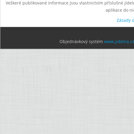
Veškeré publikované informace jsou vlastnictvím příslušné jídel
aplikace do n
Zásady 
Objednávkový systém
www.jidelna.c