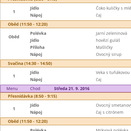
Jídlo
Čoko kuličky s ml
1
Nápoj
čaj
Oběd (11:50 - 12:20)
Polévka
Jarní zeleninová
Oběd
Jídlo
hovězí guláš
Příloha
Mašličky
Nápoj
Ovocný sirup
Svačina (14:30 - 14:50)
Jídlo
Veka s tuňákovou
1
Nápoj
čaj
Menu
Chod
Středa 21. 9. 2016
Přesnídávka (8:50 - 9:15)
Jídlo
Ovocný smetanový 
1
Nápoj
čaj s citrónem
Oběd (11:50 - 12:20)
Polévka
Mrkvová polévka