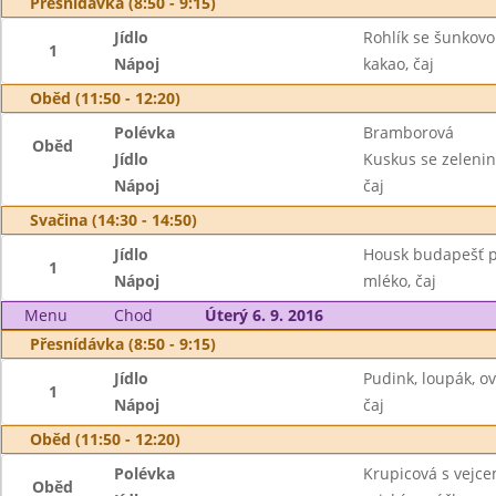
Přesnídávka (8:50 - 9:15)
Jídlo
Rohlík se šunkovo
1
Nápoj
kakao, čaj
Oběd (11:50 - 12:20)
Polévka
Bramborová
Oběd
Jídlo
Kuskus se zeleni
Nápoj
čaj
Svačina (14:30 - 14:50)
Jídlo
Housk budapešť p
1
Nápoj
mléko, čaj
Menu
Chod
Úterý 6. 9. 2016
Přesnídávka (8:50 - 9:15)
Jídlo
Pudink, loupák, o
1
Nápoj
čaj
Oběd (11:50 - 12:20)
Polévka
Krupicová s vejc
Oběd