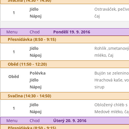
Svačina (14:30 - 14:50)
Jídlo
Ostraváček, pečiv
1
Nápoj
čaj
Menu
Chod
Pondělí 19. 9. 2016
Přesnídávka (8:50 - 9:15)
Jídlo
Rohlík ,smetanový
1
Nápoj
mléko, čaj
Oběd (11:50 - 12:20)
Polévka
Bujón se zelenin
Oběd
Jídlo
Hrachová kaše, vo
Nápoj
sirup
Svačina (14:30 - 14:50)
Jídlo
Obložený chléb s 
1
Nápoj
Medové mléko, ča
Menu
Chod
Úterý 20. 9. 2016
Přesnídávka (8:50 - 9:15)