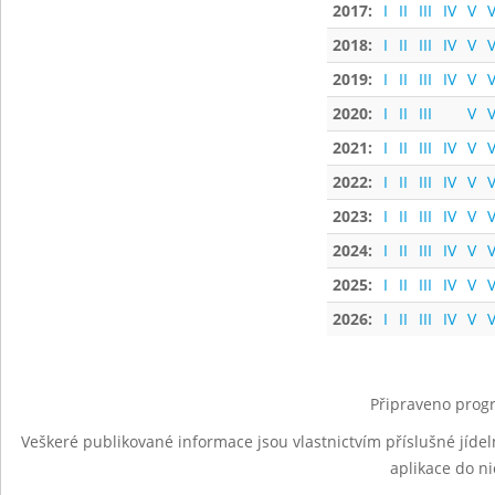
2017:
I
II
III
IV
V
V
2018:
I
II
III
IV
V
V
2019:
I
II
III
IV
V
V
2020:
I
II
III
V
V
2021:
I
II
III
IV
V
V
2022:
I
II
III
IV
V
V
2023:
I
II
III
IV
V
V
2024:
I
II
III
IV
V
V
2025:
I
II
III
IV
V
V
2026:
I
II
III
IV
V
V
Připraveno progr
Veškeré publikované informace jsou vlastnictvím příslušné jídel
aplikace do n