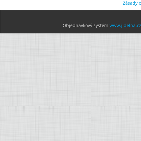
Zásady 
Objednávkový systém
www.jidelna.c