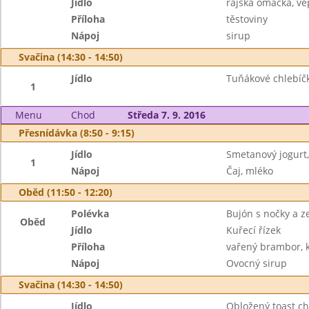
Jídlo
rajská omáčka, vep
Příloha
těstoviny
Nápoj
sirup
Svačina (14:30 - 14:50)
Jídlo
Tuňákové chlebíčk
1
Menu
Chod
Středa 7. 9. 2016
Přesnídávka (8:50 - 9:15)
Jídlo
Smetanový jogurt,
1
Nápoj
Čaj, mléko
Oběd (11:50 - 12:20)
Polévka
Bujón s nočky a z
Oběd
Jídlo
Kuřecí řízek
Příloha
vařený brambor, k
Nápoj
Ovocný sirup
Svačina (14:30 - 14:50)
Jídlo
Obložený toast ch