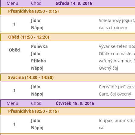
Menu
Chod
Středa 14. 9. 2016
Přesnídávka (8:50 - 9:15)
Jídlo
Smetanový jogurt, 
1
Nápoj
čaj s citrónem
Oběd (11:50 - 12:20)
Polévka
Vývar se zelenino
Oběd
Jídlo
Filátko na másle 
Příloha
vařený brambor, 
Nápoj
Ovcný čaj
Svačina (14:30 - 14:50)
Jídlo
Cereálné pečivo s
1
Nápoj
Caro, čaj ovocný
Menu
Chod
Čtvrtek 15. 9. 2016
Přesnídávka (8:50 - 9:15)
Jídlo
loupák, pudink, 
1
Nápoj
čaj