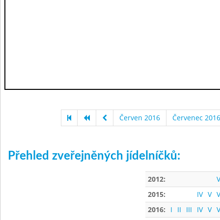
Červen 2016
Červenec 201
Přehled zveřejněných jídelníčků:
2012:
V
2015:
IV
V
V
2016:
I
II
III
IV
V
V