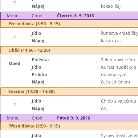
1
Nápoj
kakao, čaj
Menu
Chod
Čtvrtek 8. 9. 2016
Přesnídávka (8:50 - 9:15)
Jídlo
šunkové chlebíčky
1
Nápoj
kakao, čaj
Oběd (11:50 - 12:20)
Polévka
Zeleninový krém
Oběd
Jídlo
Kuřecí nudličky s
Příloha
dušená rýže
Nápoj
čaj s citrónem
Svačina (14:30 - 14:50)
Jídlo
Chléb s vaječnou
1
Nápoj
čaj
Menu
Chod
Pátek 9. 9. 2016
Přesnídávka (8:50 - 9:15)
Jídlo
Sýrový toast, zele