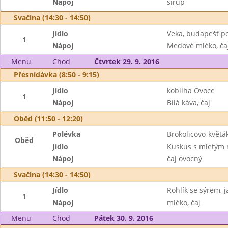
Nápoj
sirup
Svačina (14:30 - 14:50)
Jídlo
Veka, budapešť p
1
Nápoj
Medové mléko, ča
Menu
Chod
Čtvrtek 29. 9. 2016
Přesnídávka (8:50 - 9:15)
Jídlo
kobliha Ovoce
1
Nápoj
Bílá káva, čaj
Oběd (11:50 - 12:20)
Polévka
Brokolicovo-květá
Oběd
Jídlo
Kuskus s mletým m
Nápoj
čaj ovocný
Svačina (14:30 - 14:50)
Jídlo
Rohlík se sýrem, j
1
Nápoj
mléko, čaj
Menu
Chod
Pátek 30. 9. 2016