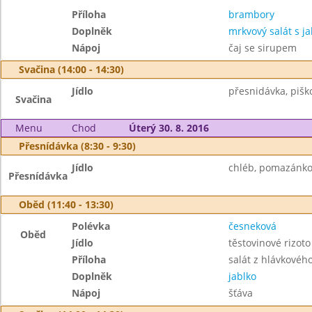
Příloha
brambory
Doplněk
mrkvový salát s ja
Nápoj
čaj se sirupem
Svačina (14:00 - 14:30)
Jídlo
přesnidávka, piško
Svačina
Menu
Chod
Úterý 30. 8. 2016
Přesnídávka (8:30 - 9:30)
Jídlo
chléb, pomazánko
Přesnídávka
Oběd (11:40 - 13:30)
Polévka
česneková
Oběd
Jídlo
těstovinové rizot
Příloha
salát z hlávkového
Doplněk
jablko
Nápoj
šťáva