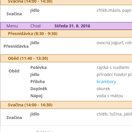
Svačina (14:00 - 14:30)
Jídlo
chléb,máslo, papri
Svačina
Menu
Chod
Středa 31. 8. 2016
Přesnídávka (8:30 - 9:30)
Jídlo
ovocný jogurt, rohl
Přesnídávka
Oběd (11:40 - 13:30)
Polévka
rajská s nudlemi
Oběd
Jídlo
přírodní hovězí pl
Příloha
brambory
Doplněk
okurek
Nápoj
voda s mátou
Svačina (14:00 - 14:30)
Jídlo
chléb, lučina, jabl
Svačina