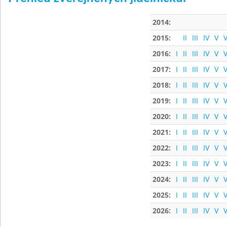
2014:
2015:
II
III
IV
V
V
2016:
I
II
III
IV
V
V
2017:
I
II
III
IV
V
V
2018:
I
II
III
IV
V
V
2019:
I
II
III
IV
V
V
2020:
I
II
III
IV
V
V
2021:
I
II
III
IV
V
V
2022:
I
II
III
IV
V
V
2023:
I
II
III
IV
V
V
2024:
I
II
III
IV
V
V
2025:
I
II
III
IV
V
V
2026:
I
II
III
IV
V
V