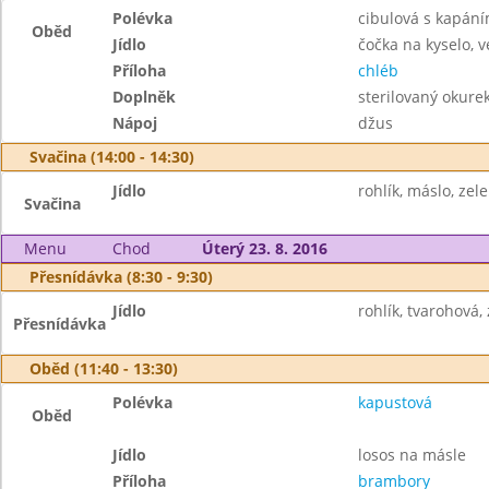
Polévka
cibulová s kapán
Oběd
Jídlo
čočka na kyselo, v
Příloha
chléb
Doplněk
sterilovaný okurek
Nápoj
džus
Svačina (14:00 - 14:30)
Jídlo
rohlík, máslo, zel
Svačina
Menu
Chod
Úterý 23. 8. 2016
Přesnídávka (8:30 - 9:30)
Jídlo
rohlík, tvarohová,
Přesnídávka
Oběd (11:40 - 13:30)
Polévka
kapustová
Oběd
Jídlo
losos na másle
Příloha
brambory