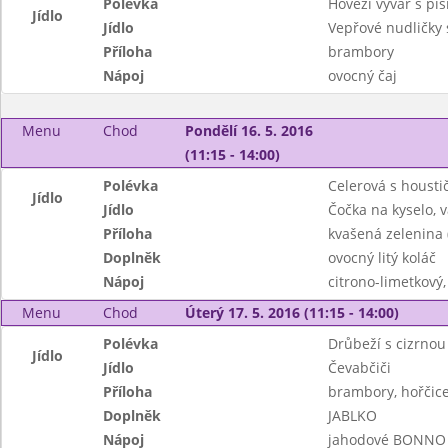
Polévka
Hovězí vývar s pí
Jídlo
Jídlo
Vepřové nudličky 
Příloha
brambory
Nápoj
ovocný čaj
Menu
Chod
Pondělí 16. 5. 2016
(11:15 - 14:00)
Polévka
Celerová s housti
Jídlo
Jídlo
Čočka na kyselo, 
Příloha
kvašená zelenina (
Doplněk
ovocný litý koláč
Nápoj
citrono-limetkový
Menu
Chod
Úterý 17. 5. 2016 (11:15 - 14:00)
Polévka
Drůbeží s cizrnou
Jídlo
Jídlo
Čevabčiči
Příloha
brambory, hořčice
Doplněk
JABLKO
Nápoj
jahodové BONNO