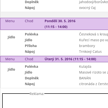
Doplněk
jahodový/borůvkový
Nápoj
ovocný čaj
Menu
Chod
Pondělí 30. 5. 2016
(11:15 - 14:00)
Polévka
Česneková s kro
Jídlo
Jídlo
Kuřecí maso po va
Příloha
brambory
Nápoj
Trnkový Catus
Menu
Chod
Úterý 31. 5. 2016 (11:15 - 14:00)
Polévka
Kulajda
Jídlo
Jídlo
Masové rizoto se 
Doplněk
BANÁN
Nápoj
citronáda z čerst
Reklama: