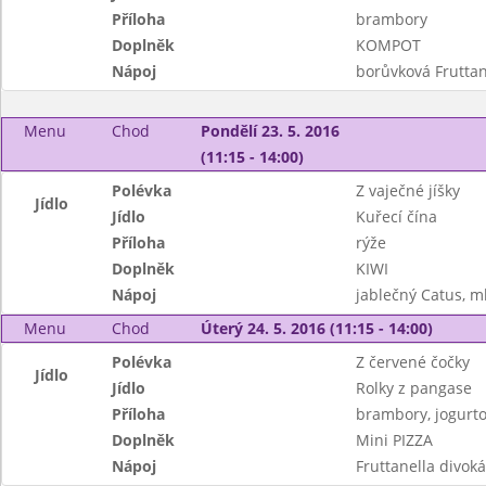
Příloha
brambory
Doplněk
KOMPOT
Nápoj
borůvková Fruttan
Menu
Chod
Pondělí 23. 5. 2016
(11:15 - 14:00)
Polévka
Z vaječné jíšky
Jídlo
Jídlo
Kuřecí čína
Příloha
rýže
Doplněk
KIWI
Nápoj
jablečný Catus, m
Menu
Chod
Úterý 24. 5. 2016 (11:15 - 14:00)
Polévka
Z červené čočky
Jídlo
Jídlo
Rolky z pangase
Příloha
brambory, jogurto
Doplněk
Mini PIZZA
Nápoj
Fruttanella divoká