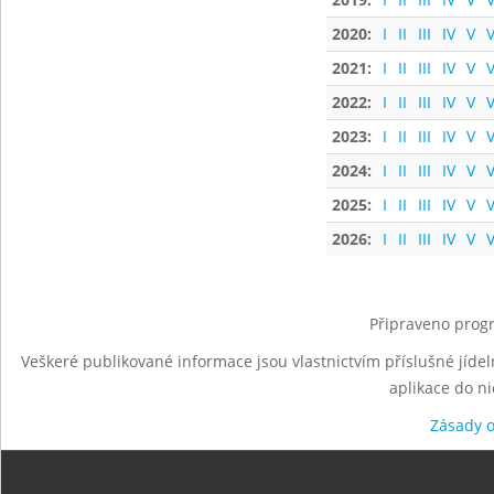
2020:
I
II
III
IV
V
V
2021:
I
II
III
IV
V
V
2022:
I
II
III
IV
V
V
2023:
I
II
III
IV
V
V
2024:
I
II
III
IV
V
V
2025:
I
II
III
IV
V
V
2026:
I
II
III
IV
V
V
Připraveno progr
Veškeré publikované informace jsou vlastnictvím příslušné jídel
aplikace do n
Zásady 