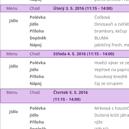
Menu
Chod
Úterý 3. 5. 2016 (11:15 - 14:00)
Polévka
Čočková
Jídlo
Jídlo
Dinosauři a zvířát
Příloha
brambory, kečup
Doplněk
BLUMA
Nápoj
jablečný fresh, 
Menu
Chod
Středa 4. 5. 2016 (11:15 - 14:00)
Polévka
Hovězí vývar se z
Jídlo
Jídlo
Vepřové na papri
Příloha
houskový knedlík
Nápoj
čaj se sirupem
Menu
Chod
Čtvrtek 5. 5. 2016
(11:15 - 14:00)
Polévka
Mrkvová s housti
Jídlo
Jídlo
Dušená krůtí játr
Příloha
rýže
Doplněk
JABLKO