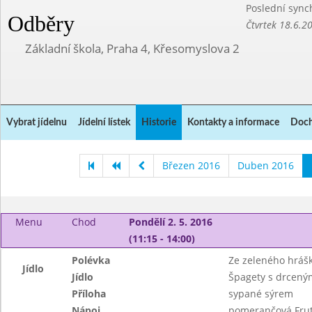
Poslední sync
Odběry
Čtvrtek 18.6.2
Základní škola, Praha 4, Křesomyslova 2
Vybrat jídelnu
Jídelní lístek
Historie
Kontakty a informace
Doch
Březen 2016
Duben 2016
Menu
Chod
Pondělí 2. 5. 2016
(11:15 - 14:00)
Polévka
Ze zeleného hrášk
Jídlo
Jídlo
Špagety s drcený
Příloha
sypané sýrem
Nápoj
pomerančová Frut