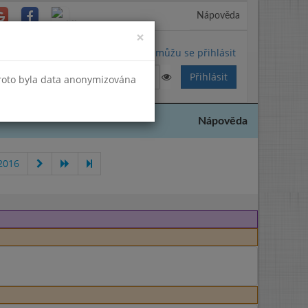
Nápověda
Close
×
Nemůžu se přihlásit
Proto byla data anonymizována
Nápověda
2016