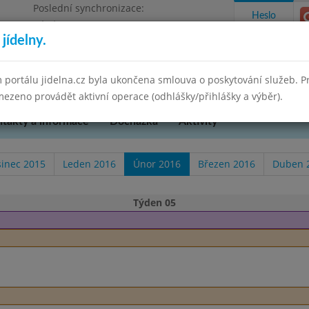
Poslední synchronizace:
Heslo
Pátek 29.8.2025 10:55
jídelny.
pěvková organizace
 portálu jidelna.cz byla ukončena smlouva o poskytování služeb. 
ezeno provádět aktivní operace (odhlášky/přihlášky a výběr).
takty a informace
Docházka
Aktivity
sinec 2015
Leden 2016
Únor 2016
Březen 2016
Duben 
Týden 05