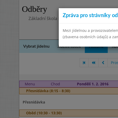
Odběry
Zpráva pro strávníky od 
Základní škola Kostomlaty nad Labem, přís
Mezi jídelnou a provozovatelem
(zbavena osobních údajů) a zam
Vybrat jídelnu
Jídelní lístek
Historie
Kon
Pro
Menu
Chod
Pondělí 1. 2. 2016
Přesnídávka (8:15 - 8:30)
Přesnídávka
Oběd (10:30 - 13:30)