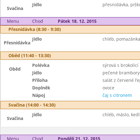
Jídlo
přesnidávka, piško
Svačina
Menu
Chod
Pátek 18. 12. 2015
Přesnídávka (8:30 - 9:30)
Jídlo
chléb, pomazánka 
Přesnídávka
Oběd (11:40 - 13:30)
Polévka
sýrová s brokolicí
Oběd
Jídlo
pečené brambory 
Příloha
salát z červené ře
Doplněk
ovoce
Nápoj
čaj s citronem
Svačina (14:00 - 14:30)
Jídlo
chléb, máslo, ked
Svačina
Menu
Chod
Pondělí 21. 12. 2015