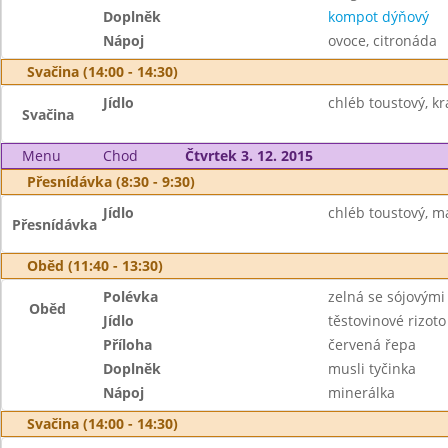
Doplněk
kompot dýňový
Nápoj
ovoce, citronáda
Svačina (14:00 - 14:30)
Jídlo
chléb toustový, k
Svačina
Menu
Chod
Čtvrtek 3. 12. 2015
Přesnídávka (8:30 - 9:30)
Jídlo
chléb toustový, má
Přesnídávka
Oběd (11:40 - 13:30)
Polévka
zelná se sójovými
Oběd
Jídlo
těstovinové rizot
Příloha
červená řepa
Doplněk
musli tyčinka
Nápoj
minerálka
Svačina (14:00 - 14:30)