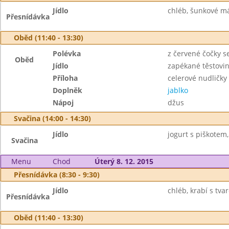
Jídlo
chléb, šunkové má
Přesnídávka
Oběd (11:40 - 13:30)
Polévka
z červené čočky s
Oběd
Jídlo
zapékané těstovi
Příloha
celerové nudličky
Doplněk
jablko
Nápoj
džus
Svačina (14:00 - 14:30)
Jídlo
jogurt s piškotem,
Svačina
Menu
Chod
Úterý 8. 12. 2015
Přesnídávka (8:30 - 9:30)
Jídlo
chléb, krabí s tva
Přesnídávka
Oběd (11:40 - 13:30)