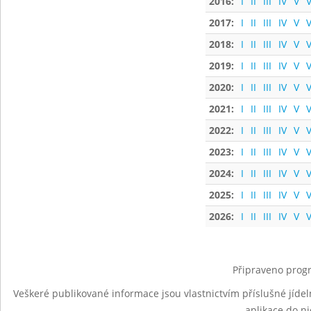
2016:
I
II
III
IV
V
V
2017:
I
II
III
IV
V
V
2018:
I
II
III
IV
V
V
2019:
I
II
III
IV
V
V
2020:
I
II
III
IV
V
V
2021:
I
II
III
IV
V
V
2022:
I
II
III
IV
V
V
2023:
I
II
III
IV
V
V
2024:
I
II
III
IV
V
V
2025:
I
II
III
IV
V
V
2026:
I
II
III
IV
V
V
Připraveno progr
Veškeré publikované informace jsou vlastnictvím příslušné jídel
aplikace do n