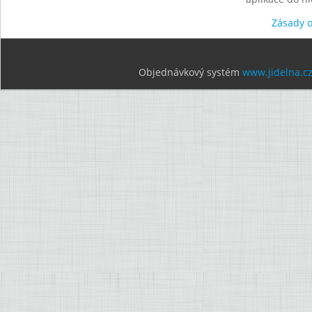
Zásady 
Objednávkový systém
www.jidelna.c