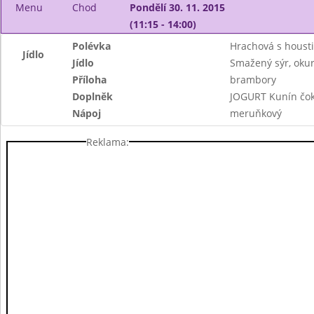
Menu
Chod
Pondělí 30. 11. 2015
(11:15 - 14:00)
Polévka
Hrachová s houst
Jídlo
Jídlo
Smažený sýr, okur
Příloha
brambory
Doplněk
JOGURT Kunín čok
Nápoj
meruňkový
Reklama: