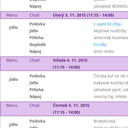
Nápoj
jahodové BONNO, 
Menu
Chod
Úterý 3. 11. 2015 (11:15 - 14:00)
Polévka
z vaječné jíšky
Jídlo
Jídlo
Vepřové nudličky 
Příloha
americké brambo
Doplněk
hrušky
Nápoj
lesní směs
Menu
Chod
Středa 4. 11. 2015
(11:15 - 14:00)
Polévka
Čínská kuř.se skl
Jídlo
Jídlo
Kakaové kuličky (d
Příloha
jahodové pyré, z
Nápoj
ovocný čaj, mléko
Menu
Chod
Čtvrtek 5. 11. 2015
(11:15 - 14:00)
Polévka
Brokolicová
Jídlo
Jídlo
Krůtí nudličky v 