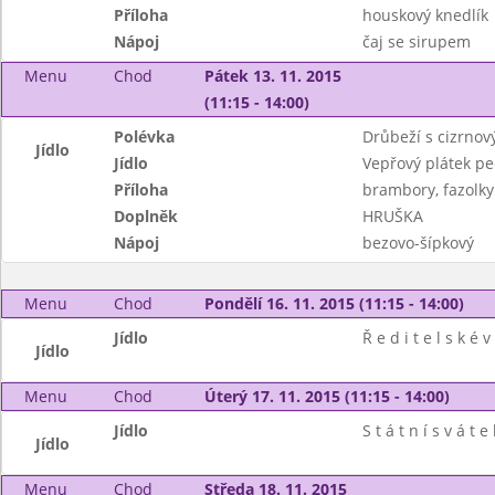
Příloha
houskový knedlík
Nápoj
čaj se sirupem
Menu
Chod
Pátek 13. 11. 2015
(11:15 - 14:00)
Polévka
Drůbeží s cizrno
Jídlo
Jídlo
Vepřový plátek pe
Příloha
brambory, fazolky
Doplněk
HRUŠKA
Nápoj
bezovo-šípkový
Menu
Chod
Pondělí 16. 11. 2015 (11:15 - 14:00)
Jídlo
Ř e d i t e l s k é v
Jídlo
Menu
Chod
Úterý 17. 11. 2015 (11:15 - 14:00)
Jídlo
S t á t n í s v á t e 
Jídlo
Menu
Chod
Středa 18. 11. 2015