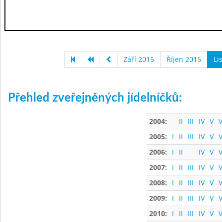
Září 2015
Říjen 2015
Li
Přehled zveřejněných jídelníčků:
2004:
II
III
IV
V
V
2005:
I
II
III
IV
V
V
2006:
I
II
IV
V
V
2007:
I
II
III
IV
V
V
2008:
I
II
III
IV
V
V
2009:
I
II
III
IV
V
V
2010:
I
II
III
IV
V
V