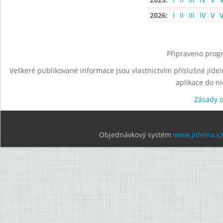
2026:
I
II
III
IV
V
V
Připraveno progr
Veškeré publikované informace jsou vlastnictvím příslušné jídel
aplikace do n
Zásady 
Objednávkový systém
www.jidelna.c