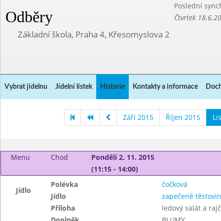
Poslední sync
Odběry
Čtvrtek 18.6.2
Základní škola, Praha 4, Křesomyslova 2
Vybrat jídelnu
Jídelní lístek
Historie
Kontakty a informace
Doch
Září 2015
Říjen 2015
Li
Menu
Chod
Pondělí 2. 11. 2015
(11:15 - 14:00)
Polévka
čočková
Jídlo
Jídlo
zapečené těstovi
Příloha
ledový salát a raj
Doplněk
BLUMY