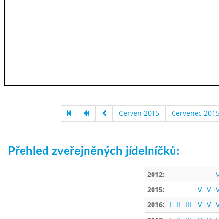
Červen 2015
Červenec 201
Přehled zveřejněných jídelníčků:
2012:
V
2015:
IV
V
V
2016:
I
II
III
IV
V
V