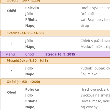
Oběd (11:50 - 12:20)
Polévka
Hovězí vývar se z
Oběd
Jídlo
Dráteník
Příloha
vař. Brambor, ko
Nápoj
sirup
Svačina (14:30 - 14:50)
Jídlo
Chléb s pažitkovo
1
Nápoj
Medové mléko, ča
Menu
Chod
Středa 16. 9. 2015
Přesnídávka (8:50 - 9:15)
Jídlo
Pudink, loupák, o
1
Nápoj
Čaj, mléko
Oběd (11:50 - 12:20)
Polévka
Hrachová pol. s k
Oběd
Jídlo
Svíčková na smet
Příloha
Hovězí maso, hous
Nápoj
čaj ovocný