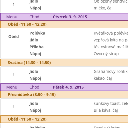
Jídlo
Obložený sendvič
1
Nápoj
mléko, čaj
Menu
Chod
Čtvrtek 3. 9. 2015
Oběd (11:50 - 12:20)
Polévka
Květáková polévk
Oběd
Jídlo
vepřová kýta na p
Příloha
těstovinové mašli
Nápoj
Ovocný sirup
Svačina (14:30 - 14:50)
Jídlo
Grahamový rohlík
1
Nápoj
kakao, čaj
Menu
Chod
Pátek 4. 9. 2015
Přesnídávka (8:50 - 9:15)
Jídlo
šunkový toast, ze
1
Nápoj
Bílá káva, čaj
Oběd (11:50 - 12:20)
Polévka
Fazolový krém