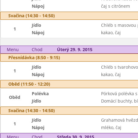
Nápoj
čaj s citrónem
Svačina (14:30 - 14:50)
Jídlo
Chléb s masovou
1
Nápoj
kakao, čaj
Menu
Chod
Úterý 29. 9. 2015
Přesnídávka (8:50 - 9:15)
Jídlo
Chléb s tvarohov
1
Nápoj
kakao, čaj
Oběd (11:50 - 12:20)
Polévka
Pórková polévka s
Oběd
Jídlo
Domácí buchty, bíl
Svačina (14:30 - 14:50)
Jídlo
Grahamová hvězdi
1
Nápoj
mléko, čaj
Menu
Chod
Středa 30. 9. 2015