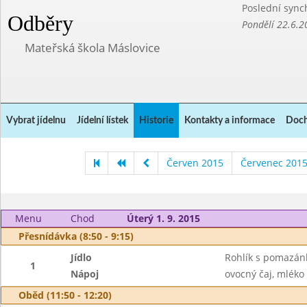
Poslední sync
Odběry
Pondělí 22.6.2
Mateřská škola Máslovice
Vybrat jídelnu
Jídelní lístek
Historie
Kontakty a informace
Doch
Červen 2015
Červenec 201
Menu
Chod
Úterý 1. 9. 2015
Přesnídávka (8:50 - 9:15)
Jídlo
Rohlík s pomazán
1
Nápoj
ovocný čaj, mléko
Oběd (11:50 - 12:20)