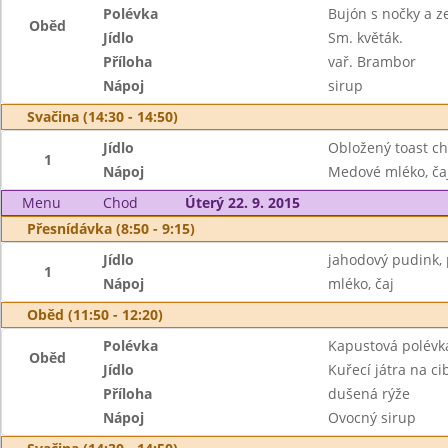
Polévka
Bujón s nočky a z
Oběd
Jídlo
Sm. květák.
Příloha
vař. Brambor
Nápoj
sirup
Svačina (14:30 - 14:50)
Jídlo
Obložený toast ch
1
Nápoj
Medové mléko, ča
Menu
Chod
Úterý 22. 9. 2015
Přesnídávka (8:50 - 9:15)
Jídlo
jahodový pudink, 
1
Nápoj
mléko, čaj
Oběd (11:50 - 12:20)
Polévka
Kapustová polévk
Oběd
Jídlo
Kuřecí játra na ci
Příloha
dušená rýže
Nápoj
Ovocný sirup