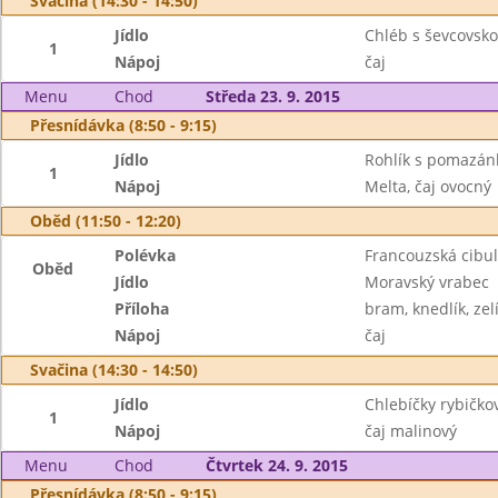
Svačina (14:30 - 14:50)
Jídlo
Chléb s ševcovsk
1
Nápoj
čaj
Menu
Chod
Středa 23. 9. 2015
Přesnídávka (8:50 - 9:15)
Jídlo
Rohlík s pomazánk
1
Nápoj
Melta, čaj ovocný
Oběd (11:50 - 12:20)
Polévka
Francouzská cibul
Oběd
Jídlo
Moravský vrabec
Příloha
bram, knedlík, zel
Nápoj
čaj
Svačina (14:30 - 14:50)
Jídlo
Chlebíčky rybičko
1
Nápoj
čaj malinový
Menu
Chod
Čtvrtek 24. 9. 2015
Přesnídávka (8:50 - 9:15)