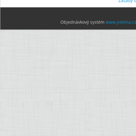
Zásady 
Objednávkový systém
www.jidelna.c