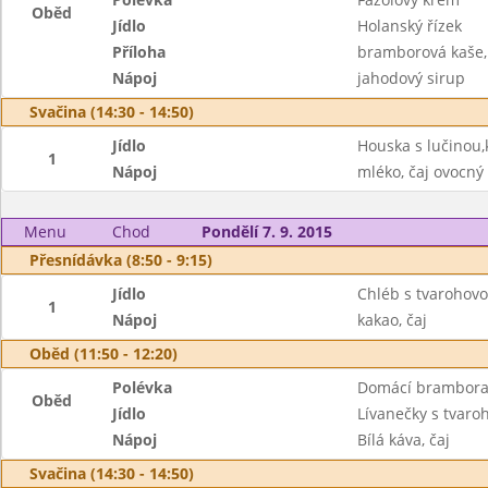
Oběd
Jídlo
Holanský řízek
Příloha
bramborová kaše, 
Nápoj
jahodový sirup
Svačina (14:30 - 14:50)
Jídlo
Houska s lučinou,k
1
Nápoj
mléko, čaj ovocný
Menu
Chod
Pondělí 7. 9. 2015
Přesnídávka (8:50 - 9:15)
Jídlo
Chléb s tvarohovo
1
Nápoj
kakao, čaj
Oběd (11:50 - 12:20)
Polévka
Domácí brambora
Oběd
Jídlo
Lívanečky s tvaro
Nápoj
Bílá káva, čaj
Svačina (14:30 - 14:50)