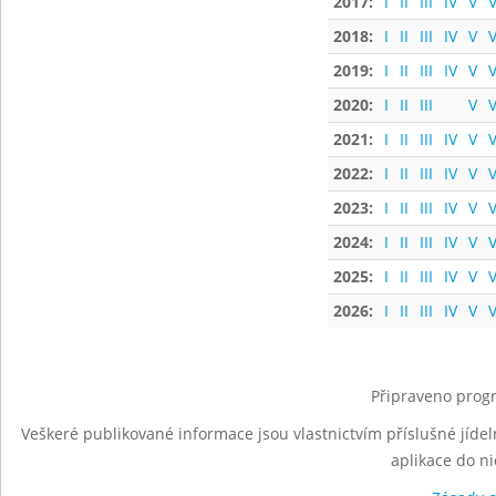
2017:
I
II
III
IV
V
V
2018:
I
II
III
IV
V
V
2019:
I
II
III
IV
V
V
2020:
I
II
III
V
V
2021:
I
II
III
IV
V
V
2022:
I
II
III
IV
V
V
2023:
I
II
III
IV
V
V
2024:
I
II
III
IV
V
V
2025:
I
II
III
IV
V
V
2026:
I
II
III
IV
V
V
Připraveno progr
Veškeré publikované informace jsou vlastnictvím příslušné jídel
aplikace do n