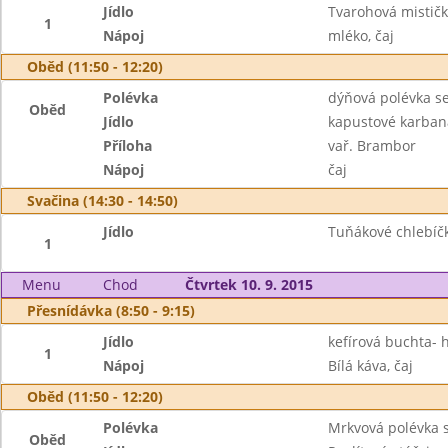
Jídlo
Tvarohová mističk
1
Nápoj
mléko, čaj
Oběd (11:50 - 12:20)
Polévka
dýňová polévka s
Oběd
Jídlo
kapustové karbaná
Příloha
vař. Brambor
Nápoj
čaj
Svačina (14:30 - 14:50)
Jídlo
Tuňákové chlebíčk
1
Menu
Chod
Čtvrtek 10. 9. 2015
Přesnídávka (8:50 - 9:15)
Jídlo
kefírová buchta- 
1
Nápoj
Bílá káva, čaj
Oběd (11:50 - 12:20)
Polévka
Mrkvová polévka 
Oběd