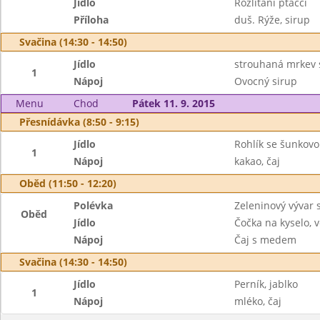
Jídlo
Rozlítaní ptáčci
Příloha
duš. Rýže, sirup
Svačina (14:30 - 14:50)
Jídlo
strouhaná mrkev s
1
Nápoj
Ovocný sirup
Menu
Chod
Pátek 11. 9. 2015
Přesnídávka (8:50 - 9:15)
Jídlo
Rohlík se šunkovo
1
Nápoj
kakao, čaj
Oběd (11:50 - 12:20)
Polévka
Zeleninový vývar 
Oběd
Jídlo
Čočka na kyselo, v
Nápoj
Čaj s medem
Svačina (14:30 - 14:50)
Jídlo
Perník, jablko
1
Nápoj
mléko, čaj